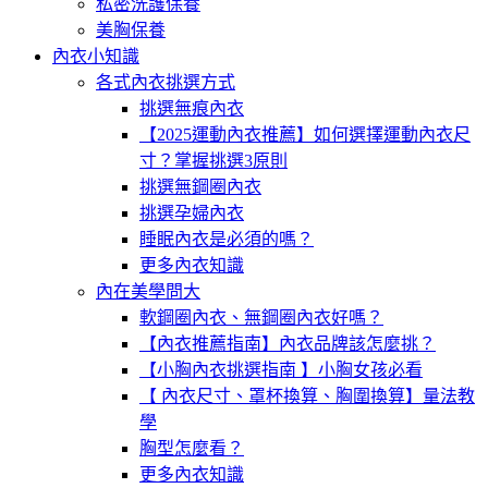
私密洗護保養
美胸保養
內衣小知識
各式內衣挑選方式
挑選無痕內衣
【2025運動內衣推薦】如何選擇運動內衣尺
寸？掌握挑選3原則
挑選無鋼圈內衣
挑選孕婦內衣
睡眠內衣是必須的嗎？
更多內衣知識
內在美學問大
軟鋼圈內衣、無鋼圈內衣好嗎？
【內衣推薦指南】內衣品牌該怎麼挑？
【小胸內衣挑選指南 】小胸女孩必看
【 內衣尺寸、罩杯換算、胸圍換算】量法教
學
胸型怎麼看？
更多內衣知識