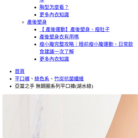
胸型怎麼看？
更多內衣知識
產後塑身
【 產後運動】產後塑身、瘦肚子
產後塑身衣有用嗎
瘦小腹完整攻略｜睡前瘦小腹運動、日常飲
食建議一次了解
更多內衣知識
首頁
平口褲
、
綠色系
、
竹炭抗菌纖維
亞當之手 無鋼圈系列平口褲(湖水綠)