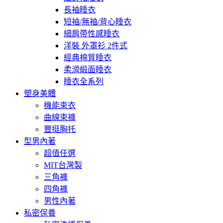
長袖睡衣
短袖/無袖/背心睡衣
細肩帶性感睡衣
洋裝 外罩衫 2件式
經典棉質睡衣
柔滑緞面睡衣
睡衣全系列
塑身美體
機能束衣
曲線束褲
豐挺胸托
型男內著
超值任選
MIT台灣製
三角褲
四角褲
男性內著
私密保養