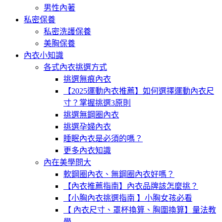
男性內著
私密保養
私密洗護保養
美胸保養
內衣小知識
各式內衣挑選方式
挑選無痕內衣
【2025運動內衣推薦】如何選擇運動內衣尺
寸？掌握挑選3原則
挑選無鋼圈內衣
挑選孕婦內衣
睡眠內衣是必須的嗎？
更多內衣知識
內在美學問大
軟鋼圈內衣、無鋼圈內衣好嗎？
【內衣推薦指南】內衣品牌該怎麼挑？
【小胸內衣挑選指南 】小胸女孩必看
【 內衣尺寸、罩杯換算、胸圍換算】量法教
學