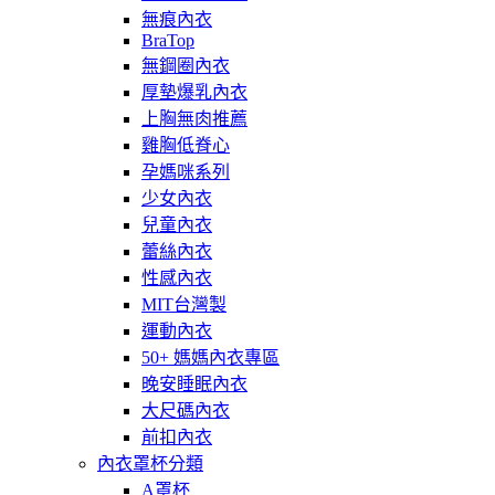
無痕內衣
BraTop
無鋼圈內衣
厚墊爆乳內衣
上胸無肉推薦
雞胸低脊心
孕媽咪系列
少女內衣
兒童內衣
蕾絲內衣
性感內衣
MIT台灣製
運動內衣
50+ 媽媽內衣專區
晚安睡眠內衣
大尺碼內衣
前扣內衣
內衣罩杯分類
A罩杯