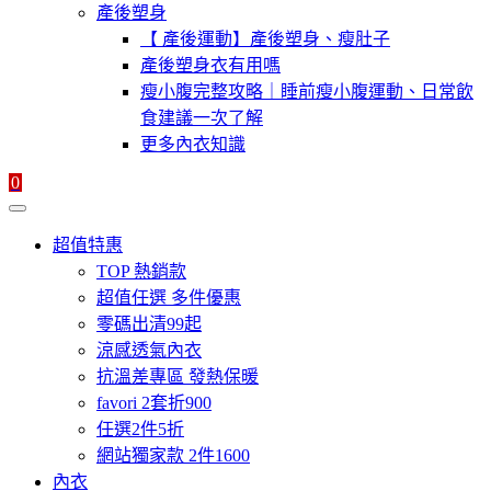
產後塑身
【 產後運動】產後塑身、瘦肚子
產後塑身衣有用嗎
瘦小腹完整攻略｜睡前瘦小腹運動、日常飲
食建議一次了解
更多內衣知識
0
超值特惠
TOP 熱銷款
超值任選 多件優惠
零碼出清99起
涼感透氣內衣
抗溫差專區 發熱保暖
favori 2套折900
任選2件5折
網站獨家款 2件1600
內衣