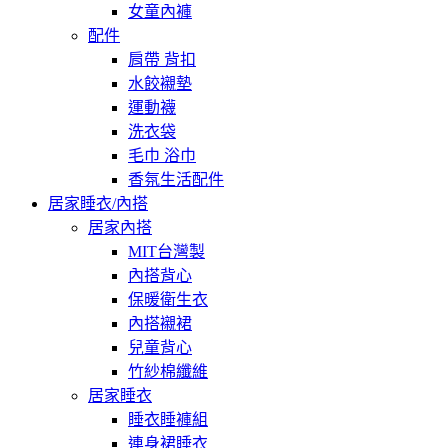
女童內褲
配件
肩帶 背扣
水餃襯墊
運動襪
洗衣袋
毛巾 浴巾
香氛生活配件
居家睡衣/內搭
居家內搭
MIT台灣製
內搭背心
保暖衛生衣
內搭襯裙
兒童背心
竹紗棉纖維
居家睡衣
睡衣睡褲組
連身裙睡衣