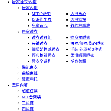
居家睡衣/內搭
居家內搭
MIT台灣製
內搭背心
保暖衛生衣
內搭襯裙
兒童背心
竹紗棉纖維
居家睡衣
睡衣睡褲組
連身裙睡衣
長袖睡衣
短袖/無袖/背心睡衣
細肩帶性感睡衣
洋裝 外罩衫 2件式
經典棉質睡衣
柔滑緞面睡衣
睡衣全系列
塑身美體
機能束衣
曲線束褲
豐挺胸托
型男內著
超值任選
MIT台灣製
三角褲
四角褲