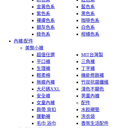
金黃色系
藍色系
紫色系
黑色系
裸膚色系
咖啡色系
銀灰色系
白色系
綠色系
柑橘色系
內褲/配件
美臀小褲
超值任選
MIT台灣製
平口褲
三角褲
生理褲
丁字褲
輕柔棉
機能修飾褲
無痕內褲
竹炭抗菌纖維
大尺碼XXL
淺色不顯色
安全褲
男童內褲
女童內褲
配件
肩帶 背扣
水餃襯墊
運動襪
洗衣袋
毛巾 浴巾
香氛生活配件