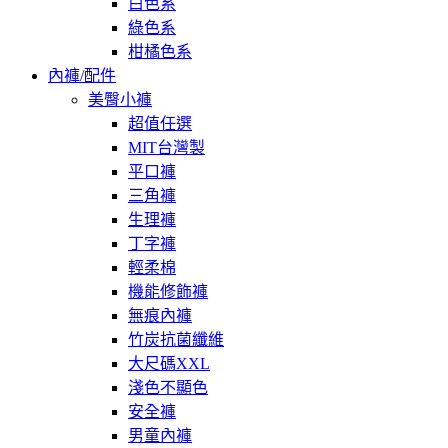
白色系
綠色系
柑橘色系
內褲/配件
美臀小褲
超值任選
MIT台灣製
平口褲
三角褲
生理褲
丁字褲
輕柔棉
機能修飾褲
無痕內褲
竹炭抗菌纖維
大尺碼XXL
淺色不顯色
安全褲
男童內褲