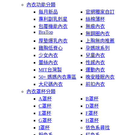
內衣功能分類
每月新品
官網獨家自訂
專利副乳剋星
絲棉薄杯
包覆機能內衣
無痕內衣
BraTop
無鋼圈內衣
厚墊爆乳內衣
上胸無肉推薦
雞胸低脊心
孕媽咪系列
少女內衣
兒童內衣
蕾絲內衣
性感內衣
MIT台灣製
運動內衣
50+ 媽媽內衣專區
晚安睡眠內衣
大尺碼內衣
前扣內衣
內衣罩杯分類
A罩杯
B罩杯
C罩杯
D罩杯
E罩杯
F罩杯
G罩杯
H罩杯
I罩杯
依色系尋找
粉色系
紅色系