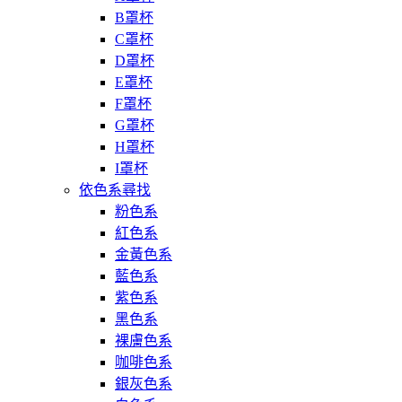
B罩杯
C罩杯
D罩杯
E罩杯
F罩杯
G罩杯
H罩杯
I罩杯
依色系尋找
粉色系
紅色系
金黃色系
藍色系
紫色系
黑色系
裸膚色系
咖啡色系
銀灰色系