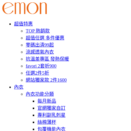
超值特惠
TOP 熱銷款
超值任選 多件優惠
零碼出清99起
涼感透氣內衣
抗溫差專區 發熱保暖
favori 2套折900
任選2件5折
網站獨家款 2件1600
內衣
內衣功能分類
每月新品
官網獨家自訂
專利副乳剋星
絲棉薄杯
包覆機能內衣