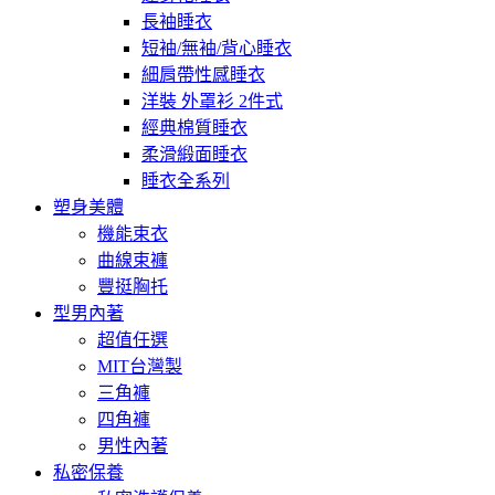
長袖睡衣
短袖/無袖/背心睡衣
細肩帶性感睡衣
洋裝 外罩衫 2件式
經典棉質睡衣
柔滑緞面睡衣
睡衣全系列
塑身美體
機能束衣
曲線束褲
豐挺胸托
型男內著
超值任選
MIT台灣製
三角褲
四角褲
男性內著
私密保養