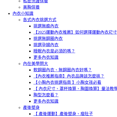
私密洗護保養
美胸保養
內衣小知識
各式內衣挑選方式
挑選無痕內衣
【2025運動內衣推薦】如何選擇運動內衣尺
挑選無鋼圈內衣
挑選孕婦內衣
睡眠內衣是必須的嗎？
更多內衣知識
內在美學問大
軟鋼圈內衣、無鋼圈內衣好嗎？
【內衣推薦指南】內衣品牌該怎麼挑？
【小胸內衣挑選指南 】小胸女孩必看
【 內衣尺寸、罩杯換算、胸圍換算】量法教
胸型怎麼看？
更多內衣知識
產後塑身
【 產後運動】產後塑身、瘦肚子