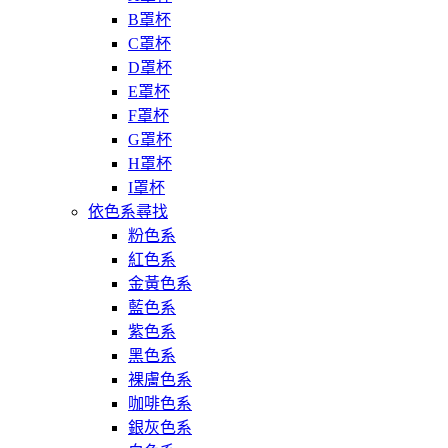
B罩杯
C罩杯
D罩杯
E罩杯
F罩杯
G罩杯
H罩杯
I罩杯
依色系尋找
粉色系
紅色系
金黃色系
藍色系
紫色系
黑色系
裸膚色系
咖啡色系
銀灰色系