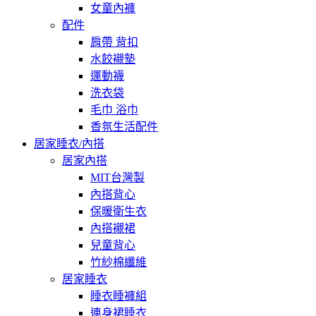
女童內褲
配件
肩帶 背扣
水餃襯墊
運動襪
洗衣袋
毛巾 浴巾
香氛生活配件
居家睡衣/內搭
居家內搭
MIT台灣製
內搭背心
保暖衛生衣
內搭襯裙
兒童背心
竹紗棉纖維
居家睡衣
睡衣睡褲組
連身裙睡衣