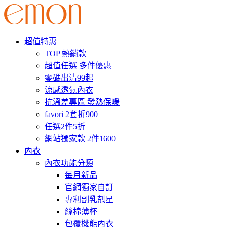
超值特惠
TOP 熱銷款
超值任選 多件優惠
零碼出清99起
涼感透氣內衣
抗溫差專區 發熱保暖
favori 2套折900
任選2件5折
網站獨家款 2件1600
內衣
內衣功能分類
每月新品
官網獨家自訂
專利副乳剋星
絲棉薄杯
包覆機能內衣