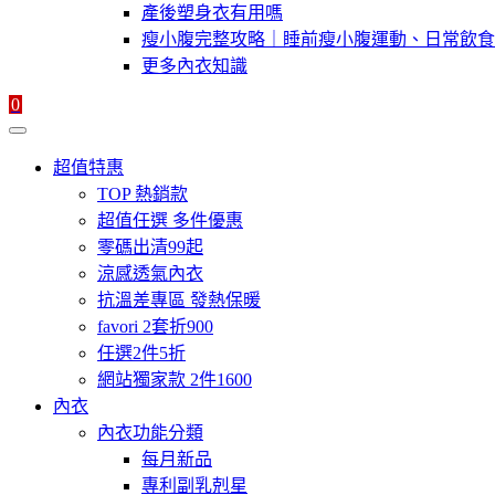
產後塑身衣有用嗎
瘦小腹完整攻略｜睡前瘦小腹運動、日常飲食
更多內衣知識
0
超值特惠
TOP 熱銷款
超值任選 多件優惠
零碼出清99起
涼感透氣內衣
抗溫差專區 發熱保暖
favori 2套折900
任選2件5折
網站獨家款 2件1600
內衣
內衣功能分類
每月新品
專利副乳剋星