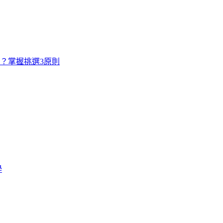
寸？掌握挑選3原則
學