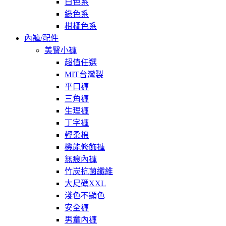
白色系
綠色系
柑橘色系
內褲/配件
美臀小褲
超值任選
MIT台灣製
平口褲
三角褲
生理褲
丁字褲
輕柔棉
機能修飾褲
無痕內褲
竹炭抗菌纖維
大尺碼XXL
淺色不顯色
安全褲
男童內褲