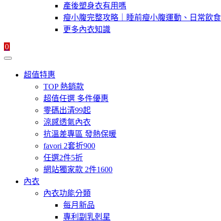
產後塑身衣有用嗎
瘦小腹完整攻略｜睡前瘦小腹運動、日常飲食
更多內衣知識
0
超值特惠
TOP 熱銷款
超值任選 多件優惠
零碼出清99起
涼感透氣內衣
抗溫差專區 發熱保暖
favori 2套折900
任選2件5折
網站獨家款 2件1600
內衣
內衣功能分類
每月新品
專利副乳剋星