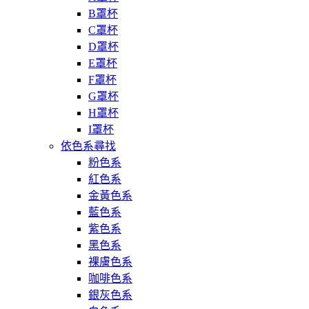
B罩杯
C罩杯
D罩杯
E罩杯
F罩杯
G罩杯
H罩杯
I罩杯
依色系尋找
粉色系
紅色系
金黃色系
藍色系
紫色系
黑色系
裸膚色系
咖啡色系
銀灰色系