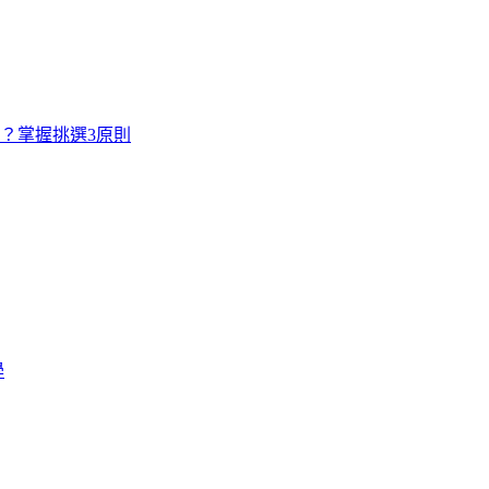
寸？掌握挑選3原則
學