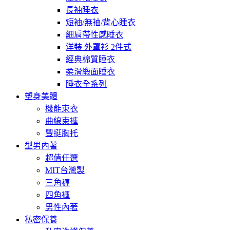
長袖睡衣
短袖/無袖/背心睡衣
細肩帶性感睡衣
洋裝 外罩衫 2件式
經典棉質睡衣
柔滑緞面睡衣
睡衣全系列
塑身美體
機能束衣
曲線束褲
豐挺胸托
型男內著
超值任選
MIT台灣製
三角褲
四角褲
男性內著
私密保養