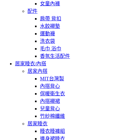
女童內褲
配件
肩帶 背扣
水餃襯墊
運動襪
洗衣袋
毛巾 浴巾
香氛生活配件
居家睡衣/內搭
居家內搭
MIT台灣製
內搭背心
保暖衛生衣
內搭襯裙
兒童背心
竹紗棉纖維
居家睡衣
睡衣睡褲組
連身裙睡衣