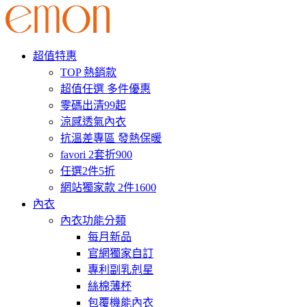
超值特惠
TOP 熱銷款
超值任選 多件優惠
零碼出清99起
涼感透氣內衣
抗溫差專區 發熱保暖
favori 2套折900
任選2件5折
網站獨家款 2件1600
內衣
內衣功能分類
每月新品
官網獨家自訂
專利副乳剋星
絲棉薄杯
包覆機能內衣