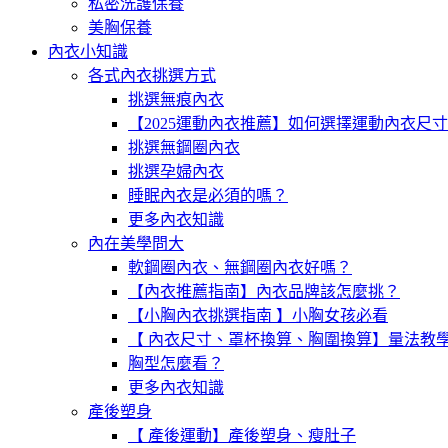
私密洗護保養
美胸保養
內衣小知識
各式內衣挑選方式
挑選無痕內衣
【2025運動內衣推薦】如何選擇運動內衣尺
挑選無鋼圈內衣
挑選孕婦內衣
睡眠內衣是必須的嗎？
更多內衣知識
內在美學問大
軟鋼圈內衣、無鋼圈內衣好嗎？
【內衣推薦指南】內衣品牌該怎麼挑？
【小胸內衣挑選指南 】小胸女孩必看
【 內衣尺寸、罩杯換算、胸圍換算】量法教
胸型怎麼看？
更多內衣知識
產後塑身
【 產後運動】產後塑身、瘦肚子