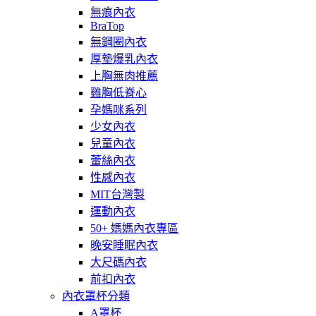
無痕內衣
BraTop
無鋼圈內衣
厚墊爆乳內衣
上胸無肉推薦
雞胸低脊心
孕媽咪系列
少女內衣
兒童內衣
蕾絲內衣
性感內衣
MIT台灣製
運動內衣
50+ 媽媽內衣專區
晚安睡眠內衣
大尺碼內衣
前扣內衣
內衣罩杯分類
A罩杯