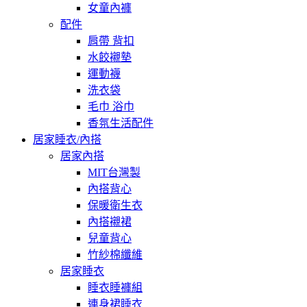
女童內褲
配件
肩帶 背扣
水餃襯墊
運動襪
洗衣袋
毛巾 浴巾
香氛生活配件
居家睡衣/內搭
居家內搭
MIT台灣製
內搭背心
保暖衛生衣
內搭襯裙
兒童背心
竹紗棉纖維
居家睡衣
睡衣睡褲組
連身裙睡衣