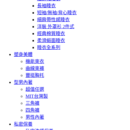
長袖睡衣
短袖/無袖/背心睡衣
細肩帶性感睡衣
洋裝 外罩衫 2件式
經典棉質睡衣
柔滑緞面睡衣
睡衣全系列
塑身美體
機能束衣
曲線束褲
豐挺胸托
型男內著
超值任選
MIT台灣製
三角褲
四角褲
男性內著
私密保養