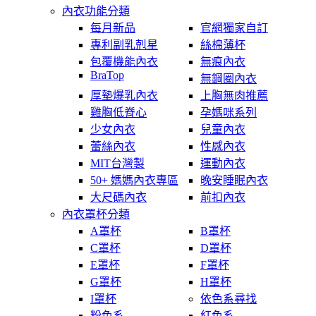
內衣功能分類
每月新品
官網獨家自訂
專利副乳剋星
絲棉薄杯
包覆機能內衣
無痕內衣
BraTop
無鋼圈內衣
厚墊爆乳內衣
上胸無肉推薦
雞胸低脊心
孕媽咪系列
少女內衣
兒童內衣
蕾絲內衣
性感內衣
MIT台灣製
運動內衣
50+ 媽媽內衣專區
晚安睡眠內衣
大尺碼內衣
前扣內衣
內衣罩杯分類
A罩杯
B罩杯
C罩杯
D罩杯
E罩杯
F罩杯
G罩杯
H罩杯
I罩杯
依色系尋找
粉色系
紅色系