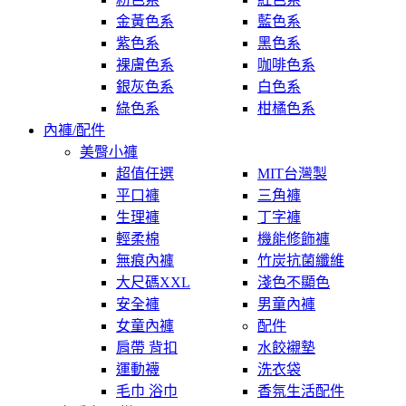
金黃色系
藍色系
紫色系
黑色系
裸膚色系
咖啡色系
銀灰色系
白色系
綠色系
柑橘色系
內褲/配件
美臀小褲
超值任選
MIT台灣製
平口褲
三角褲
生理褲
丁字褲
輕柔棉
機能修飾褲
無痕內褲
竹炭抗菌纖維
大尺碼XXL
淺色不顯色
安全褲
男童內褲
女童內褲
配件
肩帶 背扣
水餃襯墊
運動襪
洗衣袋
毛巾 浴巾
香氛生活配件