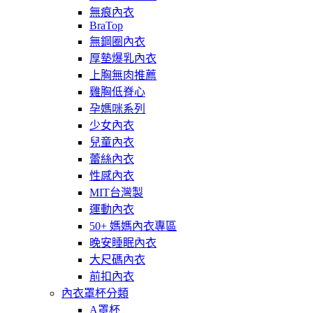
無痕內衣
BraTop
無鋼圈內衣
厚墊爆乳內衣
上胸無肉推薦
雞胸低脊心
孕媽咪系列
少女內衣
兒童內衣
蕾絲內衣
性感內衣
MIT台灣製
運動內衣
50+ 媽媽內衣專區
晚安睡眠內衣
大尺碼內衣
前扣內衣
內衣罩杯分類
A罩杯