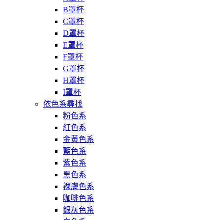
B罩杯
C罩杯
D罩杯
E罩杯
F罩杯
G罩杯
H罩杯
I罩杯
依色系尋找
粉色系
紅色系
金黃色系
藍色系
紫色系
黑色系
裸膚色系
咖啡色系
銀灰色系