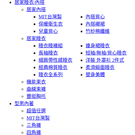
居家睡衣/內搭
居家內搭
MIT台灣製
內搭背心
保暖衛生衣
內搭襯裙
兒童背心
竹紗棉纖維
居家睡衣
睡衣睡褲組
連身裙睡衣
長袖睡衣
短袖/無袖/背心睡衣
細肩帶性感睡衣
洋裝 外罩衫 2件式
經典棉質睡衣
柔滑緞面睡衣
睡衣全系列
塑身美體
機能束衣
曲線束褲
豐挺胸托
型男內著
超值任選
MIT台灣製
三角褲
四角褲