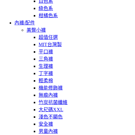
白色系
綠色系
柑橘色系
內褲/配件
美臀小褲
超值任選
MIT台灣製
平口褲
三角褲
生理褲
丁字褲
輕柔棉
機能修飾褲
無痕內褲
竹炭抗菌纖維
大尺碼XXL
淺色不顯色
安全褲
男童內褲