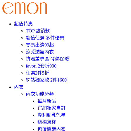
超值特惠
TOP 熱銷款
超值任選 多件優惠
零碼出清99起
涼感透氣內衣
抗溫差專區 發熱保暖
favori 2套折900
任選2件5折
網站獨家款 2件1600
內衣
內衣功能分類
每月新品
官網獨家自訂
專利副乳剋星
絲棉薄杯
包覆機能內衣