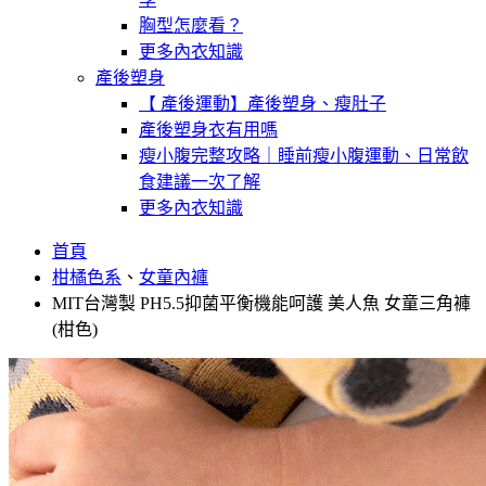
胸型怎麼看？
更多內衣知識
產後塑身
【 產後運動】產後塑身、瘦肚子
產後塑身衣有用嗎
瘦小腹完整攻略｜睡前瘦小腹運動、日常飲
食建議一次了解
更多內衣知識
首頁
柑橘色系
、
女童內褲
MIT台灣製 PH5.5抑菌平衡機能呵護 美人魚 女童三角褲
(柑色)