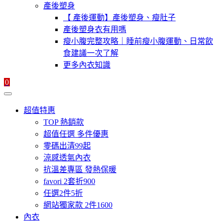
產後塑身
【 產後運動】產後塑身、瘦肚子
產後塑身衣有用嗎
瘦小腹完整攻略｜睡前瘦小腹運動、日常飲
食建議一次了解
更多內衣知識
0
超值特惠
TOP 熱銷款
超值任選 多件優惠
零碼出清99起
涼感透氣內衣
抗溫差專區 發熱保暖
favori 2套折900
任選2件5折
網站獨家款 2件1600
內衣