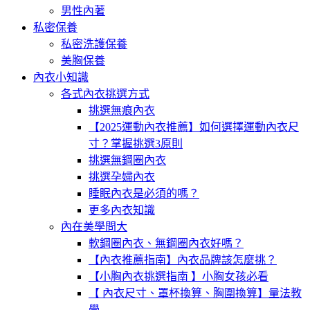
男性內著
私密保養
私密洗護保養
美胸保養
內衣小知識
各式內衣挑選方式
挑選無痕內衣
【2025運動內衣推薦】如何選擇運動內衣尺
寸？掌握挑選3原則
挑選無鋼圈內衣
挑選孕婦內衣
睡眠內衣是必須的嗎？
更多內衣知識
內在美學問大
軟鋼圈內衣、無鋼圈內衣好嗎？
【內衣推薦指南】內衣品牌該怎麼挑？
【小胸內衣挑選指南 】小胸女孩必看
【 內衣尺寸、罩杯換算、胸圍換算】量法教
學