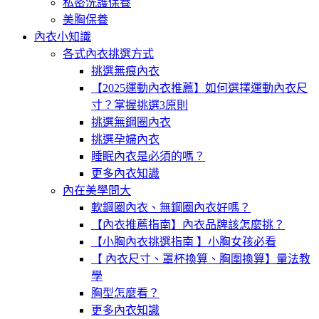
私密洗護保養
美胸保養
內衣小知識
各式內衣挑選方式
挑選無痕內衣
【2025運動內衣推薦】如何選擇運動內衣尺
寸？掌握挑選3原則
挑選無鋼圈內衣
挑選孕婦內衣
睡眠內衣是必須的嗎？
更多內衣知識
內在美學問大
軟鋼圈內衣、無鋼圈內衣好嗎？
【內衣推薦指南】內衣品牌該怎麼挑？
【小胸內衣挑選指南 】小胸女孩必看
【 內衣尺寸、罩杯換算、胸圍換算】量法教
學
胸型怎麼看？
更多內衣知識