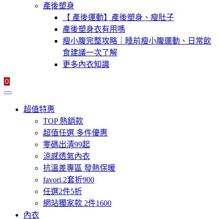
產後塑身
【 產後運動】產後塑身、瘦肚子
產後塑身衣有用嗎
瘦小腹完整攻略｜睡前瘦小腹運動、日常飲
食建議一次了解
更多內衣知識
0
超值特惠
TOP 熱銷款
超值任選 多件優惠
零碼出清99起
涼感透氣內衣
抗溫差專區 發熱保暖
favori 2套折900
任選2件5折
網站獨家款 2件1600
內衣