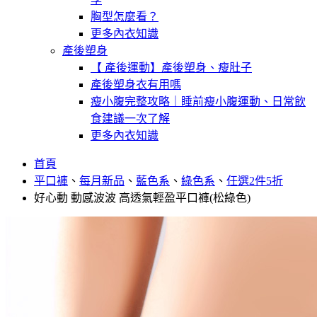
胸型怎麼看？
更多內衣知識
產後塑身
【 產後運動】產後塑身、瘦肚子
產後塑身衣有用嗎
瘦小腹完整攻略｜睡前瘦小腹運動、日常飲
食建議一次了解
更多內衣知識
首頁
平口褲
、
每月新品
、
藍色系
、
綠色系
、
任選2件5折
好心動 動感波波 高透氣輕盈平口褲(松綠色)