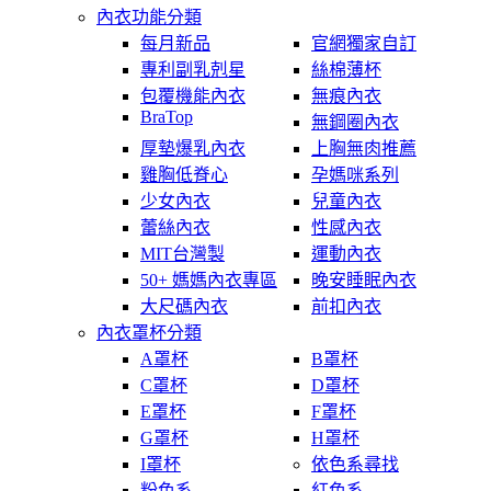
內衣功能分類
每月新品
官網獨家自訂
專利副乳剋星
絲棉薄杯
包覆機能內衣
無痕內衣
BraTop
無鋼圈內衣
厚墊爆乳內衣
上胸無肉推薦
雞胸低脊心
孕媽咪系列
少女內衣
兒童內衣
蕾絲內衣
性感內衣
MIT台灣製
運動內衣
50+ 媽媽內衣專區
晚安睡眠內衣
大尺碼內衣
前扣內衣
內衣罩杯分類
A罩杯
B罩杯
C罩杯
D罩杯
E罩杯
F罩杯
G罩杯
H罩杯
I罩杯
依色系尋找
粉色系
紅色系