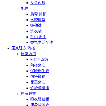
女童內褲
配件
肩帶 背扣
水餃襯墊
運動襪
洗衣袋
毛巾 浴巾
香氛生活配件
居家睡衣/內搭
居家內搭
MIT台灣製
內搭背心
保暖衛生衣
內搭襯裙
兒童背心
竹紗棉纖維
居家睡衣
睡衣睡褲組
連身裙睡衣