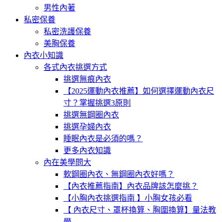
男性內著
私密保養
私密洗護保養
美胸保養
內衣小知識
各式內衣挑選方式
挑選無痕內衣
【2025運動內衣推薦】如何選擇運動內衣尺
寸？掌握挑選3原則
挑選無鋼圈內衣
挑選孕婦內衣
睡眠內衣是必須的嗎？
更多內衣知識
內在美學問大
軟鋼圈內衣、無鋼圈內衣好嗎？
【內衣推薦指南】內衣品牌該怎麼挑？
【小胸內衣挑選指南 】小胸女孩必看
【 內衣尺寸、罩杯換算、胸圍換算】量法教
學