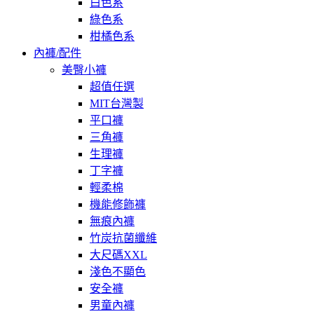
白色系
綠色系
柑橘色系
內褲/配件
美臀小褲
超值任選
MIT台灣製
平口褲
三角褲
生理褲
丁字褲
輕柔棉
機能修飾褲
無痕內褲
竹炭抗菌纖維
大尺碼XXL
淺色不顯色
安全褲
男童內褲