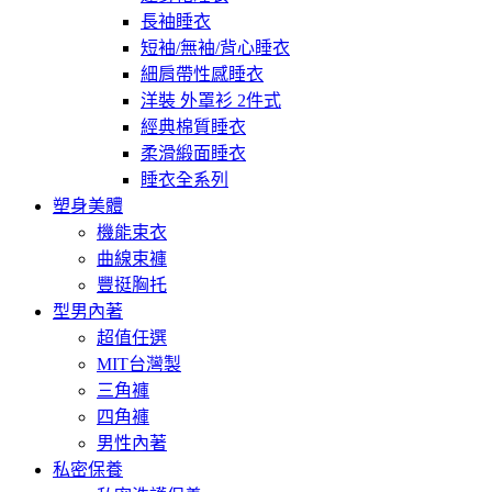
長袖睡衣
短袖/無袖/背心睡衣
細肩帶性感睡衣
洋裝 外罩衫 2件式
經典棉質睡衣
柔滑緞面睡衣
睡衣全系列
塑身美體
機能束衣
曲線束褲
豐挺胸托
型男內著
超值任選
MIT台灣製
三角褲
四角褲
男性內著
私密保養