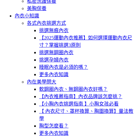
私密洗護保養
美胸保養
內衣小知識
各式內衣挑選方式
挑選無痕內衣
【2025運動內衣推薦】如何選擇運動內衣尺
寸？掌握挑選3原則
挑選無鋼圈內衣
挑選孕婦內衣
睡眠內衣是必須的嗎？
更多內衣知識
內在美學問大
軟鋼圈內衣、無鋼圈內衣好嗎？
【內衣推薦指南】內衣品牌該怎麼挑？
【小胸內衣挑選指南 】小胸女孩必看
【 內衣尺寸、罩杯換算、胸圍換算】量法教
學
胸型怎麼看？
更多內衣知識