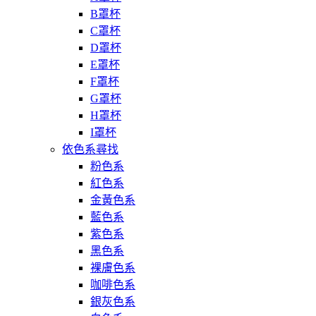
B罩杯
C罩杯
D罩杯
E罩杯
F罩杯
G罩杯
H罩杯
I罩杯
依色系尋找
粉色系
紅色系
金黃色系
藍色系
紫色系
黑色系
裸膚色系
咖啡色系
銀灰色系