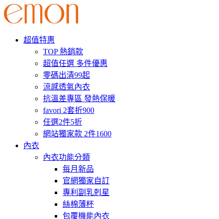
超值特惠
TOP 熱銷款
超值任選 多件優惠
零碼出清99起
涼感透氣內衣
抗溫差專區 發熱保暖
favori 2套折900
任選2件5折
網站獨家款 2件1600
內衣
內衣功能分類
每月新品
官網獨家自訂
專利副乳剋星
絲棉薄杯
包覆機能內衣