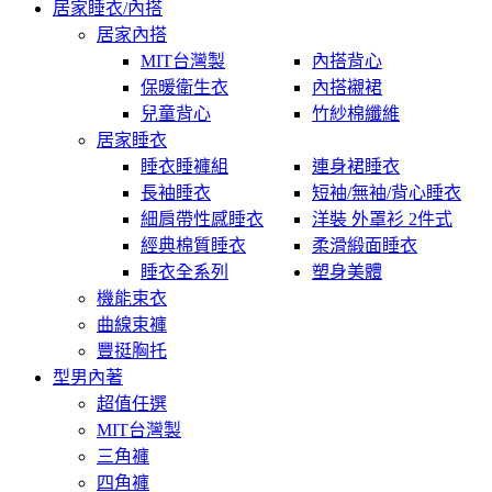
居家睡衣/內搭
居家內搭
MIT台灣製
內搭背心
保暖衛生衣
內搭襯裙
兒童背心
竹紗棉纖維
居家睡衣
睡衣睡褲組
連身裙睡衣
長袖睡衣
短袖/無袖/背心睡衣
細肩帶性感睡衣
洋裝 外罩衫 2件式
經典棉質睡衣
柔滑緞面睡衣
睡衣全系列
塑身美體
機能束衣
曲線束褲
豐挺胸托
型男內著
超值任選
MIT台灣製
三角褲
四角褲