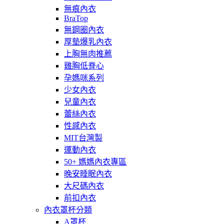
無痕內衣
BraTop
無鋼圈內衣
厚墊爆乳內衣
上胸無肉推薦
雞胸低脊心
孕媽咪系列
少女內衣
兒童內衣
蕾絲內衣
性感內衣
MIT台灣製
運動內衣
50+ 媽媽內衣專區
晚安睡眠內衣
大尺碼內衣
前扣內衣
內衣罩杯分類
A罩杯