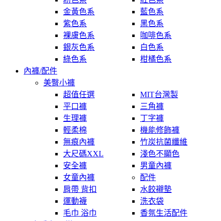
金黃色系
藍色系
紫色系
黑色系
裸膚色系
咖啡色系
銀灰色系
白色系
綠色系
柑橘色系
內褲/配件
美臀小褲
超值任選
MIT台灣製
平口褲
三角褲
生理褲
丁字褲
輕柔棉
機能修飾褲
無痕內褲
竹炭抗菌纖維
大尺碼XXL
淺色不顯色
安全褲
男童內褲
女童內褲
配件
肩帶 背扣
水餃襯墊
運動襪
洗衣袋
毛巾 浴巾
香氛生活配件