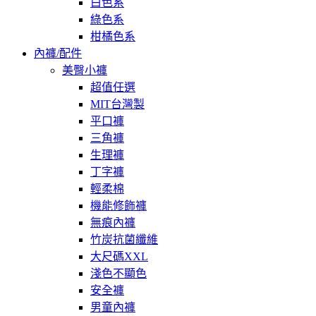
白色系
綠色系
柑橘色系
內褲/配件
美臀小褲
超值任選
MIT台灣製
平口褲
三角褲
生理褲
丁字褲
輕柔棉
機能修飾褲
無痕內褲
竹炭抗菌纖維
大尺碼XXL
淺色不顯色
安全褲
男童內褲