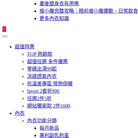
產後塑身衣有用嗎
瘦小腹完整攻略｜睡前瘦小腹運動、日常飲食
更多內衣知識
0
超值特惠
TOP 熱銷款
超值任選 多件優惠
零碼出清99起
涼感透氣內衣
抗溫差專區 發熱保暖
favori 2套折900
任選2件5折
網站獨家款 2件1600
內衣
內衣功能分類
每月新品
專利副乳剋星