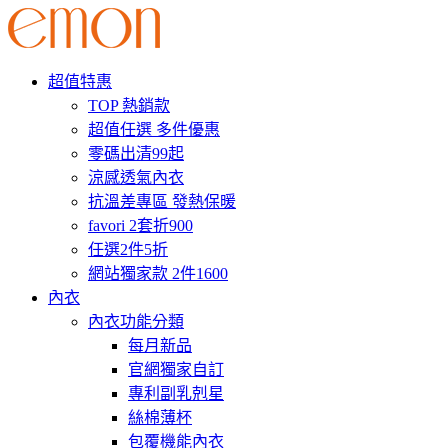
超值特惠
TOP 熱銷款
超值任選 多件優惠
零碼出清99起
涼感透氣內衣
抗溫差專區 發熱保暖
favori 2套折900
任選2件5折
網站獨家款 2件1600
內衣
內衣功能分類
每月新品
官網獨家自訂
專利副乳剋星
絲棉薄杯
包覆機能內衣