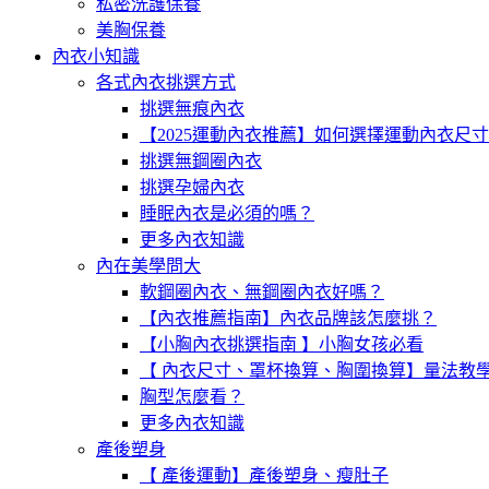
私密洗護保養
美胸保養
內衣小知識
各式內衣挑選方式
挑選無痕內衣
【2025運動內衣推薦】如何選擇運動內衣尺
挑選無鋼圈內衣
挑選孕婦內衣
睡眠內衣是必須的嗎？
更多內衣知識
內在美學問大
軟鋼圈內衣、無鋼圈內衣好嗎？
【內衣推薦指南】內衣品牌該怎麼挑？
【小胸內衣挑選指南 】小胸女孩必看
【 內衣尺寸、罩杯換算、胸圍換算】量法教
胸型怎麼看？
更多內衣知識
產後塑身
【 產後運動】產後塑身、瘦肚子