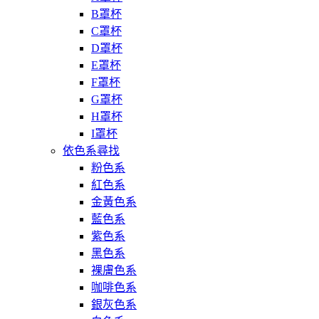
B罩杯
C罩杯
D罩杯
E罩杯
F罩杯
G罩杯
H罩杯
I罩杯
依色系尋找
粉色系
紅色系
金黃色系
藍色系
紫色系
黑色系
裸膚色系
咖啡色系
銀灰色系