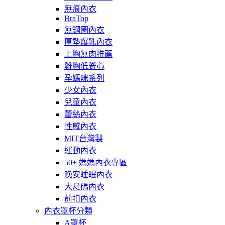
無痕內衣
BraTop
無鋼圈內衣
厚墊爆乳內衣
上胸無肉推薦
雞胸低脊心
孕媽咪系列
少女內衣
兒童內衣
蕾絲內衣
性感內衣
MIT台灣製
運動內衣
50+ 媽媽內衣專區
晚安睡眠內衣
大尺碼內衣
前扣內衣
內衣罩杯分類
A罩杯