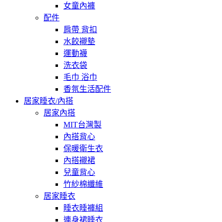
女童內褲
配件
肩帶 背扣
水餃襯墊
運動襪
洗衣袋
毛巾 浴巾
香氛生活配件
居家睡衣/內搭
居家內搭
MIT台灣製
內搭背心
保暖衛生衣
內搭襯裙
兒童背心
竹紗棉纖維
居家睡衣
睡衣睡褲組
連身裙睡衣