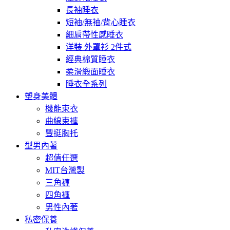
長袖睡衣
短袖/無袖/背心睡衣
細肩帶性感睡衣
洋裝 外罩衫 2件式
經典棉質睡衣
柔滑緞面睡衣
睡衣全系列
塑身美體
機能束衣
曲線束褲
豐挺胸托
型男內著
超值任選
MIT台灣製
三角褲
四角褲
男性內著
私密保養