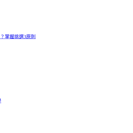
寸？掌握挑選3原則
學