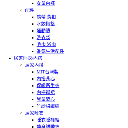
女童內褲
配件
肩帶 背扣
水餃襯墊
運動襪
洗衣袋
毛巾 浴巾
香氛生活配件
居家睡衣/內搭
居家內搭
MIT台灣製
內搭背心
保暖衛生衣
內搭襯裙
兒童背心
竹紗棉纖維
居家睡衣
睡衣睡褲組
連身裙睡衣