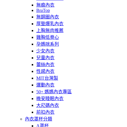
無痕內衣
BraTop
無鋼圈內衣
厚墊爆乳內衣
上胸無肉推薦
雞胸低脊心
孕媽咪系列
少女內衣
兒童內衣
蕾絲內衣
性感內衣
MIT台灣製
運動內衣
50+ 媽媽內衣專區
晚安睡眠內衣
大尺碼內衣
前扣內衣
內衣罩杯分類
A罩杯