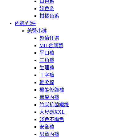
白色系
綠色系
柑橘色系
內褲/配件
美臀小褲
超值任選
MIT台灣製
平口褲
三角褲
生理褲
丁字褲
輕柔棉
機能修飾褲
無痕內褲
竹炭抗菌纖維
大尺碼XXL
淺色不顯色
安全褲
男童內褲