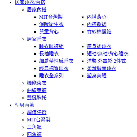
居家睡衣/內搭
居家內搭
MIT台灣製
內搭背心
保暖衛生衣
內搭襯裙
兒童背心
竹紗棉纖維
居家睡衣
睡衣睡褲組
連身裙睡衣
長袖睡衣
短袖/無袖/背心睡衣
細肩帶性感睡衣
洋裝 外罩衫 2件式
經典棉質睡衣
柔滑緞面睡衣
睡衣全系列
塑身美體
機能束衣
曲線束褲
豐挺胸托
型男內著
超值任選
MIT台灣製
三角褲
四角褲