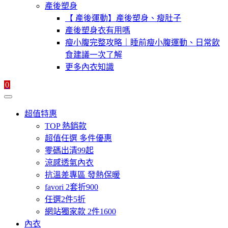
產後塑身
【 產後運動】產後塑身、瘦肚子
產後塑身衣有用嗎
瘦小腹完整攻略｜睡前瘦小腹運動、日常飲
食建議一次了解
更多內衣知識
0
超值特惠
TOP 熱銷款
超值任選 多件優惠
零碼出清99起
涼感透氣內衣
抗溫差專區 發熱保暖
favori 2套折900
任選2件5折
網站獨家款 2件1600
內衣