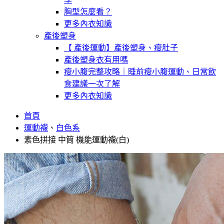
胸型怎麼看？
更多內衣知識
產後塑身
【 產後運動】產後塑身、瘦肚子
產後塑身衣有用嗎
瘦小腹完整攻略｜睡前瘦小腹運動、日常飲
食建議一次了解
更多內衣知識
首頁
運動襪
、
白色系
素色拼接 中筒 機能運動襪(白)