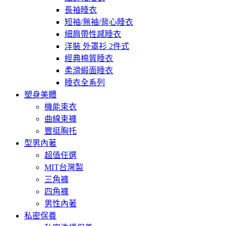
長袖睡衣
短袖/無袖/背心睡衣
細肩帶性感睡衣
洋裝 外罩衫 2件式
經典棉質睡衣
柔滑緞面睡衣
睡衣全系列
塑身美體
機能束衣
曲線束褲
豐挺胸托
型男內著
超值任選
MIT台灣製
三角褲
四角褲
男性內著
私密保養