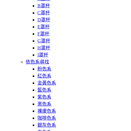
B罩杯
C罩杯
D罩杯
E罩杯
F罩杯
G罩杯
H罩杯
I罩杯
依色系尋找
粉色系
紅色系
金黃色系
藍色系
紫色系
黑色系
裸膚色系
咖啡色系
銀灰色系