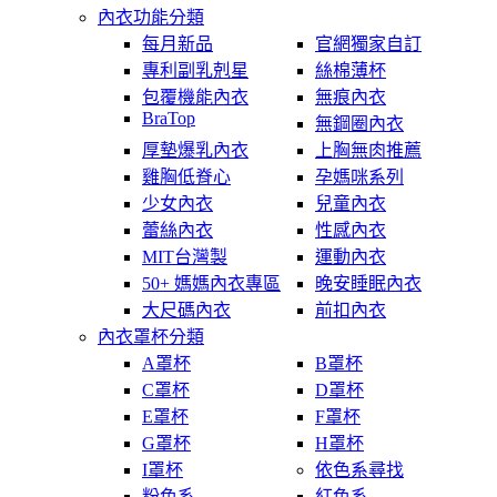
內衣功能分類
每月新品
官網獨家自訂
專利副乳剋星
絲棉薄杯
包覆機能內衣
無痕內衣
BraTop
無鋼圈內衣
厚墊爆乳內衣
上胸無肉推薦
雞胸低脊心
孕媽咪系列
少女內衣
兒童內衣
蕾絲內衣
性感內衣
MIT台灣製
運動內衣
50+ 媽媽內衣專區
晚安睡眠內衣
大尺碼內衣
前扣內衣
內衣罩杯分類
A罩杯
B罩杯
C罩杯
D罩杯
E罩杯
F罩杯
G罩杯
H罩杯
I罩杯
依色系尋找
粉色系
紅色系