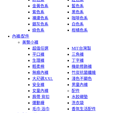
金黃色系
藍色系
紫色系
黑色系
裸膚色系
咖啡色系
銀灰色系
白色系
綠色系
柑橘色系
內褲/配件
美臀小褲
超值任選
MIT台灣製
平口褲
三角褲
生理褲
丁字褲
輕柔棉
機能修飾褲
無痕內褲
竹炭抗菌纖維
大尺碼XXL
淺色不顯色
安全褲
男童內褲
女童內褲
配件
肩帶 背扣
水餃襯墊
運動襪
洗衣袋
毛巾 浴巾
香氛生活配件