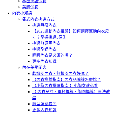
私密洗護保養
美胸保養
內衣小知識
各式內衣挑選方式
挑選無痕內衣
【2025運動內衣推薦】如何選擇運動內衣尺
寸？掌握挑選3原則
挑選無鋼圈內衣
挑選孕婦內衣
睡眠內衣是必須的嗎？
更多內衣知識
內在美學問大
軟鋼圈內衣、無鋼圈內衣好嗎？
【內衣推薦指南】內衣品牌該怎麼挑？
【小胸內衣挑選指南 】小胸女孩必看
【 內衣尺寸、罩杯換算、胸圍換算】量法教
學
胸型怎麼看？
更多內衣知識