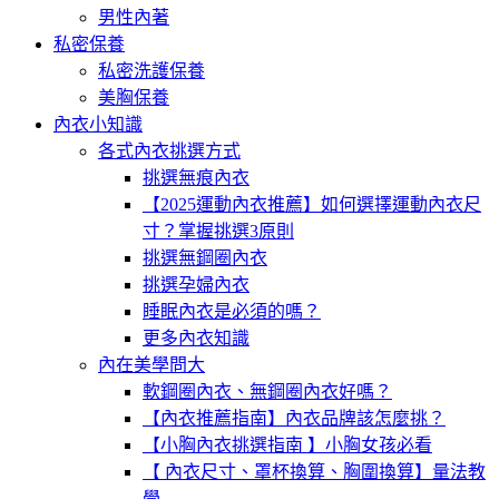
男性內著
私密保養
私密洗護保養
美胸保養
內衣小知識
各式內衣挑選方式
挑選無痕內衣
【2025運動內衣推薦】如何選擇運動內衣尺
寸？掌握挑選3原則
挑選無鋼圈內衣
挑選孕婦內衣
睡眠內衣是必須的嗎？
更多內衣知識
內在美學問大
軟鋼圈內衣、無鋼圈內衣好嗎？
【內衣推薦指南】內衣品牌該怎麼挑？
【小胸內衣挑選指南 】小胸女孩必看
【 內衣尺寸、罩杯換算、胸圍換算】量法教
學