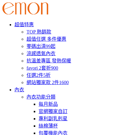
超值特惠
TOP 熱銷款
超值任選 多件優惠
零碼出清99起
涼感透氣內衣
抗溫差專區 發熱保暖
favori 2套折900
任選2件5折
網站獨家款 2件1600
內衣
內衣功能分類
每月新品
官網獨家自訂
專利副乳剋星
絲棉薄杯
包覆機能內衣