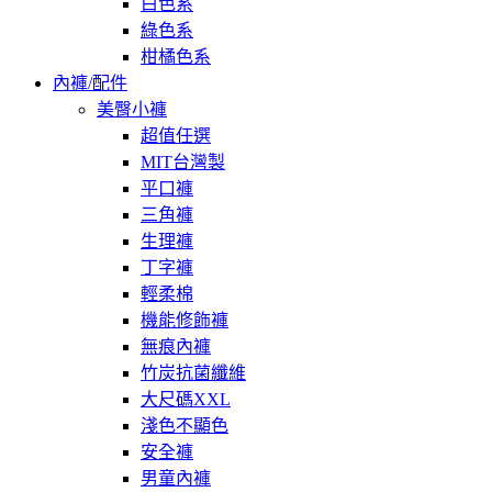
白色系
綠色系
柑橘色系
內褲/配件
美臀小褲
超值任選
MIT台灣製
平口褲
三角褲
生理褲
丁字褲
輕柔棉
機能修飾褲
無痕內褲
竹炭抗菌纖維
大尺碼XXL
淺色不顯色
安全褲
男童內褲