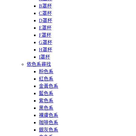
B罩杯
C罩杯
D罩杯
E罩杯
F罩杯
G罩杯
H罩杯
I罩杯
依色系尋找
粉色系
紅色系
金黃色系
藍色系
紫色系
黑色系
裸膚色系
咖啡色系
銀灰色系