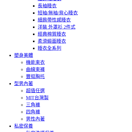
長袖睡衣
短袖/無袖/背心睡衣
細肩帶性感睡衣
洋裝 外罩衫 2件式
經典棉質睡衣
柔滑緞面睡衣
睡衣全系列
塑身美體
機能束衣
曲線束褲
豐挺胸托
型男內著
超值任選
MIT台灣製
三角褲
四角褲
男性內著
私密保養