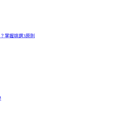
寸？掌握挑選3原則
學