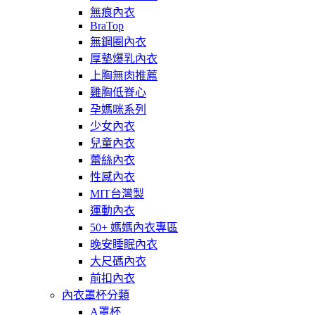
無痕內衣
BraTop
無鋼圈內衣
厚墊爆乳內衣
上胸無肉推薦
雞胸低脊心
孕媽咪系列
少女內衣
兒童內衣
蕾絲內衣
性感內衣
MIT台灣製
運動內衣
50+ 媽媽內衣專區
晚安睡眠內衣
大尺碼內衣
前扣內衣
內衣罩杯分類
A罩杯