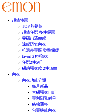
超值特惠
TOP 熱銷款
超值任選 多件優惠
零碼出清99起
涼感透氣內衣
抗溫差專區 發熱保暖
favori 2套折900
任選2件5折
網站獨家款 2件1600
內衣
內衣功能分類
每月新品
官網獨家自訂
專利副乳剋星
絲棉薄杯
包覆機能內衣