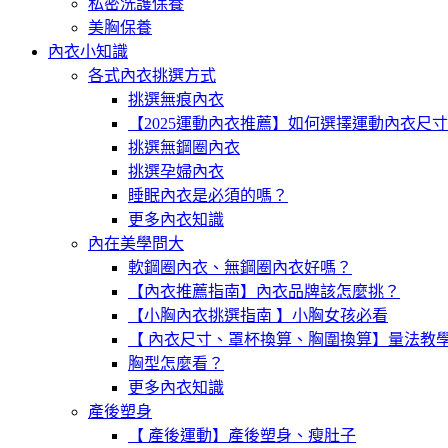
私密洗護保養
美胸保養
內衣小知識
各式內衣挑選方式
挑選無痕內衣
【2025運動內衣推薦】如何選擇運動內衣尺
挑選無鋼圈內衣
挑選孕婦內衣
睡眠內衣是必須的嗎？
更多內衣知識
內在美學問大
軟鋼圈內衣、無鋼圈內衣好嗎？
【內衣推薦指南】內衣品牌該怎麼挑？
【小胸內衣挑選指南 】小胸女孩必看
【 內衣尺寸、罩杯換算、胸圍換算】量法教
胸型怎麼看？
更多內衣知識
產後塑身
【 產後運動】產後塑身、瘦肚子