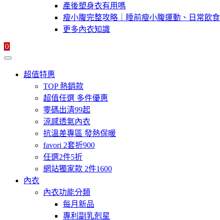
產後塑身衣有用嗎
瘦小腹完整攻略｜睡前瘦小腹運動、日常飲食
更多內衣知識
0
超值特惠
TOP 熱銷款
超值任選 多件優惠
零碼出清99起
涼感透氣內衣
抗溫差專區 發熱保暖
favori 2套折900
任選2件5折
網站獨家款 2件1600
內衣
內衣功能分類
每月新品
專利副乳剋星