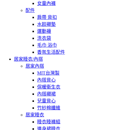
女童內褲
配件
肩帶 背扣
水餃襯墊
運動襪
洗衣袋
毛巾 浴巾
香氛生活配件
居家睡衣/內搭
居家內搭
MIT台灣製
內搭背心
保暖衛生衣
內搭襯裙
兒童背心
竹紗棉纖維
居家睡衣
睡衣睡褲組
連身裙睡衣