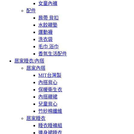
女童內褲
配件
肩帶 背扣
水餃襯墊
運動襪
洗衣袋
毛巾 浴巾
香氛生活配件
居家睡衣/內搭
居家內搭
MIT台灣製
內搭背心
保暖衛生衣
內搭襯裙
兒童背心
竹紗棉纖維
居家睡衣
睡衣睡褲組
連身裙睡衣