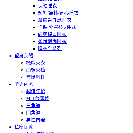
長袖睡衣
短袖/無袖/背心睡衣
細肩帶性感睡衣
洋裝 外罩衫 2件式
經典棉質睡衣
柔滑緞面睡衣
睡衣全系列
塑身美體
機能束衣
曲線束褲
豐挺胸托
型男內著
超值任選
MIT台灣製
三角褲
四角褲
男性內著
私密保養