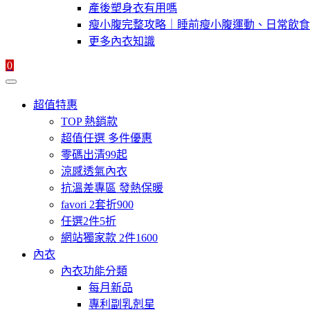
產後塑身衣有用嗎
瘦小腹完整攻略｜睡前瘦小腹運動、日常飲食
更多內衣知識
0
超值特惠
TOP 熱銷款
超值任選 多件優惠
零碼出清99起
涼感透氣內衣
抗溫差專區 發熱保暖
favori 2套折900
任選2件5折
網站獨家款 2件1600
內衣
內衣功能分類
每月新品
專利副乳剋星