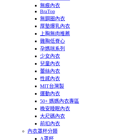
無痕內衣
BraTop
無鋼圈內衣
厚墊爆乳內衣
上胸無肉推薦
雞胸低脊心
孕媽咪系列
少女內衣
兒童內衣
蕾絲內衣
性感內衣
MIT台灣製
運動內衣
50+ 媽媽內衣專區
晚安睡眠內衣
大尺碼內衣
前扣內衣
內衣罩杯分類
A罩杯