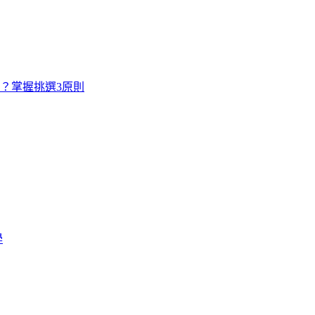
寸？掌握挑選3原則
學