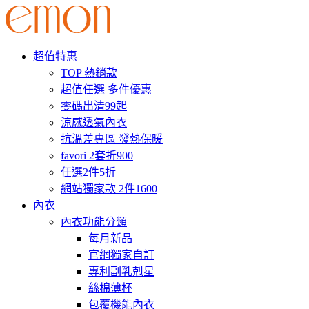
超值特惠
TOP 熱銷款
超值任選 多件優惠
零碼出清99起
涼感透氣內衣
抗溫差專區 發熱保暖
favori 2套折900
任選2件5折
網站獨家款 2件1600
內衣
內衣功能分類
每月新品
官網獨家自訂
專利副乳剋星
絲棉薄杯
包覆機能內衣