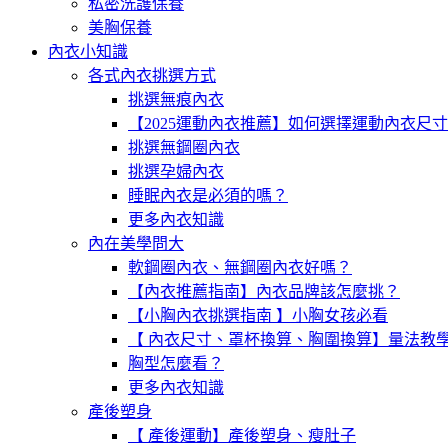
私密洗護保養
美胸保養
內衣小知識
各式內衣挑選方式
挑選無痕內衣
【2025運動內衣推薦】如何選擇運動內衣尺
挑選無鋼圈內衣
挑選孕婦內衣
睡眠內衣是必須的嗎？
更多內衣知識
內在美學問大
軟鋼圈內衣、無鋼圈內衣好嗎？
【內衣推薦指南】內衣品牌該怎麼挑？
【小胸內衣挑選指南 】小胸女孩必看
【 內衣尺寸、罩杯換算、胸圍換算】量法教
胸型怎麼看？
更多內衣知識
產後塑身
【 產後運動】產後塑身、瘦肚子