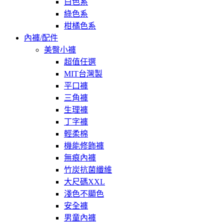
白色系
綠色系
柑橘色系
內褲/配件
美臀小褲
超值任選
MIT台灣製
平口褲
三角褲
生理褲
丁字褲
輕柔棉
機能修飾褲
無痕內褲
竹炭抗菌纖維
大尺碼XXL
淺色不顯色
安全褲
男童內褲