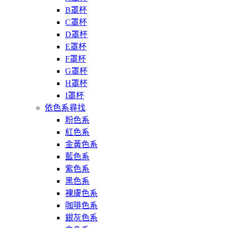
B罩杯
C罩杯
D罩杯
E罩杯
F罩杯
G罩杯
H罩杯
I罩杯
依色系尋找
粉色系
紅色系
金黃色系
藍色系
紫色系
黑色系
裸膚色系
咖啡色系
銀灰色系