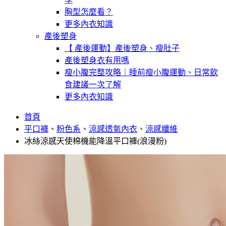
胸型怎麼看？
更多內衣知識
產後塑身
【 產後運動】產後塑身、瘦肚子
產後塑身衣有用嗎
瘦小腹完整攻略｜睡前瘦小腹運動、日常飲
食建議一次了解
更多內衣知識
首頁
平口褲
、
粉色系
、
涼感透氣內衣
、
涼感纖維
冰絲涼感天使棉機能降溫平口褲(浪漫粉)