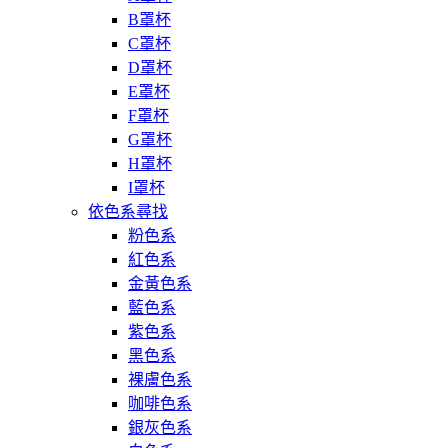
B罩杯
C罩杯
D罩杯
E罩杯
F罩杯
G罩杯
H罩杯
I罩杯
依色系尋找
粉色系
紅色系
金黃色系
藍色系
紫色系
黑色系
裸膚色系
咖啡色系
銀灰色系