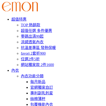
超值特惠
TOP 熱銷款
超值任選 多件優惠
零碼出清99起
涼感透氣內衣
抗溫差專區 發熱保暖
favori 2套折900
任選2件5折
網站獨家款 2件1600
內衣
內衣功能分類
每月新品
官網獨家自訂
專利副乳剋星
絲棉薄杯
包覆機能內衣