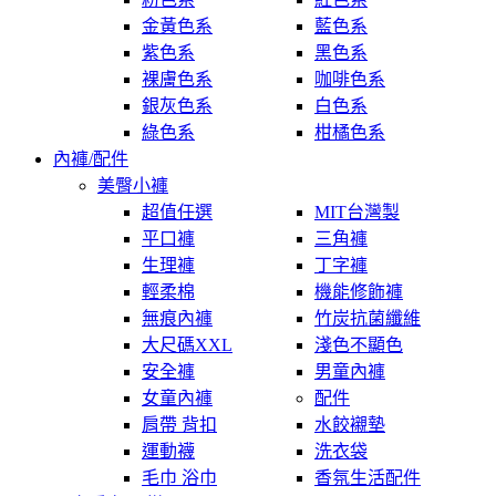
金黃色系
藍色系
紫色系
黑色系
裸膚色系
咖啡色系
銀灰色系
白色系
綠色系
柑橘色系
內褲/配件
美臀小褲
超值任選
MIT台灣製
平口褲
三角褲
生理褲
丁字褲
輕柔棉
機能修飾褲
無痕內褲
竹炭抗菌纖維
大尺碼XXL
淺色不顯色
安全褲
男童內褲
女童內褲
配件
肩帶 背扣
水餃襯墊
運動襪
洗衣袋
毛巾 浴巾
香氛生活配件