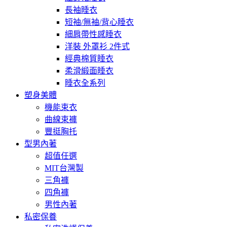
長袖睡衣
短袖/無袖/背心睡衣
細肩帶性感睡衣
洋裝 外罩衫 2件式
經典棉質睡衣
柔滑緞面睡衣
睡衣全系列
塑身美體
機能束衣
曲線束褲
豐挺胸托
型男內著
超值任選
MIT台灣製
三角褲
四角褲
男性內著
私密保養