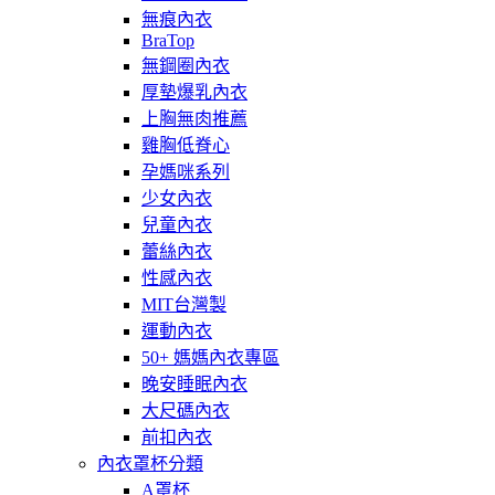
無痕內衣
BraTop
無鋼圈內衣
厚墊爆乳內衣
上胸無肉推薦
雞胸低脊心
孕媽咪系列
少女內衣
兒童內衣
蕾絲內衣
性感內衣
MIT台灣製
運動內衣
50+ 媽媽內衣專區
晚安睡眠內衣
大尺碼內衣
前扣內衣
內衣罩杯分類
A罩杯