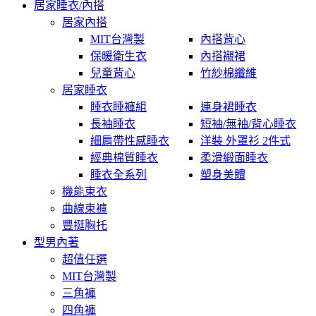
居家睡衣/內搭
居家內搭
MIT台灣製
內搭背心
保暖衛生衣
內搭襯裙
兒童背心
竹紗棉纖維
居家睡衣
睡衣睡褲組
連身裙睡衣
長袖睡衣
短袖/無袖/背心睡衣
細肩帶性感睡衣
洋裝 外罩衫 2件式
經典棉質睡衣
柔滑緞面睡衣
睡衣全系列
塑身美體
機能束衣
曲線束褲
豐挺胸托
型男內著
超值任選
MIT台灣製
三角褲
四角褲