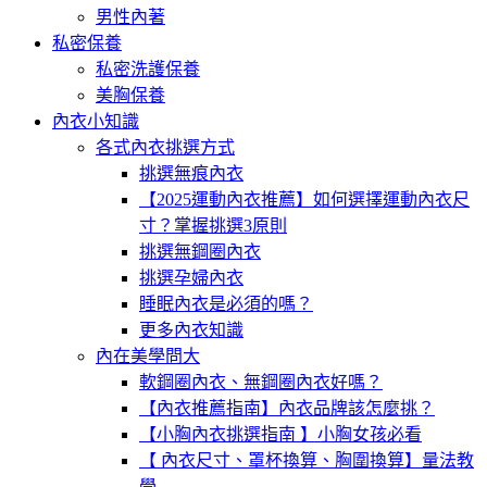
男性內著
私密保養
私密洗護保養
美胸保養
內衣小知識
各式內衣挑選方式
挑選無痕內衣
【2025運動內衣推薦】如何選擇運動內衣尺
寸？掌握挑選3原則
挑選無鋼圈內衣
挑選孕婦內衣
睡眠內衣是必須的嗎？
更多內衣知識
內在美學問大
軟鋼圈內衣、無鋼圈內衣好嗎？
【內衣推薦指南】內衣品牌該怎麼挑？
【小胸內衣挑選指南 】小胸女孩必看
【 內衣尺寸、罩杯換算、胸圍換算】量法教
學