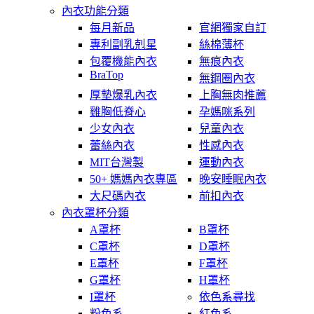
內衣功能分類
每月新品
官網獨家自訂
專利副乳剋星
絲棉薄杯
包覆機能內衣
無痕內衣
BraTop
無鋼圈內衣
厚墊爆乳內衣
上胸無肉推薦
雞胸低脊心
孕媽咪系列
少女內衣
兒童內衣
蕾絲內衣
性感內衣
MIT台灣製
運動內衣
50+ 媽媽內衣專區
晚安睡眠內衣
大尺碼內衣
前扣內衣
內衣罩杯分類
A罩杯
B罩杯
C罩杯
D罩杯
E罩杯
F罩杯
G罩杯
H罩杯
I罩杯
依色系尋找
粉色系
紅色系