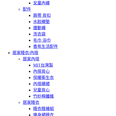
女童內褲
配件
肩帶 背扣
水餃襯墊
運動襪
洗衣袋
毛巾 浴巾
香氛生活配件
居家睡衣/內搭
居家內搭
MIT台灣製
內搭背心
保暖衛生衣
內搭襯裙
兒童背心
竹紗棉纖維
居家睡衣
睡衣睡褲組
連身裙睡衣