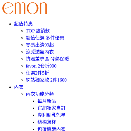
超值特惠
TOP 熱銷款
超值任選 多件優惠
零碼出清99起
涼感透氣內衣
抗溫差專區 發熱保暖
favori 2套折900
任選2件5折
網站獨家款 2件1600
內衣
內衣功能分類
每月新品
官網獨家自訂
專利副乳剋星
絲棉薄杯
包覆機能內衣