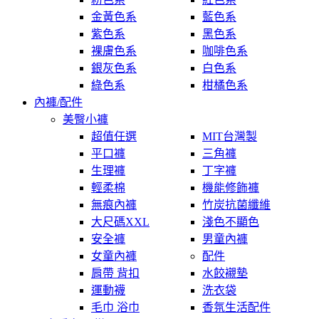
金黃色系
藍色系
紫色系
黑色系
裸膚色系
咖啡色系
銀灰色系
白色系
綠色系
柑橘色系
內褲/配件
美臀小褲
超值任選
MIT台灣製
平口褲
三角褲
生理褲
丁字褲
輕柔棉
機能修飾褲
無痕內褲
竹炭抗菌纖維
大尺碼XXL
淺色不顯色
安全褲
男童內褲
女童內褲
配件
肩帶 背扣
水餃襯墊
運動襪
洗衣袋
毛巾 浴巾
香氛生活配件