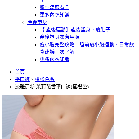
胸型怎麼看？
更多內衣知識
產後塑身
【 產後運動】產後塑身、瘦肚子
產後塑身衣有用嗎
瘦小腹完整攻略｜睡前瘦小腹運動、日常飲
食建議一次了解
更多內衣知識
首頁
平口褲
、
柑橘色系
淡雅清新 茉莉花香平口褲(蜜橙色)