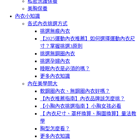
私密洗護保養
美胸保養
內衣小知識
各式內衣挑選方式
挑選無痕內衣
【2025運動內衣推薦】如何選擇運動內衣尺
寸？掌握挑選3原則
挑選無鋼圈內衣
挑選孕婦內衣
睡眠內衣是必須的嗎？
更多內衣知識
內在美學問大
軟鋼圈內衣、無鋼圈內衣好嗎？
【內衣推薦指南】內衣品牌該怎麼挑？
【小胸內衣挑選指南 】小胸女孩必看
【 內衣尺寸、罩杯換算、胸圍換算】量法教
學
胸型怎麼看？
更多內衣知識