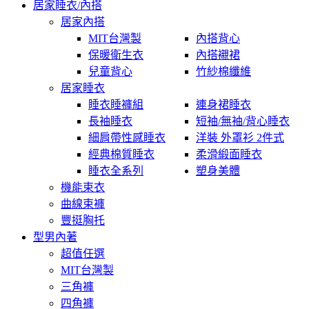
居家睡衣/內搭
居家內搭
MIT台灣製
內搭背心
保暖衛生衣
內搭襯裙
兒童背心
竹紗棉纖維
居家睡衣
睡衣睡褲組
連身裙睡衣
長袖睡衣
短袖/無袖/背心睡衣
細肩帶性感睡衣
洋裝 外罩衫 2件式
經典棉質睡衣
柔滑緞面睡衣
睡衣全系列
塑身美體
機能束衣
曲線束褲
豐挺胸托
型男內著
超值任選
MIT台灣製
三角褲
四角褲