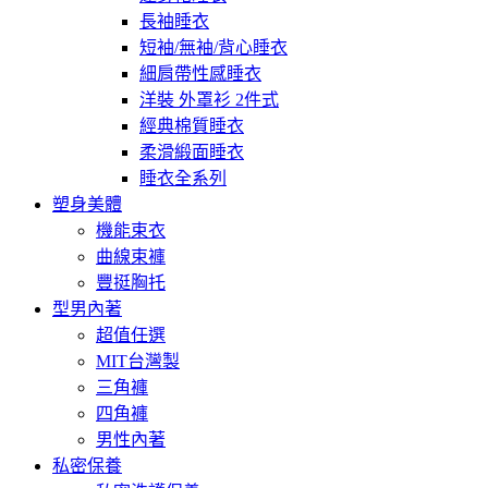
長袖睡衣
短袖/無袖/背心睡衣
細肩帶性感睡衣
洋裝 外罩衫 2件式
經典棉質睡衣
柔滑緞面睡衣
睡衣全系列
塑身美體
機能束衣
曲線束褲
豐挺胸托
型男內著
超值任選
MIT台灣製
三角褲
四角褲
男性內著
私密保養