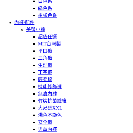
白色系
綠色系
柑橘色系
內褲/配件
美臀小褲
超值任選
MIT台灣製
平口褲
三角褲
生理褲
丁字褲
輕柔棉
機能修飾褲
無痕內褲
竹炭抗菌纖維
大尺碼XXL
淺色不顯色
安全褲
男童內褲