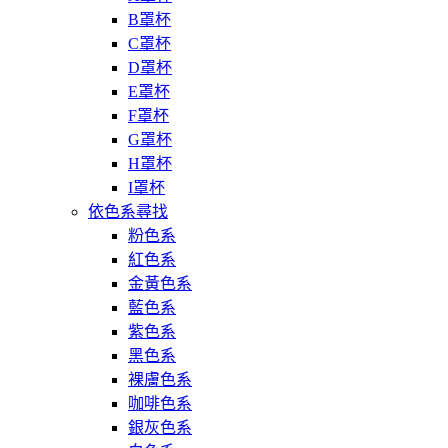
B罩杯
C罩杯
D罩杯
E罩杯
F罩杯
G罩杯
H罩杯
I罩杯
依色系尋找
粉色系
紅色系
金黃色系
藍色系
紫色系
黑色系
裸膚色系
咖啡色系
銀灰色系