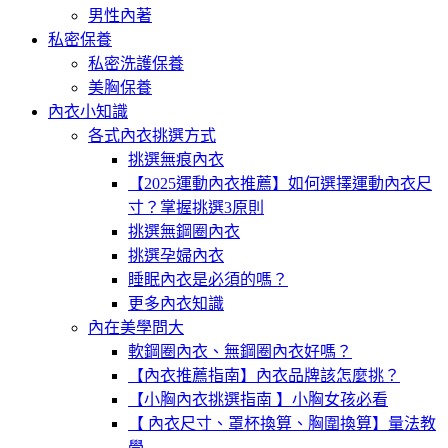
男性內著
私密保養
私密洗護保養
美胸保養
內衣小知識
各式內衣挑選方式
挑選無痕內衣
【2025運動內衣推薦】如何選擇運動內衣尺
寸？掌握挑選3原則
挑選無鋼圈內衣
挑選孕婦內衣
睡眠內衣是必須的嗎？
更多內衣知識
內在美學問大
軟鋼圈內衣、無鋼圈內衣好嗎？
【內衣推薦指南】內衣品牌該怎麼挑？
【小胸內衣挑選指南 】小胸女孩必看
【 內衣尺寸、罩杯換算、胸圍換算】量法教
學