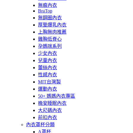
無痕內衣
BraTop
無鋼圈內衣
厚墊爆乳內衣
上胸無肉推薦
雞胸低脊心
孕媽咪系列
少女內衣
兒童內衣
蕾絲內衣
性感內衣
MIT台灣製
運動內衣
50+ 媽媽內衣專區
晚安睡眠內衣
大尺碼內衣
前扣內衣
內衣罩杯分類
A罩杯