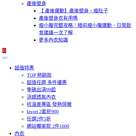
產後塑身
【 產後運動】產後塑身、瘦肚子
產後塑身衣有用嗎
瘦小腹完整攻略｜睡前瘦小腹運動、日常飲
食建議一次了解
更多內衣知識
0
超值特惠
TOP 熱銷款
超值任選 多件優惠
零碼出清99起
涼感透氣內衣
抗溫差專區 發熱保暖
favori 2套折900
任選2件5折
網站獨家款 2件1600
內衣