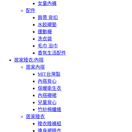
女童內褲
配件
肩帶 背扣
水餃襯墊
運動襪
洗衣袋
毛巾 浴巾
香氛生活配件
居家睡衣/內搭
居家內搭
MIT台灣製
內搭背心
保暖衛生衣
內搭襯裙
兒童背心
竹紗棉纖維
居家睡衣
睡衣睡褲組
連身裙睡衣