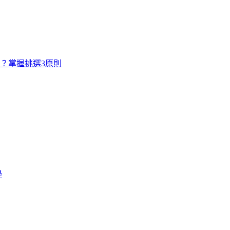
寸？掌握挑選3原則
學