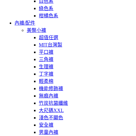
白色系
綠色系
柑橘色系
內褲/配件
美臀小褲
超值任選
MIT台灣製
平口褲
三角褲
生理褲
丁字褲
輕柔棉
機能修飾褲
無痕內褲
竹炭抗菌纖維
大尺碼XXL
淺色不顯色
安全褲
男童內褲