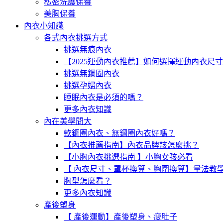
私密洗護保養
美胸保養
內衣小知識
各式內衣挑選方式
挑選無痕內衣
【2025運動內衣推薦】如何選擇運動內衣尺
挑選無鋼圈內衣
挑選孕婦內衣
睡眠內衣是必須的嗎？
更多內衣知識
內在美學問大
軟鋼圈內衣、無鋼圈內衣好嗎？
【內衣推薦指南】內衣品牌該怎麼挑？
【小胸內衣挑選指南 】小胸女孩必看
【 內衣尺寸、罩杯換算、胸圍換算】量法教
胸型怎麼看？
更多內衣知識
產後塑身
【 產後運動】產後塑身、瘦肚子