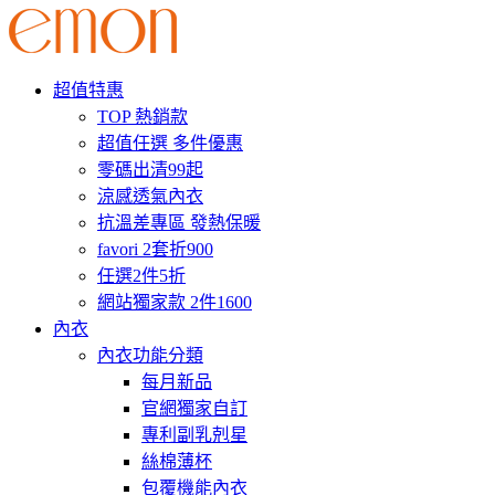
超值特惠
TOP 熱銷款
超值任選 多件優惠
零碼出清99起
涼感透氣內衣
抗溫差專區 發熱保暖
favori 2套折900
任選2件5折
網站獨家款 2件1600
內衣
內衣功能分類
每月新品
官網獨家自訂
專利副乳剋星
絲棉薄杯
包覆機能內衣