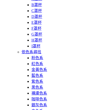
B罩杯
C罩杯
D罩杯
E罩杯
F罩杯
G罩杯
H罩杯
I罩杯
依色系尋找
粉色系
紅色系
金黃色系
藍色系
紫色系
黑色系
裸膚色系
咖啡色系
銀灰色系