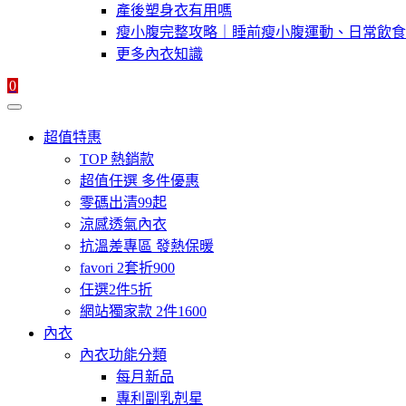
產後塑身衣有用嗎
瘦小腹完整攻略｜睡前瘦小腹運動、日常飲食
更多內衣知識
0
超值特惠
TOP 熱銷款
超值任選 多件優惠
零碼出清99起
涼感透氣內衣
抗溫差專區 發熱保暖
favori 2套折900
任選2件5折
網站獨家款 2件1600
內衣
內衣功能分類
每月新品
專利副乳剋星