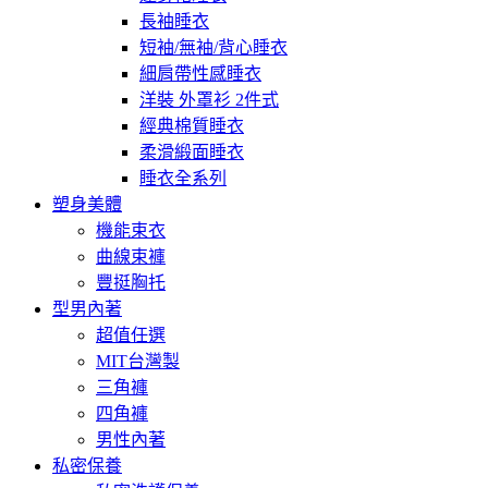
長袖睡衣
短袖/無袖/背心睡衣
細肩帶性感睡衣
洋裝 外罩衫 2件式
經典棉質睡衣
柔滑緞面睡衣
睡衣全系列
塑身美體
機能束衣
曲線束褲
豐挺胸托
型男內著
超值任選
MIT台灣製
三角褲
四角褲
男性內著
私密保養