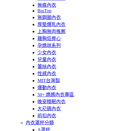
無痕內衣
BraTop
無鋼圈內衣
厚墊爆乳內衣
上胸無肉推薦
雞胸低脊心
孕媽咪系列
少女內衣
兒童內衣
蕾絲內衣
性感內衣
MIT台灣製
運動內衣
50+ 媽媽內衣專區
晚安睡眠內衣
大尺碼內衣
前扣內衣
內衣罩杯分類
A罩杯