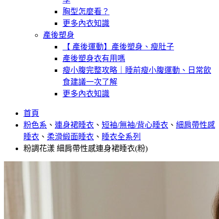
胸型怎麼看？
更多內衣知識
產後塑身
【 產後運動】產後塑身、瘦肚子
產後塑身衣有用嗎
瘦小腹完整攻略｜睡前瘦小腹運動、日常飲
食建議一次了解
更多內衣知識
首頁
粉色系
、
連身裙睡衣
、
短袖/無袖/背心睡衣
、
細肩帶性感
睡衣
、
柔滑緞面睡衣
、
睡衣全系列
粉調花漾 細肩帶性感連身裙睡衣(粉)