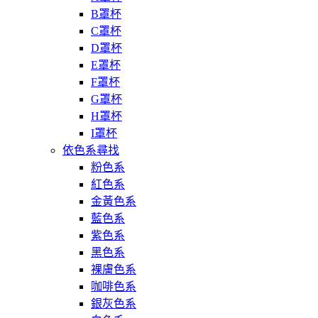
B罩杯
C罩杯
D罩杯
E罩杯
F罩杯
G罩杯
H罩杯
I罩杯
依色系尋找
粉色系
紅色系
金黃色系
藍色系
紫色系
黑色系
裸膚色系
咖啡色系
銀灰色系