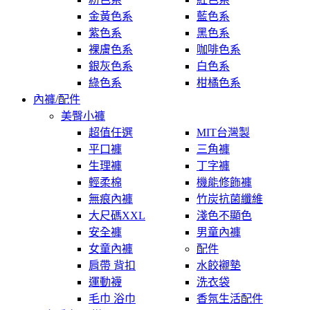
金黃色系
藍色系
紫色系
黑色系
裸膚色系
咖啡色系
銀灰色系
白色系
綠色系
柑橘色系
內褲/配件
美臀小褲
超值任選
MIT台灣製
平口褲
三角褲
生理褲
丁字褲
輕柔棉
機能修飾褲
無痕內褲
竹炭抗菌纖維
大尺碼XXL
淺色不顯色
安全褲
男童內褲
女童內褲
配件
肩帶 背扣
水餃襯墊
運動襪
洗衣袋
毛巾 浴巾
香氛生活配件