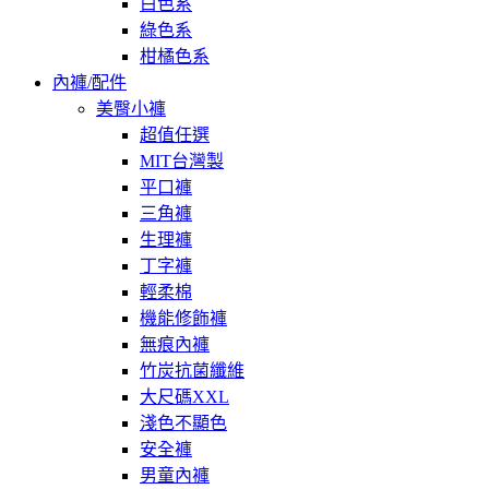
白色系
綠色系
柑橘色系
內褲/配件
美臀小褲
超值任選
MIT台灣製
平口褲
三角褲
生理褲
丁字褲
輕柔棉
機能修飾褲
無痕內褲
竹炭抗菌纖維
大尺碼XXL
淺色不顯色
安全褲
男童內褲