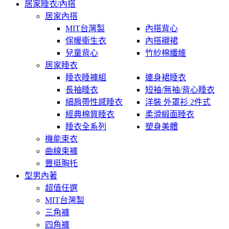
居家睡衣/內搭
居家內搭
MIT台灣製
內搭背心
保暖衛生衣
內搭襯裙
兒童背心
竹紗棉纖維
居家睡衣
睡衣睡褲組
連身裙睡衣
長袖睡衣
短袖/無袖/背心睡衣
細肩帶性感睡衣
洋裝 外罩衫 2件式
經典棉質睡衣
柔滑緞面睡衣
睡衣全系列
塑身美體
機能束衣
曲線束褲
豐挺胸托
型男內著
超值任選
MIT台灣製
三角褲
四角褲