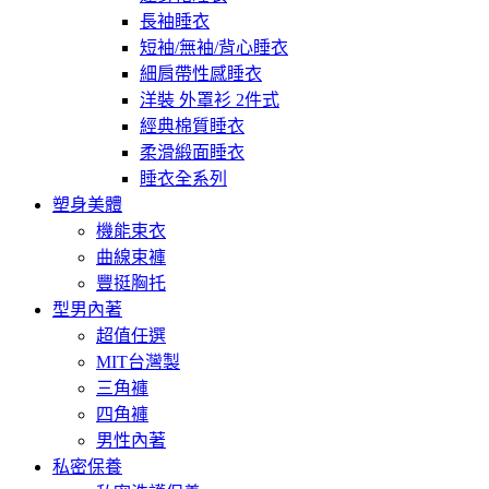
長袖睡衣
短袖/無袖/背心睡衣
細肩帶性感睡衣
洋裝 外罩衫 2件式
經典棉質睡衣
柔滑緞面睡衣
睡衣全系列
塑身美體
機能束衣
曲線束褲
豐挺胸托
型男內著
超值任選
MIT台灣製
三角褲
四角褲
男性內著
私密保養