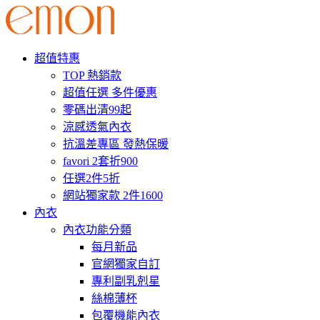
超值特惠
TOP 熱銷款
超值任選 多件優惠
零碼出清99起
涼感透氣內衣
抗溫差專區 發熱保暖
favori 2套折900
任選2件5折
網站獨家款 2件1600
內衣
內衣功能分類
每月新品
官網獨家自訂
專利副乳剋星
絲棉薄杯
包覆機能內衣