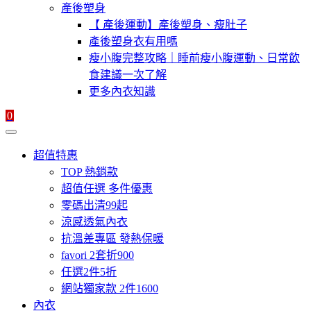
產後塑身
【 產後運動】產後塑身、瘦肚子
產後塑身衣有用嗎
瘦小腹完整攻略｜睡前瘦小腹運動、日常飲
食建議一次了解
更多內衣知識
0
超值特惠
TOP 熱銷款
超值任選 多件優惠
零碼出清99起
涼感透氣內衣
抗溫差專區 發熱保暖
favori 2套折900
任選2件5折
網站獨家款 2件1600
內衣