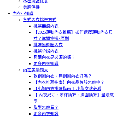
私密洗護保養
美胸保養
內衣小知識
各式內衣挑選方式
挑選無痕內衣
【2025運動內衣推薦】如何選擇運動內衣尺
寸？掌握挑選3原則
挑選無鋼圈內衣
挑選孕婦內衣
睡眠內衣是必須的嗎？
更多內衣知識
內在美學問大
軟鋼圈內衣、無鋼圈內衣好嗎？
【內衣推薦指南】內衣品牌該怎麼挑？
【小胸內衣挑選指南 】小胸女孩必看
【 內衣尺寸、罩杯換算、胸圍換算】量法教
學
胸型怎麼看？
更多內衣知識