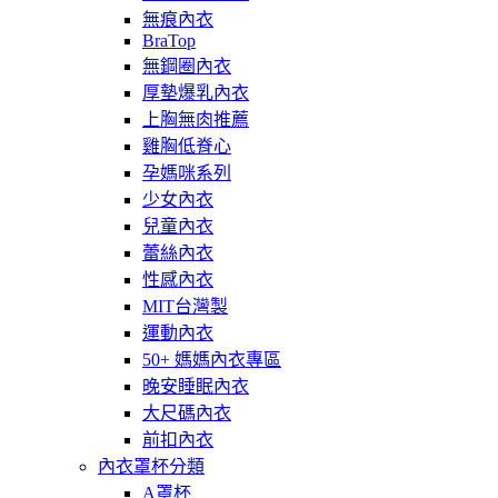
無痕內衣
BraTop
無鋼圈內衣
厚墊爆乳內衣
上胸無肉推薦
雞胸低脊心
孕媽咪系列
少女內衣
兒童內衣
蕾絲內衣
性感內衣
MIT台灣製
運動內衣
50+ 媽媽內衣專區
晚安睡眠內衣
大尺碼內衣
前扣內衣
內衣罩杯分類
A罩杯