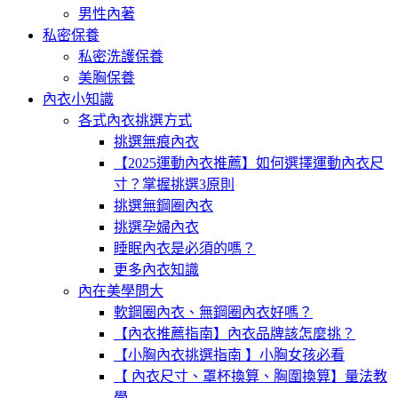
男性內著
私密保養
私密洗護保養
美胸保養
內衣小知識
各式內衣挑選方式
挑選無痕內衣
【2025運動內衣推薦】如何選擇運動內衣尺
寸？掌握挑選3原則
挑選無鋼圈內衣
挑選孕婦內衣
睡眠內衣是必須的嗎？
更多內衣知識
內在美學問大
軟鋼圈內衣、無鋼圈內衣好嗎？
【內衣推薦指南】內衣品牌該怎麼挑？
【小胸內衣挑選指南 】小胸女孩必看
【 內衣尺寸、罩杯換算、胸圍換算】量法教
學