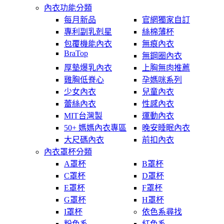
內衣功能分類
每月新品
官網獨家自訂
專利副乳剋星
絲棉薄杯
包覆機能內衣
無痕內衣
BraTop
無鋼圈內衣
厚墊爆乳內衣
上胸無肉推薦
雞胸低脊心
孕媽咪系列
少女內衣
兒童內衣
蕾絲內衣
性感內衣
MIT台灣製
運動內衣
50+ 媽媽內衣專區
晚安睡眠內衣
大尺碼內衣
前扣內衣
內衣罩杯分類
A罩杯
B罩杯
C罩杯
D罩杯
E罩杯
F罩杯
G罩杯
H罩杯
I罩杯
依色系尋找
粉色系
紅色系