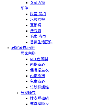
女童內褲
配件
肩帶 背扣
水餃襯墊
運動襪
洗衣袋
毛巾 浴巾
香氛生活配件
居家睡衣/內搭
居家內搭
MIT台灣製
內搭背心
保暖衛生衣
內搭襯裙
兒童背心
竹紗棉纖維
居家睡衣
睡衣睡褲組
連身裙睡衣