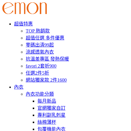
超值特惠
TOP 熱銷款
超值任選 多件優惠
零碼出清99起
涼感透氣內衣
抗溫差專區 發熱保暖
favori 2套折900
任選2件5折
網站獨家款 2件1600
內衣
內衣功能分類
每月新品
官網獨家自訂
專利副乳剋星
絲棉薄杯
包覆機能內衣