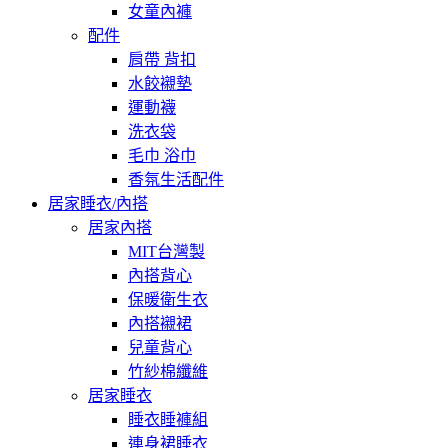
女童內褲
配件
肩帶 背扣
水餃襯墊
運動襪
洗衣袋
毛巾 浴巾
香氛生活配件
居家睡衣/內搭
居家內搭
MIT台灣製
內搭背心
保暖衛生衣
內搭襯裙
兒童背心
竹紗棉纖維
居家睡衣
睡衣睡褲組
連身裙睡衣