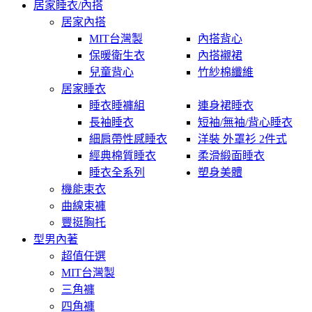
居家睡衣/內搭
居家內搭
MIT台灣製
內搭背心
保暖衛生衣
內搭襯裙
兒童背心
竹紗棉纖維
居家睡衣
睡衣睡褲組
連身裙睡衣
長袖睡衣
短袖/無袖/背心睡衣
細肩帶性感睡衣
洋裝 外罩衫 2件式
經典棉質睡衣
柔滑緞面睡衣
睡衣全系列
塑身美體
機能束衣
曲線束褲
豐挺胸托
型男內著
超值任選
MIT台灣製
三角褲
四角褲