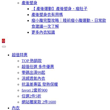
產後塑身
【 產後運動】產後塑身、瘦肚子
產後塑身衣有用嗎
瘦小腹完整攻略｜睡前瘦小腹運動、日常飲
食建議一次了解
更多內衣知識
0
超值特惠
TOP 熱銷款
超值任選 多件優惠
零碼出清99起
涼感透氣內衣
抗溫差專區 發熱保暖
favori 2套折900
任選2件5折
網站獨家款 2件1600
內衣