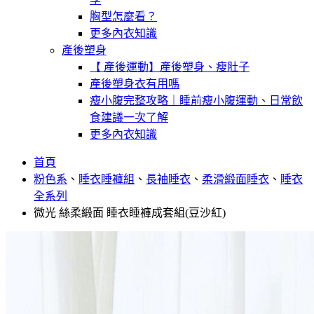
胸型怎麼看？
更多內衣知識
產後塑身
【 產後運動】產後塑身、瘦肚子
產後塑身衣有用嗎
瘦小腹完整攻略｜睡前瘦小腹運動、日常飲
食建議一次了解
更多內衣知識
首頁
粉色系
、
睡衣睡褲組
、
長袖睡衣
、
柔滑緞面睡衣
、
睡衣
全系列
微光 絲柔緞面 睡衣睡褲成套組(豆沙紅)