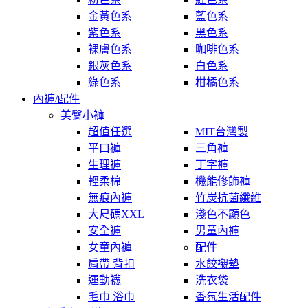
金黃色系
藍色系
紫色系
黑色系
裸膚色系
咖啡色系
銀灰色系
白色系
綠色系
柑橘色系
內褲/配件
美臀小褲
超值任選
MIT台灣製
平口褲
三角褲
生理褲
丁字褲
輕柔棉
機能修飾褲
無痕內褲
竹炭抗菌纖維
大尺碼XXL
淺色不顯色
安全褲
男童內褲
女童內褲
配件
肩帶 背扣
水餃襯墊
運動襪
洗衣袋
毛巾 浴巾
香氛生活配件