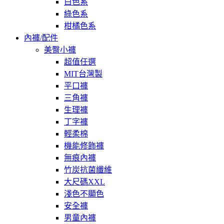
白色系
綠色系
柑橘色系
內褲/配件
美臀小褲
超值任選
MIT台灣製
平口褲
三角褲
生理褲
丁字褲
輕柔棉
機能修飾褲
無痕內褲
竹炭抗菌纖維
大尺碼XXL
淺色不顯色
安全褲
男童內褲