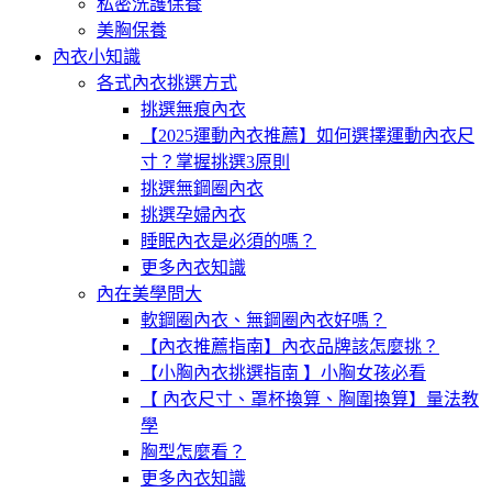
私密洗護保養
美胸保養
內衣小知識
各式內衣挑選方式
挑選無痕內衣
【2025運動內衣推薦】如何選擇運動內衣尺
寸？掌握挑選3原則
挑選無鋼圈內衣
挑選孕婦內衣
睡眠內衣是必須的嗎？
更多內衣知識
內在美學問大
軟鋼圈內衣、無鋼圈內衣好嗎？
【內衣推薦指南】內衣品牌該怎麼挑？
【小胸內衣挑選指南 】小胸女孩必看
【 內衣尺寸、罩杯換算、胸圍換算】量法教
學
胸型怎麼看？
更多內衣知識