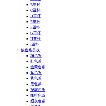
B罩杯
C罩杯
D罩杯
E罩杯
F罩杯
G罩杯
H罩杯
I罩杯
依色系尋找
粉色系
紅色系
金黃色系
藍色系
紫色系
黑色系
裸膚色系
咖啡色系
銀灰色系