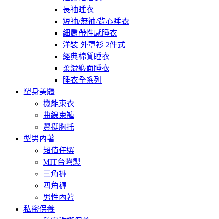
長袖睡衣
短袖/無袖/背心睡衣
細肩帶性感睡衣
洋裝 外罩衫 2件式
經典棉質睡衣
柔滑緞面睡衣
睡衣全系列
塑身美體
機能束衣
曲線束褲
豐挺胸托
型男內著
超值任選
MIT台灣製
三角褲
四角褲
男性內著
私密保養