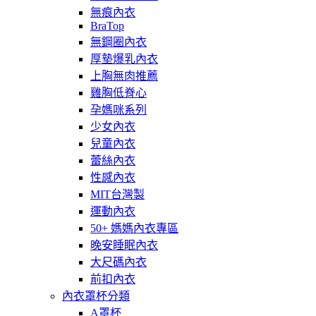
無痕內衣
BraTop
無鋼圈內衣
厚墊爆乳內衣
上胸無肉推薦
雞胸低脊心
孕媽咪系列
少女內衣
兒童內衣
蕾絲內衣
性感內衣
MIT台灣製
運動內衣
50+ 媽媽內衣專區
晚安睡眠內衣
大尺碼內衣
前扣內衣
內衣罩杯分類
A罩杯