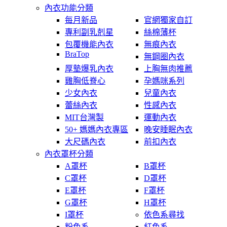
內衣功能分類
每月新品
官網獨家自訂
專利副乳剋星
絲棉薄杯
包覆機能內衣
無痕內衣
BraTop
無鋼圈內衣
厚墊爆乳內衣
上胸無肉推薦
雞胸低脊心
孕媽咪系列
少女內衣
兒童內衣
蕾絲內衣
性感內衣
MIT台灣製
運動內衣
50+ 媽媽內衣專區
晚安睡眠內衣
大尺碼內衣
前扣內衣
內衣罩杯分類
A罩杯
B罩杯
C罩杯
D罩杯
E罩杯
F罩杯
G罩杯
H罩杯
I罩杯
依色系尋找
粉色系
紅色系