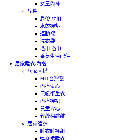
女童內褲
配件
肩帶 背扣
水餃襯墊
運動襪
洗衣袋
毛巾 浴巾
香氛生活配件
居家睡衣/內搭
居家內搭
MIT台灣製
內搭背心
保暖衛生衣
內搭襯裙
兒童背心
竹紗棉纖維
居家睡衣
睡衣睡褲組
連身裙睡衣