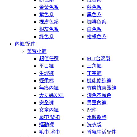
金黃色系
藍色系
紫色系
黑色系
裸膚色系
咖啡色系
銀灰色系
白色系
綠色系
柑橘色系
內褲/配件
美臀小褲
超值任選
MIT台灣製
平口褲
三角褲
生理褲
丁字褲
輕柔棉
機能修飾褲
無痕內褲
竹炭抗菌纖維
大尺碼XXL
淺色不顯色
安全褲
男童內褲
女童內褲
配件
肩帶 背扣
水餃襯墊
運動襪
洗衣袋
毛巾 浴巾
香氛生活配件