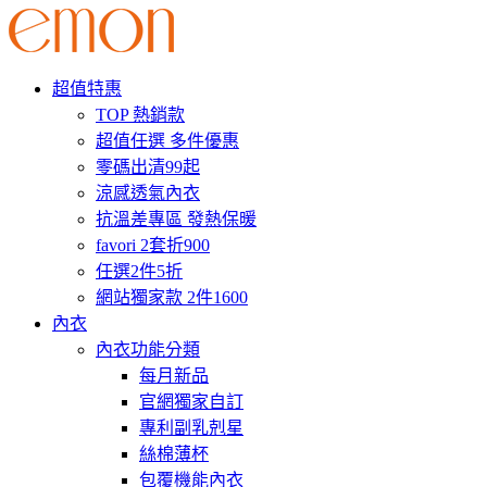
超值特惠
TOP 熱銷款
超值任選 多件優惠
零碼出清99起
涼感透氣內衣
抗溫差專區 發熱保暖
favori 2套折900
任選2件5折
網站獨家款 2件1600
內衣
內衣功能分類
每月新品
官網獨家自訂
專利副乳剋星
絲棉薄杯
包覆機能內衣