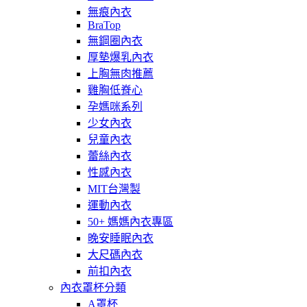
無痕內衣
BraTop
無鋼圈內衣
厚墊爆乳內衣
上胸無肉推薦
雞胸低脊心
孕媽咪系列
少女內衣
兒童內衣
蕾絲內衣
性感內衣
MIT台灣製
運動內衣
50+ 媽媽內衣專區
晚安睡眠內衣
大尺碼內衣
前扣內衣
內衣罩杯分類
A罩杯