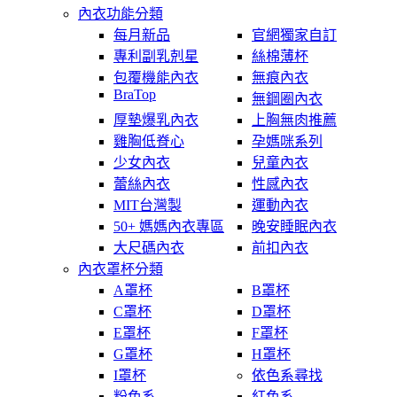
內衣功能分類
每月新品
官網獨家自訂
專利副乳剋星
絲棉薄杯
包覆機能內衣
無痕內衣
BraTop
無鋼圈內衣
厚墊爆乳內衣
上胸無肉推薦
雞胸低脊心
孕媽咪系列
少女內衣
兒童內衣
蕾絲內衣
性感內衣
MIT台灣製
運動內衣
50+ 媽媽內衣專區
晚安睡眠內衣
大尺碼內衣
前扣內衣
內衣罩杯分類
A罩杯
B罩杯
C罩杯
D罩杯
E罩杯
F罩杯
G罩杯
H罩杯
I罩杯
依色系尋找
粉色系
紅色系