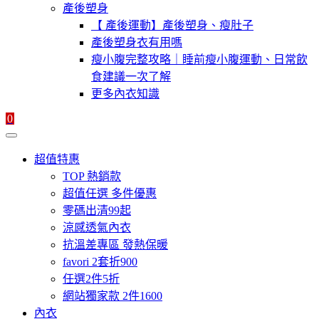
產後塑身
【 產後運動】產後塑身、瘦肚子
產後塑身衣有用嗎
瘦小腹完整攻略｜睡前瘦小腹運動、日常飲
食建議一次了解
更多內衣知識
0
超值特惠
TOP 熱銷款
超值任選 多件優惠
零碼出清99起
涼感透氣內衣
抗溫差專區 發熱保暖
favori 2套折900
任選2件5折
網站獨家款 2件1600
內衣