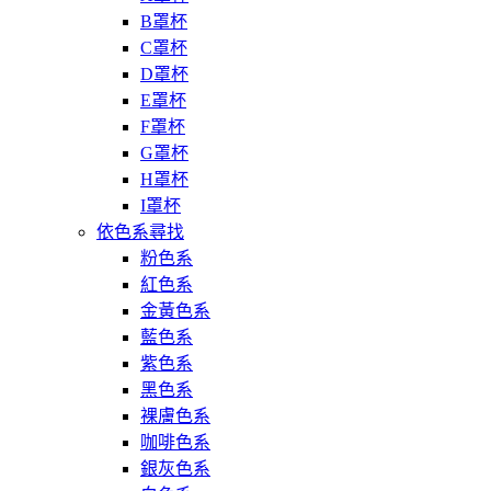
B罩杯
C罩杯
D罩杯
E罩杯
F罩杯
G罩杯
H罩杯
I罩杯
依色系尋找
粉色系
紅色系
金黃色系
藍色系
紫色系
黑色系
裸膚色系
咖啡色系
銀灰色系