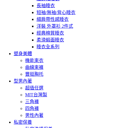
長袖睡衣
短袖/無袖/背心睡衣
細肩帶性感睡衣
洋裝 外罩衫 2件式
經典棉質睡衣
柔滑緞面睡衣
睡衣全系列
塑身美體
機能束衣
曲線束褲
豐挺胸托
型男內著
超值任選
MIT台灣製
三角褲
四角褲
男性內著
私密保養