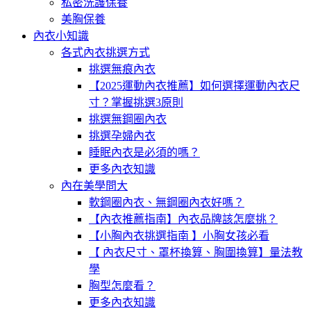
私密洗護保養
美胸保養
內衣小知識
各式內衣挑選方式
挑選無痕內衣
【2025運動內衣推薦】如何選擇運動內衣尺
寸？掌握挑選3原則
挑選無鋼圈內衣
挑選孕婦內衣
睡眠內衣是必須的嗎？
更多內衣知識
內在美學問大
軟鋼圈內衣、無鋼圈內衣好嗎？
【內衣推薦指南】內衣品牌該怎麼挑？
【小胸內衣挑選指南 】小胸女孩必看
【 內衣尺寸、罩杯換算、胸圍換算】量法教
學
胸型怎麼看？
更多內衣知識