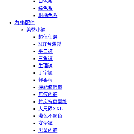
白色系
綠色系
柑橘色系
內褲/配件
美臀小褲
超值任選
MIT台灣製
平口褲
三角褲
生理褲
丁字褲
輕柔棉
機能修飾褲
無痕內褲
竹炭抗菌纖維
大尺碼XXL
淺色不顯色
安全褲
男童內褲