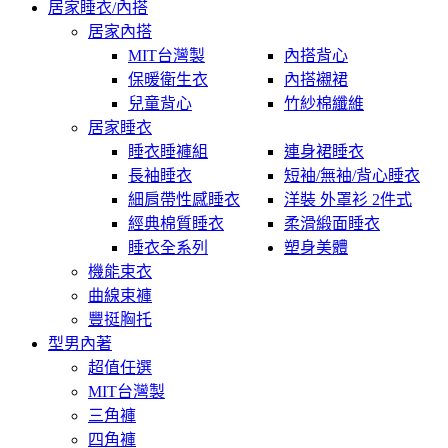
居家睡衣/內搭
居家內搭
MIT台灣製
內搭背心
保暖衛生衣
內搭襯裙
兒童背心
竹紗棉纖維
居家睡衣
睡衣睡褲組
連身裙睡衣
長袖睡衣
短袖/無袖/背心睡衣
細肩帶性感睡衣
洋裝 外罩衫 2件式
經典棉質睡衣
柔滑緞面睡衣
睡衣全系列
塑身美體
機能束衣
曲線束褲
豐挺胸托
型男內著
超值任選
MIT台灣製
三角褲
四角褲