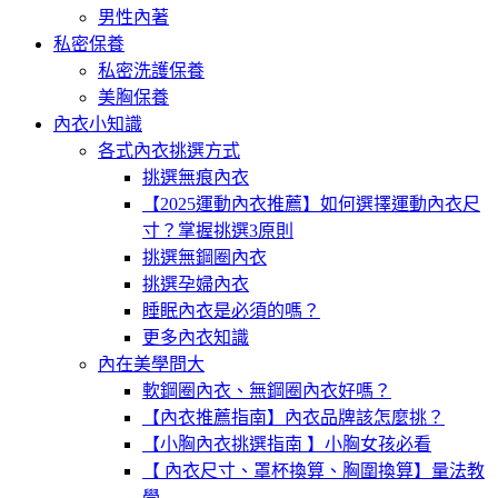
男性內著
私密保養
私密洗護保養
美胸保養
內衣小知識
各式內衣挑選方式
挑選無痕內衣
【2025運動內衣推薦】如何選擇運動內衣尺
寸？掌握挑選3原則
挑選無鋼圈內衣
挑選孕婦內衣
睡眠內衣是必須的嗎？
更多內衣知識
內在美學問大
軟鋼圈內衣、無鋼圈內衣好嗎？
【內衣推薦指南】內衣品牌該怎麼挑？
【小胸內衣挑選指南 】小胸女孩必看
【 內衣尺寸、罩杯換算、胸圍換算】量法教
學