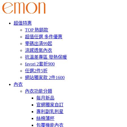
超值特惠
TOP 熱銷款
超值任選 多件優惠
零碼出清99起
涼感透氣內衣
抗溫差專區 發熱保暖
favori 2套折900
任選2件5折
網站獨家款 2件1600
內衣
內衣功能分類
每月新品
官網獨家自訂
專利副乳剋星
絲棉薄杯
包覆機能內衣