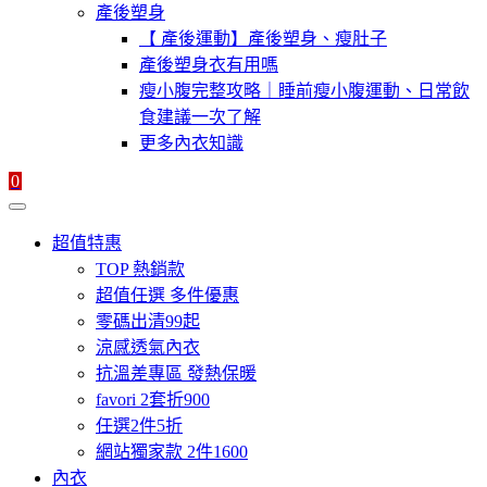
產後塑身
【 產後運動】產後塑身、瘦肚子
產後塑身衣有用嗎
瘦小腹完整攻略｜睡前瘦小腹運動、日常飲
食建議一次了解
更多內衣知識
0
超值特惠
TOP 熱銷款
超值任選 多件優惠
零碼出清99起
涼感透氣內衣
抗溫差專區 發熱保暖
favori 2套折900
任選2件5折
網站獨家款 2件1600
內衣