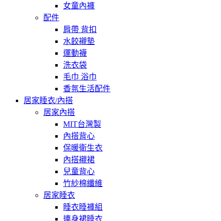
女童內褲
配件
肩帶 背扣
水餃襯墊
運動襪
洗衣袋
毛巾 浴巾
香氛生活配件
居家睡衣/內搭
居家內搭
MIT台灣製
內搭背心
保暖衛生衣
內搭襯裙
兒童背心
竹紗棉纖維
居家睡衣
睡衣睡褲組
連身裙睡衣