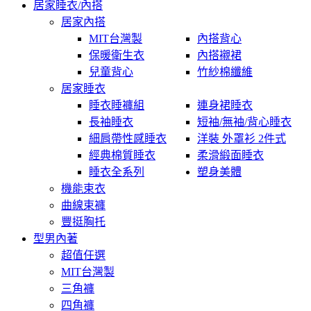
居家睡衣/內搭
居家內搭
MIT台灣製
內搭背心
保暖衛生衣
內搭襯裙
兒童背心
竹紗棉纖維
居家睡衣
睡衣睡褲組
連身裙睡衣
長袖睡衣
短袖/無袖/背心睡衣
細肩帶性感睡衣
洋裝 外罩衫 2件式
經典棉質睡衣
柔滑緞面睡衣
睡衣全系列
塑身美體
機能束衣
曲線束褲
豐挺胸托
型男內著
超值任選
MIT台灣製
三角褲
四角褲