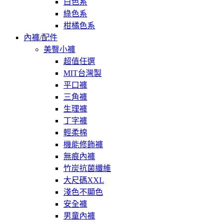
白色系
綠色系
柑橘色系
內褲/配件
美臀小褲
超值任選
MIT台灣製
平口褲
三角褲
生理褲
丁字褲
輕柔棉
機能修飾褲
無痕內褲
竹炭抗菌纖維
大尺碼XXL
淺色不顯色
安全褲
男童內褲