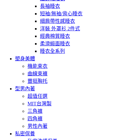
長袖睡衣
短袖/無袖/背心睡衣
細肩帶性感睡衣
洋裝 外罩衫 2件式
經典棉質睡衣
柔滑緞面睡衣
睡衣全系列
塑身美體
機能束衣
曲線束褲
豐挺胸托
型男內著
超值任選
MIT台灣製
三角褲
四角褲
男性內著
私密保養