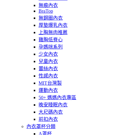
無痕內衣
BraTop
無鋼圈內衣
厚墊爆乳內衣
上胸無肉推薦
雞胸低脊心
孕媽咪系列
少女內衣
兒童內衣
蕾絲內衣
性感內衣
MIT台灣製
運動內衣
50+ 媽媽內衣專區
晚安睡眠內衣
大尺碼內衣
前扣內衣
內衣罩杯分類
A罩杯