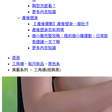
胸型怎麼看？
更多內衣知識
產後塑身
【 產後運動】產後塑身、瘦肚子
產後塑身衣有用嗎
瘦小腹完整攻略｜睡前瘦小腹運動、日常飲
食建議一次了解
更多內衣知識
首頁
三角褲
、
每月新品
、
黑色系
美藝系列 ‧ 三角褲(經典黑)