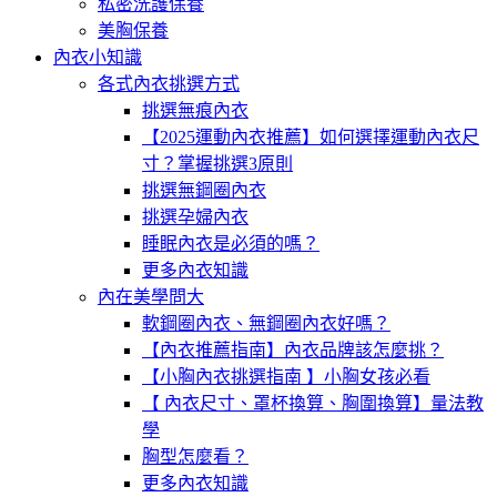
私密洗護保養
美胸保養
內衣小知識
各式內衣挑選方式
挑選無痕內衣
【2025運動內衣推薦】如何選擇運動內衣尺
寸？掌握挑選3原則
挑選無鋼圈內衣
挑選孕婦內衣
睡眠內衣是必須的嗎？
更多內衣知識
內在美學問大
軟鋼圈內衣、無鋼圈內衣好嗎？
【內衣推薦指南】內衣品牌該怎麼挑？
【小胸內衣挑選指南 】小胸女孩必看
【 內衣尺寸、罩杯換算、胸圍換算】量法教
學
胸型怎麼看？
更多內衣知識