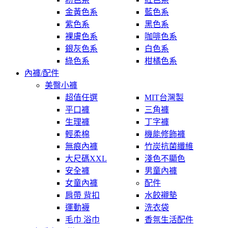
金黃色系
藍色系
紫色系
黑色系
裸膚色系
咖啡色系
銀灰色系
白色系
綠色系
柑橘色系
內褲/配件
美臀小褲
超值任選
MIT台灣製
平口褲
三角褲
生理褲
丁字褲
輕柔棉
機能修飾褲
無痕內褲
竹炭抗菌纖維
大尺碼XXL
淺色不顯色
安全褲
男童內褲
女童內褲
配件
肩帶 背扣
水餃襯墊
運動襪
洗衣袋
毛巾 浴巾
香氛生活配件