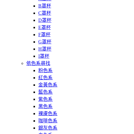
B罩杯
C罩杯
D罩杯
E罩杯
F罩杯
G罩杯
H罩杯
I罩杯
依色系尋找
粉色系
紅色系
金黃色系
藍色系
紫色系
黑色系
裸膚色系
咖啡色系
銀灰色系