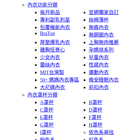
內衣功能分類
每月新品
官網獨家自訂
專利副乳剋星
絲棉薄杯
包覆機能內衣
無痕內衣
BraTop
無鋼圈內衣
厚墊爆乳內衣
上胸無肉推薦
雞胸低脊心
孕媽咪系列
少女內衣
兒童內衣
蕾絲內衣
性感內衣
MIT台灣製
運動內衣
50+ 媽媽內衣專區
晚安睡眠內衣
大尺碼內衣
前扣內衣
內衣罩杯分類
A罩杯
B罩杯
C罩杯
D罩杯
E罩杯
F罩杯
G罩杯
H罩杯
I罩杯
依色系尋找
粉色系
紅色系