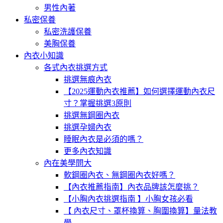
男性內著
私密保養
私密洗護保養
美胸保養
內衣小知識
各式內衣挑選方式
挑選無痕內衣
【2025運動內衣推薦】如何選擇運動內衣尺
寸？掌握挑選3原則
挑選無鋼圈內衣
挑選孕婦內衣
睡眠內衣是必須的嗎？
更多內衣知識
內在美學問大
軟鋼圈內衣、無鋼圈內衣好嗎？
【內衣推薦指南】內衣品牌該怎麼挑？
【小胸內衣挑選指南 】小胸女孩必看
【 內衣尺寸、罩杯換算、胸圍換算】量法教
學