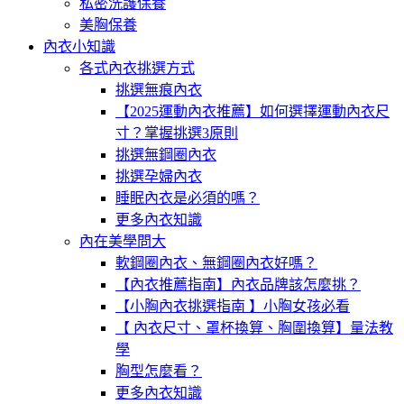
私密洗護保養
美胸保養
內衣小知識
各式內衣挑選方式
挑選無痕內衣
【2025運動內衣推薦】如何選擇運動內衣尺
寸？掌握挑選3原則
挑選無鋼圈內衣
挑選孕婦內衣
睡眠內衣是必須的嗎？
更多內衣知識
內在美學問大
軟鋼圈內衣、無鋼圈內衣好嗎？
【內衣推薦指南】內衣品牌該怎麼挑？
【小胸內衣挑選指南 】小胸女孩必看
【 內衣尺寸、罩杯換算、胸圍換算】量法教
學
胸型怎麼看？
更多內衣知識