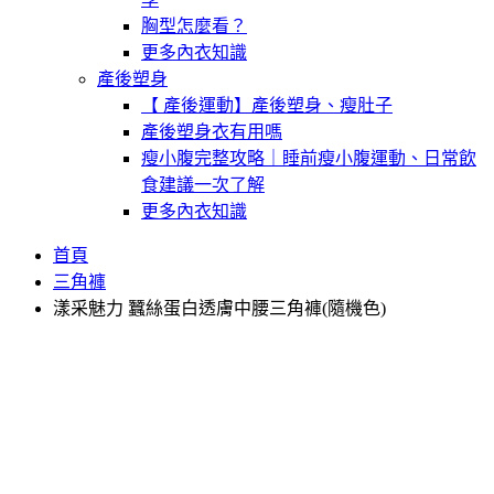
胸型怎麼看？
更多內衣知識
產後塑身
【 產後運動】產後塑身、瘦肚子
產後塑身衣有用嗎
瘦小腹完整攻略｜睡前瘦小腹運動、日常飲
食建議一次了解
更多內衣知識
首頁
三角褲
漾采魅力 蠶絲蛋白透膚中腰三角褲(隨機色)