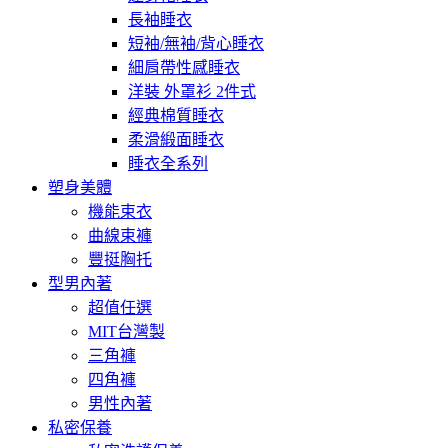
長袖睡衣
短袖/無袖/背心睡衣
細肩帶性感睡衣
洋裝 外罩衫 2件式
經典棉質睡衣
柔滑緞面睡衣
睡衣全系列
塑身美體
機能束衣
曲線束褲
豐挺胸托
型男內著
超值任選
MIT台灣製
三角褲
四角褲
男性內著
私密保養