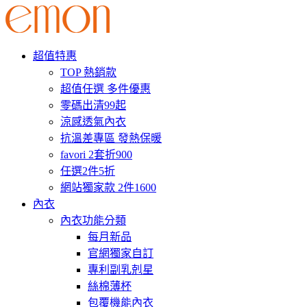
超值特惠
TOP 熱銷款
超值任選 多件優惠
零碼出清99起
涼感透氣內衣
抗溫差專區 發熱保暖
favori 2套折900
任選2件5折
網站獨家款 2件1600
內衣
內衣功能分類
每月新品
官網獨家自訂
專利副乳剋星
絲棉薄杯
包覆機能內衣