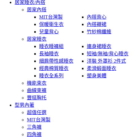
居家睡衣/內搭
居家內搭
MIT台灣製
內搭背心
保暖衛生衣
內搭襯裙
兒童背心
竹紗棉纖維
居家睡衣
睡衣睡褲組
連身裙睡衣
長袖睡衣
短袖/無袖/背心睡衣
細肩帶性感睡衣
洋裝 外罩衫 2件式
經典棉質睡衣
柔滑緞面睡衣
睡衣全系列
塑身美體
機能束衣
曲線束褲
豐挺胸托
型男內著
超值任選
MIT台灣製
三角褲
四角褲