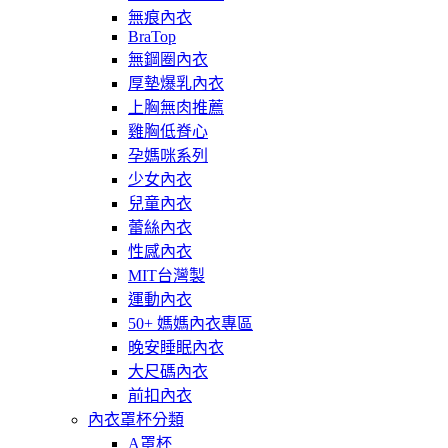
無痕內衣
BraTop
無鋼圈內衣
厚墊爆乳內衣
上胸無肉推薦
雞胸低脊心
孕媽咪系列
少女內衣
兒童內衣
蕾絲內衣
性感內衣
MIT台灣製
運動內衣
50+ 媽媽內衣專區
晚安睡眠內衣
大尺碼內衣
前扣內衣
內衣罩杯分類
A罩杯