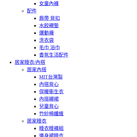
女童內褲
配件
肩帶 背扣
水餃襯墊
運動襪
洗衣袋
毛巾 浴巾
香氛生活配件
居家睡衣/內搭
居家內搭
MIT台灣製
內搭背心
保暖衛生衣
內搭襯裙
兒童背心
竹紗棉纖維
居家睡衣
睡衣睡褲組
連身裙睡衣