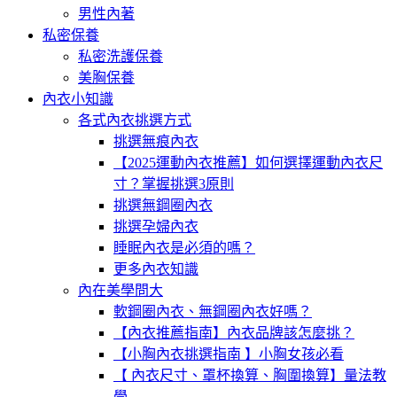
男性內著
私密保養
私密洗護保養
美胸保養
內衣小知識
各式內衣挑選方式
挑選無痕內衣
【2025運動內衣推薦】如何選擇運動內衣尺
寸？掌握挑選3原則
挑選無鋼圈內衣
挑選孕婦內衣
睡眠內衣是必須的嗎？
更多內衣知識
內在美學問大
軟鋼圈內衣、無鋼圈內衣好嗎？
【內衣推薦指南】內衣品牌該怎麼挑？
【小胸內衣挑選指南 】小胸女孩必看
【 內衣尺寸、罩杯換算、胸圍換算】量法教
學