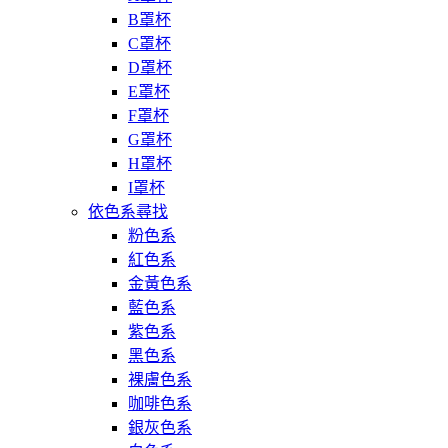
B罩杯
C罩杯
D罩杯
E罩杯
F罩杯
G罩杯
H罩杯
I罩杯
依色系尋找
粉色系
紅色系
金黃色系
藍色系
紫色系
黑色系
裸膚色系
咖啡色系
銀灰色系