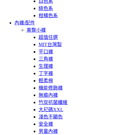
白色系
綠色系
柑橘色系
內褲/配件
美臀小褲
超值任選
MIT台灣製
平口褲
三角褲
生理褲
丁字褲
輕柔棉
機能修飾褲
無痕內褲
竹炭抗菌纖維
大尺碼XXL
淺色不顯色
安全褲
男童內褲