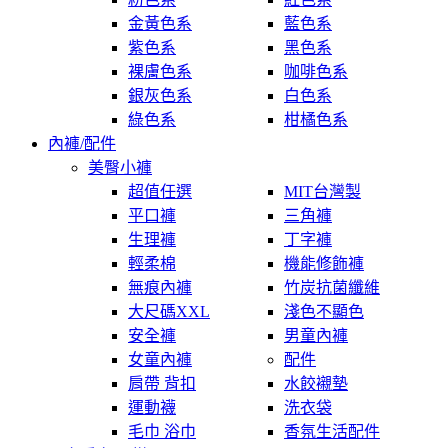
金黃色系
藍色系
紫色系
黑色系
裸膚色系
咖啡色系
銀灰色系
白色系
綠色系
柑橘色系
內褲/配件
美臀小褲
超值任選
MIT台灣製
平口褲
三角褲
生理褲
丁字褲
輕柔棉
機能修飾褲
無痕內褲
竹炭抗菌纖維
大尺碼XXL
淺色不顯色
安全褲
男童內褲
女童內褲
配件
肩帶 背扣
水餃襯墊
運動襪
洗衣袋
毛巾 浴巾
香氛生活配件