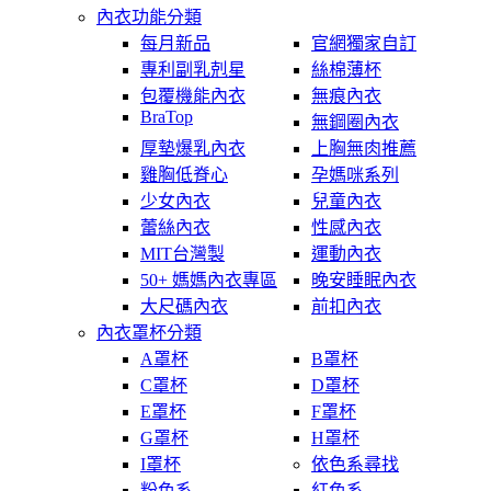
內衣功能分類
每月新品
官網獨家自訂
專利副乳剋星
絲棉薄杯
包覆機能內衣
無痕內衣
BraTop
無鋼圈內衣
厚墊爆乳內衣
上胸無肉推薦
雞胸低脊心
孕媽咪系列
少女內衣
兒童內衣
蕾絲內衣
性感內衣
MIT台灣製
運動內衣
50+ 媽媽內衣專區
晚安睡眠內衣
大尺碼內衣
前扣內衣
內衣罩杯分類
A罩杯
B罩杯
C罩杯
D罩杯
E罩杯
F罩杯
G罩杯
H罩杯
I罩杯
依色系尋找
粉色系
紅色系