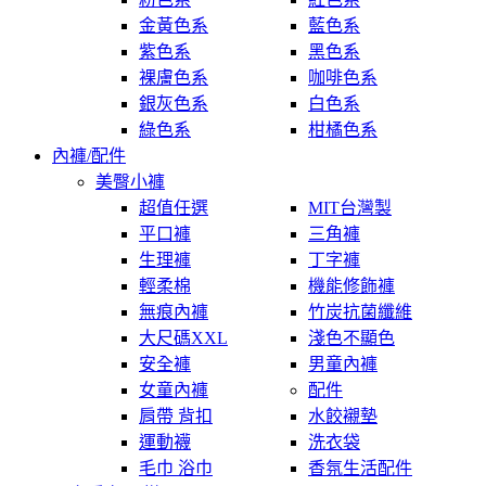
金黃色系
藍色系
紫色系
黑色系
裸膚色系
咖啡色系
銀灰色系
白色系
綠色系
柑橘色系
內褲/配件
美臀小褲
超值任選
MIT台灣製
平口褲
三角褲
生理褲
丁字褲
輕柔棉
機能修飾褲
無痕內褲
竹炭抗菌纖維
大尺碼XXL
淺色不顯色
安全褲
男童內褲
女童內褲
配件
肩帶 背扣
水餃襯墊
運動襪
洗衣袋
毛巾 浴巾
香氛生活配件