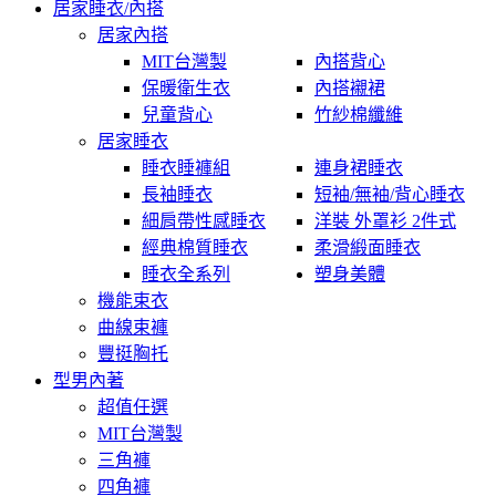
居家睡衣/內搭
居家內搭
MIT台灣製
內搭背心
保暖衛生衣
內搭襯裙
兒童背心
竹紗棉纖維
居家睡衣
睡衣睡褲組
連身裙睡衣
長袖睡衣
短袖/無袖/背心睡衣
細肩帶性感睡衣
洋裝 外罩衫 2件式
經典棉質睡衣
柔滑緞面睡衣
睡衣全系列
塑身美體
機能束衣
曲線束褲
豐挺胸托
型男內著
超值任選
MIT台灣製
三角褲
四角褲