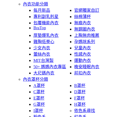
內衣功能分類
每月新品
官網獨家自訂
專利副乳剋星
絲棉薄杯
包覆機能內衣
無痕內衣
BraTop
無鋼圈內衣
厚墊爆乳內衣
上胸無肉推薦
雞胸低脊心
孕媽咪系列
少女內衣
兒童內衣
蕾絲內衣
性感內衣
MIT台灣製
運動內衣
50+ 媽媽內衣專區
晚安睡眠內衣
大尺碼內衣
前扣內衣
內衣罩杯分類
A罩杯
B罩杯
C罩杯
D罩杯
E罩杯
F罩杯
G罩杯
H罩杯
I罩杯
依色系尋找
粉色系
紅色系