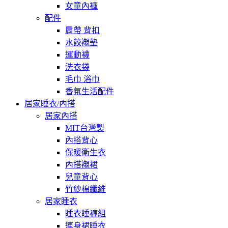
女童內褲
配件
肩帶 背扣
水餃襯墊
運動襪
洗衣袋
毛巾 浴巾
香氛生活配件
居家睡衣/內搭
居家內搭
MIT台灣製
內搭背心
保暖衛生衣
內搭襯裙
兒童背心
竹紗棉纖維
居家睡衣
睡衣睡褲組
連身裙睡衣