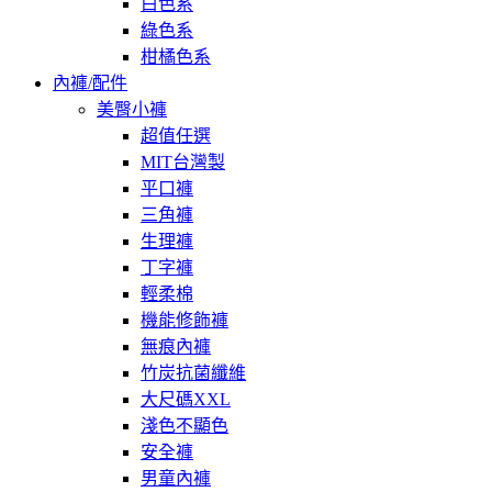
白色系
綠色系
柑橘色系
內褲/配件
美臀小褲
超值任選
MIT台灣製
平口褲
三角褲
生理褲
丁字褲
輕柔棉
機能修飾褲
無痕內褲
竹炭抗菌纖維
大尺碼XXL
淺色不顯色
安全褲
男童內褲