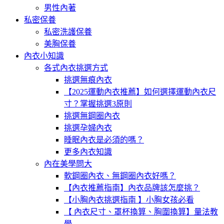
男性內著
私密保養
私密洗護保養
美胸保養
內衣小知識
各式內衣挑選方式
挑選無痕內衣
【2025運動內衣推薦】如何選擇運動內衣尺
寸？掌握挑選3原則
挑選無鋼圈內衣
挑選孕婦內衣
睡眠內衣是必須的嗎？
更多內衣知識
內在美學問大
軟鋼圈內衣、無鋼圈內衣好嗎？
【內衣推薦指南】內衣品牌該怎麼挑？
【小胸內衣挑選指南 】小胸女孩必看
【 內衣尺寸、罩杯換算、胸圍換算】量法教
學