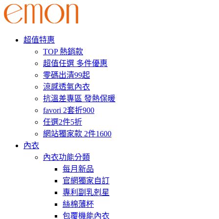
超值特惠
TOP 熱銷款
超值任選 多件優惠
零碼出清99起
涼感透氣內衣
抗溫差專區 發熱保暖
favori 2套折900
任選2件5折
網站獨家款 2件1600
內衣
內衣功能分類
每月新品
官網獨家自訂
專利副乳剋星
絲棉薄杯
包覆機能內衣