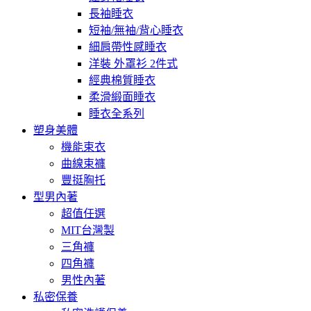
長袖睡衣
短袖/無袖/背心睡衣
細肩帶性感睡衣
洋裝 外罩衫 2件式
經典棉質睡衣
柔滑緞面睡衣
睡衣全系列
塑身美體
機能束衣
曲線束褲
豐挺胸托
型男內著
超值任選
MIT台灣製
三角褲
四角褲
男性內著
私密保養