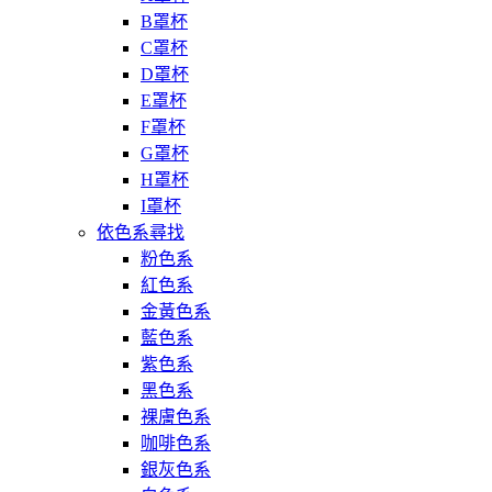
B罩杯
C罩杯
D罩杯
E罩杯
F罩杯
G罩杯
H罩杯
I罩杯
依色系尋找
粉色系
紅色系
金黃色系
藍色系
紫色系
黑色系
裸膚色系
咖啡色系
銀灰色系