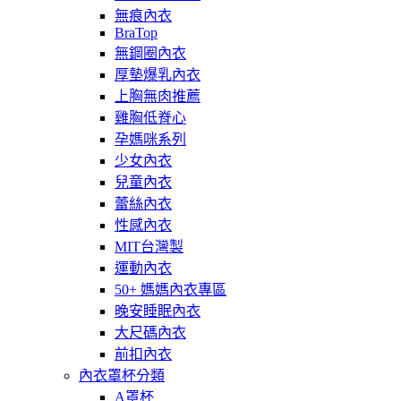
無痕內衣
BraTop
無鋼圈內衣
厚墊爆乳內衣
上胸無肉推薦
雞胸低脊心
孕媽咪系列
少女內衣
兒童內衣
蕾絲內衣
性感內衣
MIT台灣製
運動內衣
50+ 媽媽內衣專區
晚安睡眠內衣
大尺碼內衣
前扣內衣
內衣罩杯分類
A罩杯