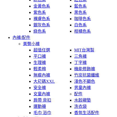
金黃色系
藍色系
紫色系
黑色系
裸膚色系
咖啡色系
銀灰色系
白色系
綠色系
柑橘色系
內褲/配件
美臀小褲
超值任選
MIT台灣製
平口褲
三角褲
生理褲
丁字褲
輕柔棉
機能修飾褲
無痕內褲
竹炭抗菌纖維
大尺碼XXL
淺色不顯色
安全褲
男童內褲
女童內褲
配件
肩帶 背扣
水餃襯墊
運動襪
洗衣袋
毛巾 浴巾
香氛生活配件