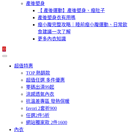
產後塑身
【 產後運動】產後塑身、瘦肚子
產後塑身衣有用嗎
瘦小腹完整攻略｜睡前瘦小腹運動、日常飲
食建議一次了解
更多內衣知識
0
超值特惠
TOP 熱銷款
超值任選 多件優惠
零碼出清99起
涼感透氣內衣
抗溫差專區 發熱保暖
favori 2套折900
任選2件5折
網站獨家款 2件1600
內衣