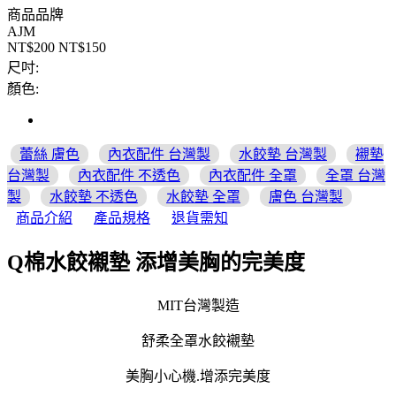
商品品牌
AJM
NT$200
NT$150
尺吋:
顏色:
蕾絲 膚色
內衣配件 台灣製
水餃墊 台灣製
襯墊
台灣製
內衣配件 不透色
內衣配件 全罩
全罩 台灣
製
水餃墊 不透色
水餃墊 全罩
膚色 台灣製
商品介紹
產品規格
退貨需知
Q棉水餃襯墊 添增美胸的完美度
MIT台灣製造
舒柔全罩水餃襯墊
美胸小心機.
增添完美度