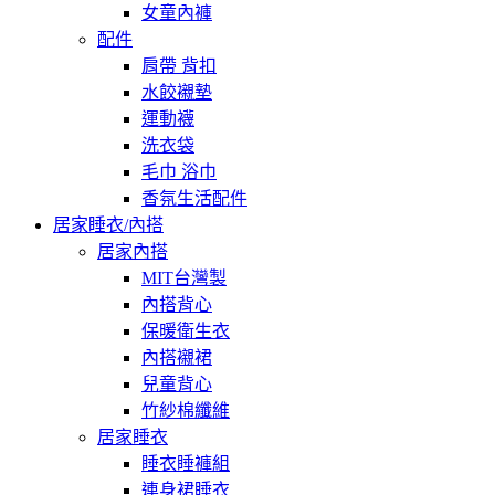
女童內褲
配件
肩帶 背扣
水餃襯墊
運動襪
洗衣袋
毛巾 浴巾
香氛生活配件
居家睡衣/內搭
居家內搭
MIT台灣製
內搭背心
保暖衛生衣
內搭襯裙
兒童背心
竹紗棉纖維
居家睡衣
睡衣睡褲組
連身裙睡衣