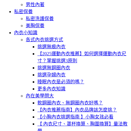
男性內著
私密保養
私密洗護保養
美胸保養
內衣小知識
各式內衣挑選方式
挑選無痕內衣
【2025運動內衣推薦】如何選擇運動內衣尺
寸？掌握挑選3原則
挑選無鋼圈內衣
挑選孕婦內衣
睡眠內衣是必須的嗎？
更多內衣知識
內在美學問大
軟鋼圈內衣、無鋼圈內衣好嗎？
【內衣推薦指南】內衣品牌該怎麼挑？
【小胸內衣挑選指南 】小胸女孩必看
【 內衣尺寸、罩杯換算、胸圍換算】量法教
學