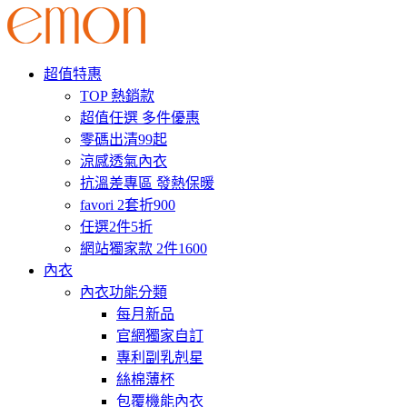
超值特惠
TOP 熱銷款
超值任選 多件優惠
零碼出清99起
涼感透氣內衣
抗溫差專區 發熱保暖
favori 2套折900
任選2件5折
網站獨家款 2件1600
內衣
內衣功能分類
每月新品
官網獨家自訂
專利副乳剋星
絲棉薄杯
包覆機能內衣