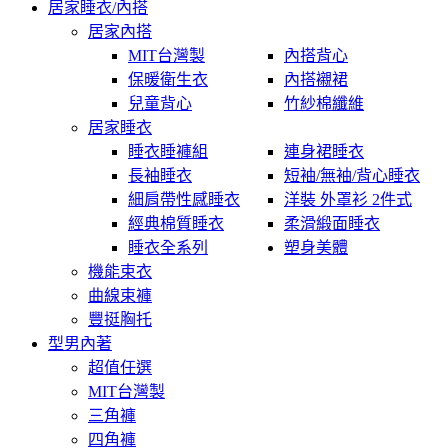
居家睡衣/內搭
居家內搭
MIT台灣製
內搭背心
保暖衛生衣
內搭襯裙
兒童背心
竹紗棉纖維
居家睡衣
睡衣睡褲組
連身裙睡衣
長袖睡衣
短袖/無袖/背心睡衣
細肩帶性感睡衣
洋裝 外罩衫 2件式
經典棉質睡衣
柔滑緞面睡衣
睡衣全系列
塑身美體
機能束衣
曲線束褲
豐挺胸托
型男內著
超值任選
MIT台灣製
三角褲
四角褲