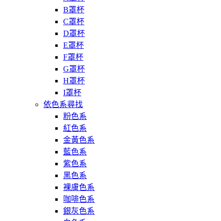
B罩杯
C罩杯
D罩杯
E罩杯
F罩杯
G罩杯
H罩杯
I罩杯
依色系尋找
粉色系
紅色系
金黃色系
藍色系
紫色系
黑色系
裸膚色系
咖啡色系
銀灰色系