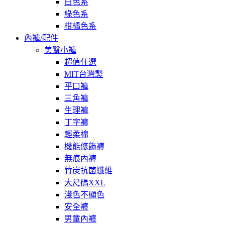
白色系
綠色系
柑橘色系
內褲/配件
美臀小褲
超值任選
MIT台灣製
平口褲
三角褲
生理褲
丁字褲
輕柔棉
機能修飾褲
無痕內褲
竹炭抗菌纖維
大尺碼XXL
淺色不顯色
安全褲
男童內褲