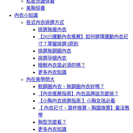
私密洗護保養
美胸保養
內衣小知識
各式內衣挑選方式
挑選無痕內衣
【2025運動內衣推薦】如何選擇運動內衣尺
寸？掌握挑選3原則
挑選無鋼圈內衣
挑選孕婦內衣
睡眠內衣是必須的嗎？
更多內衣知識
內在美學問大
軟鋼圈內衣、無鋼圈內衣好嗎？
【內衣推薦指南】內衣品牌該怎麼挑？
【小胸內衣挑選指南 】小胸女孩必看
【 內衣尺寸、罩杯換算、胸圍換算】量法教
學
胸型怎麼看？
更多內衣知識