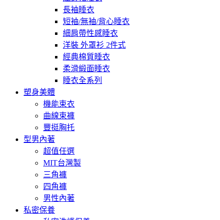
長袖睡衣
短袖/無袖/背心睡衣
細肩帶性感睡衣
洋裝 外罩衫 2件式
經典棉質睡衣
柔滑緞面睡衣
睡衣全系列
塑身美體
機能束衣
曲線束褲
豐挺胸托
型男內著
超值任選
MIT台灣製
三角褲
四角褲
男性內著
私密保養