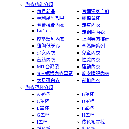
內衣功能分類
每月新品
官網獨家自訂
專利副乳剋星
絲棉薄杯
包覆機能內衣
無痕內衣
BraTop
無鋼圈內衣
厚墊爆乳內衣
上胸無肉推薦
雞胸低脊心
孕媽咪系列
少女內衣
兒童內衣
蕾絲內衣
性感內衣
MIT台灣製
運動內衣
50+ 媽媽內衣專區
晚安睡眠內衣
大尺碼內衣
前扣內衣
內衣罩杯分類
A罩杯
B罩杯
C罩杯
D罩杯
E罩杯
F罩杯
G罩杯
H罩杯
I罩杯
依色系尋找
粉色系
紅色系