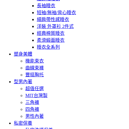
長袖睡衣
短袖/無袖/背心睡衣
細肩帶性感睡衣
洋裝 外罩衫 2件式
經典棉質睡衣
柔滑緞面睡衣
睡衣全系列
塑身美體
機能束衣
曲線束褲
豐挺胸托
型男內著
超值任選
MIT台灣製
三角褲
四角褲
男性內著
私密保養