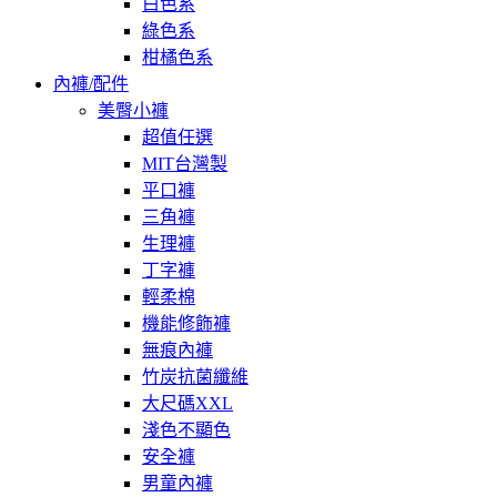
白色系
綠色系
柑橘色系
內褲/配件
美臀小褲
超值任選
MIT台灣製
平口褲
三角褲
生理褲
丁字褲
輕柔棉
機能修飾褲
無痕內褲
竹炭抗菌纖維
大尺碼XXL
淺色不顯色
安全褲
男童內褲