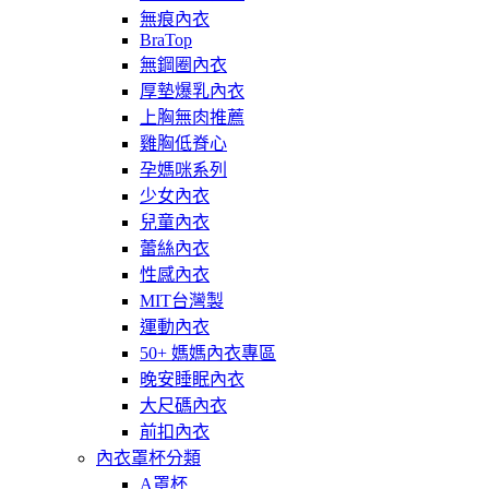
無痕內衣
BraTop
無鋼圈內衣
厚墊爆乳內衣
上胸無肉推薦
雞胸低脊心
孕媽咪系列
少女內衣
兒童內衣
蕾絲內衣
性感內衣
MIT台灣製
運動內衣
50+ 媽媽內衣專區
晚安睡眠內衣
大尺碼內衣
前扣內衣
內衣罩杯分類
A罩杯