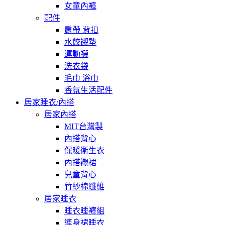
女童內褲
配件
肩帶 背扣
水餃襯墊
運動襪
洗衣袋
毛巾 浴巾
香氛生活配件
居家睡衣/內搭
居家內搭
MIT台灣製
內搭背心
保暖衛生衣
內搭襯裙
兒童背心
竹紗棉纖維
居家睡衣
睡衣睡褲組
連身裙睡衣