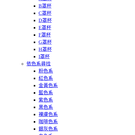
B罩杯
C罩杯
D罩杯
E罩杯
F罩杯
G罩杯
H罩杯
I罩杯
依色系尋找
粉色系
紅色系
金黃色系
藍色系
紫色系
黑色系
裸膚色系
咖啡色系
銀灰色系