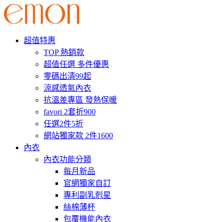
超值特惠
TOP 熱銷款
超值任選 多件優惠
零碼出清99起
涼感透氣內衣
抗溫差專區 發熱保暖
favori 2套折900
任選2件5折
網站獨家款 2件1600
內衣
內衣功能分類
每月新品
官網獨家自訂
專利副乳剋星
絲棉薄杯
包覆機能內衣