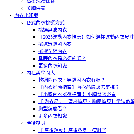
私密洗護保養
美胸保養
內衣小知識
各式內衣挑選方式
挑選無痕內衣
【2025運動內衣推薦】如何選擇運動內衣尺
挑選無鋼圈內衣
挑選孕婦內衣
睡眠內衣是必須的嗎？
更多內衣知識
內在美學問大
軟鋼圈內衣、無鋼圈內衣好嗎？
【內衣推薦指南】內衣品牌該怎麼挑？
【小胸內衣挑選指南 】小胸女孩必看
【 內衣尺寸、罩杯換算、胸圍換算】量法教
胸型怎麼看？
更多內衣知識
產後塑身
【 產後運動】產後塑身、瘦肚子