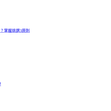
寸？掌握挑選3原則
學