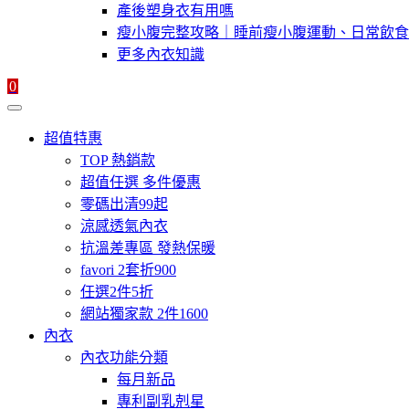
產後塑身衣有用嗎
瘦小腹完整攻略｜睡前瘦小腹運動、日常飲食
更多內衣知識
0
超值特惠
TOP 熱銷款
超值任選 多件優惠
零碼出清99起
涼感透氣內衣
抗溫差專區 發熱保暖
favori 2套折900
任選2件5折
網站獨家款 2件1600
內衣
內衣功能分類
每月新品
專利副乳剋星