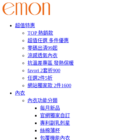
超值特惠
TOP 熱銷款
超值任選 多件優惠
零碼出清99起
涼感透氣內衣
抗溫差專區 發熱保暖
favori 2套折900
任選2件5折
網站獨家款 2件1600
內衣
內衣功能分類
每月新品
官網獨家自訂
專利副乳剋星
絲棉薄杯
包覆機能內衣