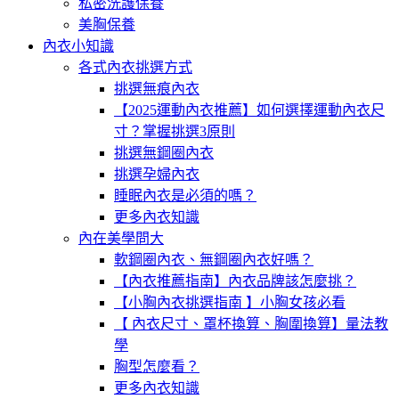
私密洗護保養
美胸保養
內衣小知識
各式內衣挑選方式
挑選無痕內衣
【2025運動內衣推薦】如何選擇運動內衣尺
寸？掌握挑選3原則
挑選無鋼圈內衣
挑選孕婦內衣
睡眠內衣是必須的嗎？
更多內衣知識
內在美學問大
軟鋼圈內衣、無鋼圈內衣好嗎？
【內衣推薦指南】內衣品牌該怎麼挑？
【小胸內衣挑選指南 】小胸女孩必看
【 內衣尺寸、罩杯換算、胸圍換算】量法教
學
胸型怎麼看？
更多內衣知識