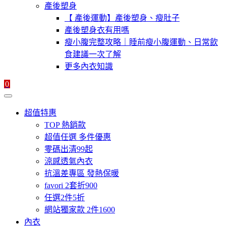
產後塑身
【 產後運動】產後塑身、瘦肚子
產後塑身衣有用嗎
瘦小腹完整攻略｜睡前瘦小腹運動、日常飲
食建議一次了解
更多內衣知識
0
超值特惠
TOP 熱銷款
超值任選 多件優惠
零碼出清99起
涼感透氣內衣
抗溫差專區 發熱保暖
favori 2套折900
任選2件5折
網站獨家款 2件1600
內衣