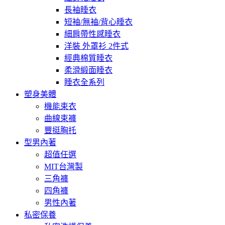
長袖睡衣
短袖/無袖/背心睡衣
細肩帶性感睡衣
洋裝 外罩衫 2件式
經典棉質睡衣
柔滑緞面睡衣
睡衣全系列
塑身美體
機能束衣
曲線束褲
豐挺胸托
型男內著
超值任選
MIT台灣製
三角褲
四角褲
男性內著
私密保養