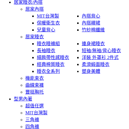
居家睡衣/內搭
居家內搭
MIT台灣製
內搭背心
保暖衛生衣
內搭襯裙
兒童背心
竹紗棉纖維
居家睡衣
睡衣睡褲組
連身裙睡衣
長袖睡衣
短袖/無袖/背心睡衣
細肩帶性感睡衣
洋裝 外罩衫 2件式
經典棉質睡衣
柔滑緞面睡衣
睡衣全系列
塑身美體
機能束衣
曲線束褲
豐挺胸托
型男內著
超值任選
MIT台灣製
三角褲
四角褲