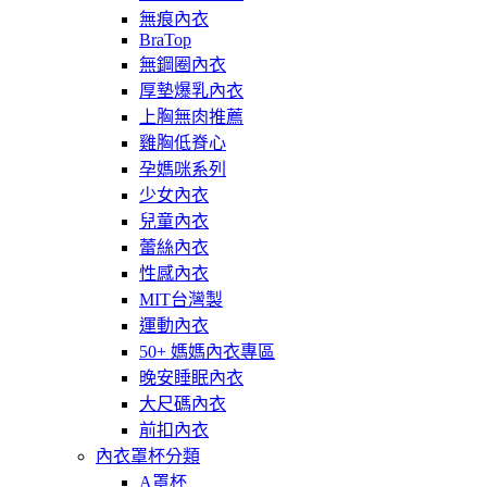
無痕內衣
BraTop
無鋼圈內衣
厚墊爆乳內衣
上胸無肉推薦
雞胸低脊心
孕媽咪系列
少女內衣
兒童內衣
蕾絲內衣
性感內衣
MIT台灣製
運動內衣
50+ 媽媽內衣專區
晚安睡眠內衣
大尺碼內衣
前扣內衣
內衣罩杯分類
A罩杯