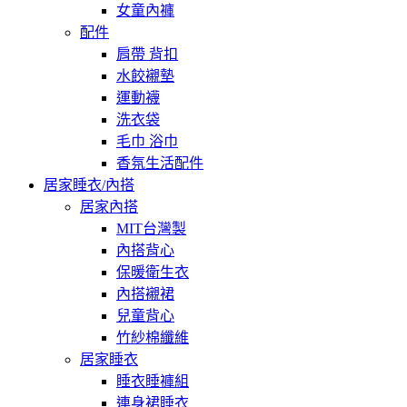
女童內褲
配件
肩帶 背扣
水餃襯墊
運動襪
洗衣袋
毛巾 浴巾
香氛生活配件
居家睡衣/內搭
居家內搭
MIT台灣製
內搭背心
保暖衛生衣
內搭襯裙
兒童背心
竹紗棉纖維
居家睡衣
睡衣睡褲組
連身裙睡衣