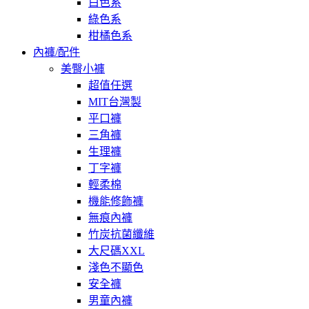
白色系
綠色系
柑橘色系
內褲/配件
美臀小褲
超值任選
MIT台灣製
平口褲
三角褲
生理褲
丁字褲
輕柔棉
機能修飾褲
無痕內褲
竹炭抗菌纖維
大尺碼XXL
淺色不顯色
安全褲
男童內褲