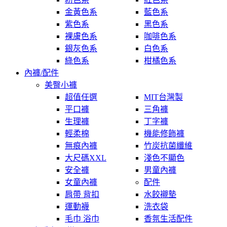
金黃色系
藍色系
紫色系
黑色系
裸膚色系
咖啡色系
銀灰色系
白色系
綠色系
柑橘色系
內褲/配件
美臀小褲
超值任選
MIT台灣製
平口褲
三角褲
生理褲
丁字褲
輕柔棉
機能修飾褲
無痕內褲
竹炭抗菌纖維
大尺碼XXL
淺色不顯色
安全褲
男童內褲
女童內褲
配件
肩帶 背扣
水餃襯墊
運動襪
洗衣袋
毛巾 浴巾
香氛生活配件