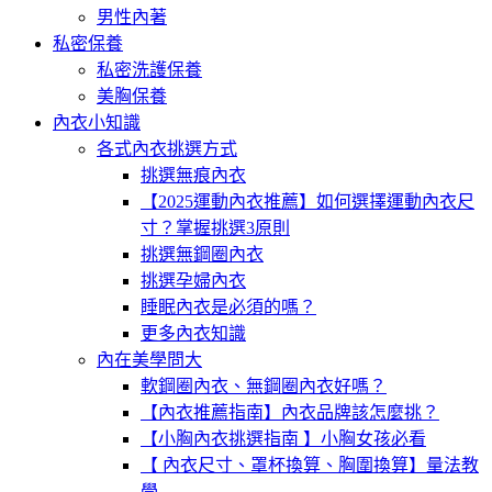
男性內著
私密保養
私密洗護保養
美胸保養
內衣小知識
各式內衣挑選方式
挑選無痕內衣
【2025運動內衣推薦】如何選擇運動內衣尺
寸？掌握挑選3原則
挑選無鋼圈內衣
挑選孕婦內衣
睡眠內衣是必須的嗎？
更多內衣知識
內在美學問大
軟鋼圈內衣、無鋼圈內衣好嗎？
【內衣推薦指南】內衣品牌該怎麼挑？
【小胸內衣挑選指南 】小胸女孩必看
【 內衣尺寸、罩杯換算、胸圍換算】量法教
學