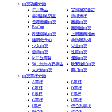
內衣功能分類
每月新品
官網獨家自訂
專利副乳剋星
絲棉薄杯
包覆機能內衣
無痕內衣
BraTop
無鋼圈內衣
厚墊爆乳內衣
上胸無肉推薦
雞胸低脊心
孕媽咪系列
少女內衣
兒童內衣
蕾絲內衣
性感內衣
MIT台灣製
運動內衣
50+ 媽媽內衣專區
晚安睡眠內衣
大尺碼內衣
前扣內衣
內衣罩杯分類
A罩杯
B罩杯
C罩杯
D罩杯
E罩杯
F罩杯
G罩杯
H罩杯
I罩杯
依色系尋找
粉色系
紅色系