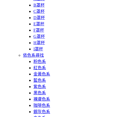
B罩杯
C罩杯
D罩杯
E罩杯
F罩杯
G罩杯
H罩杯
I罩杯
依色系尋找
粉色系
紅色系
金黃色系
藍色系
紫色系
黑色系
裸膚色系
咖啡色系
銀灰色系