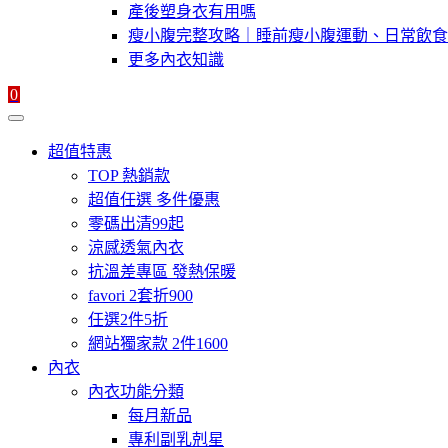
產後塑身衣有用嗎
瘦小腹完整攻略｜睡前瘦小腹運動、日常飲食
更多內衣知識
0
超值特惠
TOP 熱銷款
超值任選 多件優惠
零碼出清99起
涼感透氣內衣
抗溫差專區 發熱保暖
favori 2套折900
任選2件5折
網站獨家款 2件1600
內衣
內衣功能分類
每月新品
專利副乳剋星