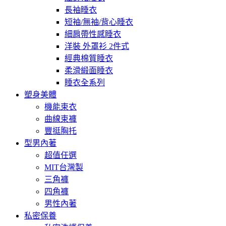
長袖睡衣
短袖/無袖/背心睡衣
細肩帶性感睡衣
洋裝 外罩衫 2件式
經典棉質睡衣
柔滑緞面睡衣
睡衣全系列
塑身美體
機能束衣
曲線束褲
豐挺胸托
型男內著
超值任選
MIT台灣製
三角褲
四角褲
男性內著
私密保養