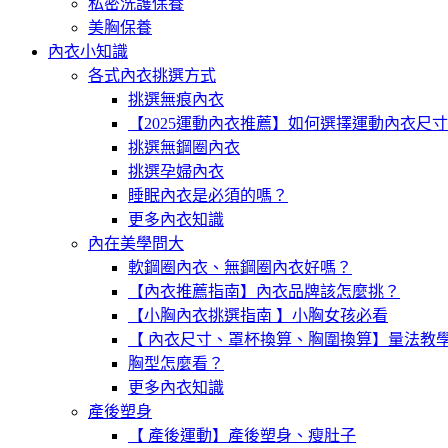
私密洗護保養
美胸保養
內衣小知識
各式內衣挑選方式
挑選無痕內衣
【2025運動內衣推薦】如何選擇運動內衣尺
挑選無鋼圈內衣
挑選孕婦內衣
睡眠內衣是必須的嗎？
更多內衣知識
內在美學問大
軟鋼圈內衣、無鋼圈內衣好嗎？
【內衣推薦指南】內衣品牌該怎麼挑？
【小胸內衣挑選指南 】小胸女孩必看
【 內衣尺寸、罩杯換算、胸圍換算】量法教
胸型怎麼看？
更多內衣知識
產後塑身
【 產後運動】產後塑身、瘦肚子