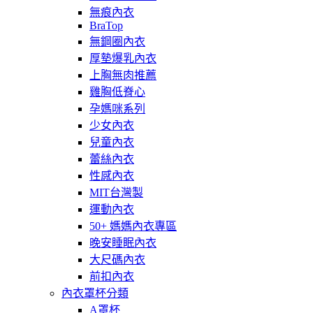
無痕內衣
BraTop
無鋼圈內衣
厚墊爆乳內衣
上胸無肉推薦
雞胸低脊心
孕媽咪系列
少女內衣
兒童內衣
蕾絲內衣
性感內衣
MIT台灣製
運動內衣
50+ 媽媽內衣專區
晚安睡眠內衣
大尺碼內衣
前扣內衣
內衣罩杯分類
A罩杯