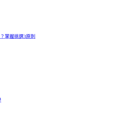
寸？掌握挑選3原則
學