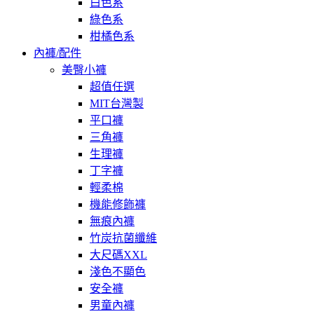
白色系
綠色系
柑橘色系
內褲/配件
美臀小褲
超值任選
MIT台灣製
平口褲
三角褲
生理褲
丁字褲
輕柔棉
機能修飾褲
無痕內褲
竹炭抗菌纖維
大尺碼XXL
淺色不顯色
安全褲
男童內褲