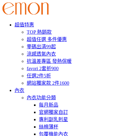
超值特惠
TOP 熱銷款
超值任選 多件優惠
零碼出清99起
涼感透氣內衣
抗溫差專區 發熱保暖
favori 2套折900
任選2件5折
網站獨家款 2件1600
內衣
內衣功能分類
每月新品
官網獨家自訂
專利副乳剋星
絲棉薄杯
包覆機能內衣