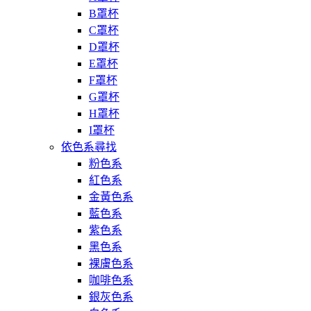
B罩杯
C罩杯
D罩杯
E罩杯
F罩杯
G罩杯
H罩杯
I罩杯
依色系尋找
粉色系
紅色系
金黃色系
藍色系
紫色系
黑色系
裸膚色系
咖啡色系
銀灰色系