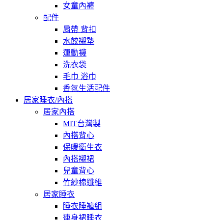
女童內褲
配件
肩帶 背扣
水餃襯墊
運動襪
洗衣袋
毛巾 浴巾
香氛生活配件
居家睡衣/內搭
居家內搭
MIT台灣製
內搭背心
保暖衛生衣
內搭襯裙
兒童背心
竹紗棉纖維
居家睡衣
睡衣睡褲組
連身裙睡衣