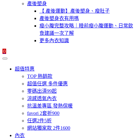
產後塑身
【 產後運動】產後塑身、瘦肚子
產後塑身衣有用嗎
瘦小腹完整攻略｜睡前瘦小腹運動、日常飲
食建議一次了解
更多內衣知識
0
超值特惠
TOP 熱銷款
超值任選 多件優惠
零碼出清99起
涼感透氣內衣
抗溫差專區 發熱保暖
favori 2套折900
任選2件5折
網站獨家款 2件1600
內衣