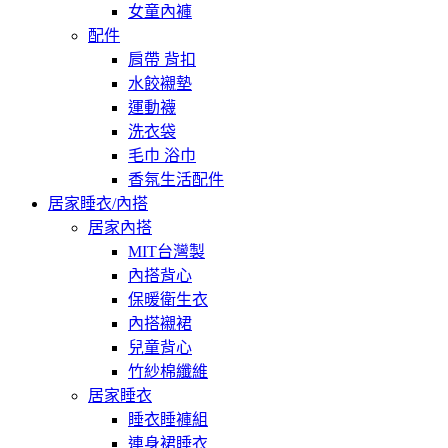
女童內褲
配件
肩帶 背扣
水餃襯墊
運動襪
洗衣袋
毛巾 浴巾
香氛生活配件
居家睡衣/內搭
居家內搭
MIT台灣製
內搭背心
保暖衛生衣
內搭襯裙
兒童背心
竹紗棉纖維
居家睡衣
睡衣睡褲組
連身裙睡衣