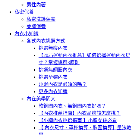
男性內著
私密保養
私密洗護保養
美胸保養
內衣小知識
各式內衣挑選方式
挑選無痕內衣
【2025運動內衣推薦】如何選擇運動內衣尺
寸？掌握挑選3原則
挑選無鋼圈內衣
挑選孕婦內衣
睡眠內衣是必須的嗎？
更多內衣知識
內在美學問大
軟鋼圈內衣、無鋼圈內衣好嗎？
【內衣推薦指南】內衣品牌該怎麼挑？
【小胸內衣挑選指南 】小胸女孩必看
【 內衣尺寸、罩杯換算、胸圍換算】量法教
學