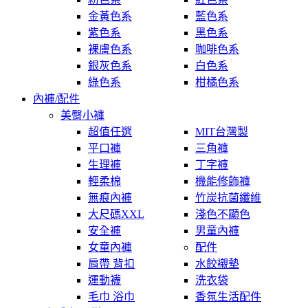
金黃色系
藍色系
紫色系
黑色系
裸膚色系
咖啡色系
銀灰色系
白色系
綠色系
柑橘色系
內褲/配件
美臀小褲
超值任選
MIT台灣製
平口褲
三角褲
生理褲
丁字褲
輕柔棉
機能修飾褲
無痕內褲
竹炭抗菌纖維
大尺碼XXL
淺色不顯色
安全褲
男童內褲
女童內褲
配件
肩帶 背扣
水餃襯墊
運動襪
洗衣袋
毛巾 浴巾
香氛生活配件