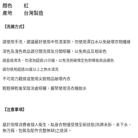
顏色
紅
產地
台灣製造
【洗滌方式】
請使用手洗，建議最好使用中性清潔劑，勿使用漂白水以免破壞衣物纖維
深色及淺色商品請分開洗滌及分開晾曬，以免商品互相染色
請直接清洗，勿浸泡超過15分鐘，以免洗劑破壞定色劑導致商品褪色
請勿使用超過30度以上之熱水清洗
不可用力戳揉或使用尖銳物品破壞內衣
輕輕擰乾後至陰涼處晾曬，嚴禁使用洗衣機脫水
【注意事項】
基於保障消費者個人衛生，貼身衣物僅受理全新狀態(吊牌未拆、未下水、
無污損、包裝及配件完整無缺)之退貨。