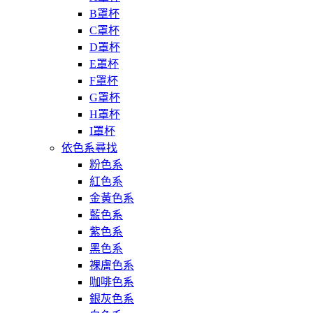
B罩杯
C罩杯
D罩杯
E罩杯
F罩杯
G罩杯
H罩杯
I罩杯
依色系尋找
粉色系
紅色系
金黃色系
藍色系
紫色系
黑色系
裸膚色系
咖啡色系
銀灰色系