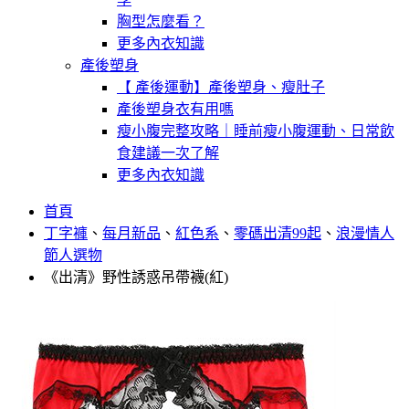
胸型怎麼看？
更多內衣知識
產後塑身
【 產後運動】產後塑身、瘦肚子
產後塑身衣有用嗎
瘦小腹完整攻略｜睡前瘦小腹運動、日常飲
食建議一次了解
更多內衣知識
首頁
丁字褲
、
每月新品
、
紅色系
、
零碼出清99起
、
浪漫情人
節人選物
《出清》野性誘惑吊帶襪(紅)