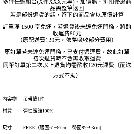
多件任選組合(X件XXX元等)、加價購、折扣優惠商
品需整筆退回
若是部份退貨的話，留下的商品會以原價計算
訂單滿 1500 享免運，若退貨後未達免運門檻，將酌
收運費80元
（原配送費120元，依夢吸收部分費用）
原訂單若未達免運門檻，已支付過運費，故此訂單
初次退貨時不會再收取運費
同筆訂單第二次以上退貨均需酌收120元運費（配送
方式不拘）
內容物
吊帶襪1件
材質
彈性纖維100%
尺寸
FREE（腰圍61~67cm 臀圍85~93cm)