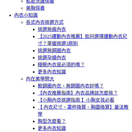
私密洗護保養
美胸保養
內衣小知識
各式內衣挑選方式
挑選無痕內衣
【2025運動內衣推薦】如何選擇運動內衣尺
寸？掌握挑選3原則
挑選無鋼圈內衣
挑選孕婦內衣
睡眠內衣是必須的嗎？
更多內衣知識
內在美學問大
軟鋼圈內衣、無鋼圈內衣好嗎？
【內衣推薦指南】內衣品牌該怎麼挑？
【小胸內衣挑選指南 】小胸女孩必看
【 內衣尺寸、罩杯換算、胸圍換算】量法教
學
胸型怎麼看？
更多內衣知識