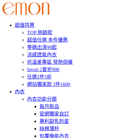
超值特惠
TOP 熱銷款
超值任選 多件優惠
零碼出清99起
涼感透氣內衣
抗溫差專區 發熱保暖
favori 2套折900
任選2件5折
網站獨家款 2件1600
內衣
內衣功能分類
每月新品
官網獨家自訂
專利副乳剋星
絲棉薄杯
包覆機能內衣