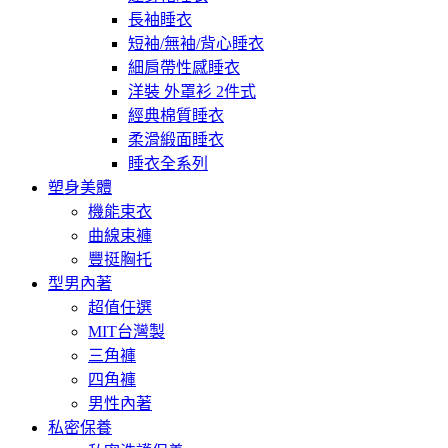
長袖睡衣
短袖/無袖/背心睡衣
細肩帶性感睡衣
洋裝 外罩衫 2件式
經典棉質睡衣
柔滑緞面睡衣
睡衣全系列
塑身美體
機能束衣
曲線束褲
豐挺胸托
型男內著
超值任選
MIT台灣製
三角褲
四角褲
男性內著
私密保養