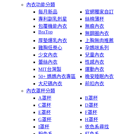
內衣功能分類
每月新品
官網獨家自訂
專利副乳剋星
絲棉薄杯
包覆機能內衣
無痕內衣
BraTop
無鋼圈內衣
厚墊爆乳內衣
上胸無肉推薦
雞胸低脊心
孕媽咪系列
少女內衣
兒童內衣
蕾絲內衣
性感內衣
MIT台灣製
運動內衣
50+ 媽媽內衣專區
晚安睡眠內衣
大尺碼內衣
前扣內衣
內衣罩杯分類
A罩杯
B罩杯
C罩杯
D罩杯
E罩杯
F罩杯
G罩杯
H罩杯
I罩杯
依色系尋找
粉色系
紅色系