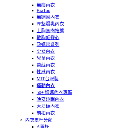
無痕內衣
BraTop
無鋼圈內衣
厚墊爆乳內衣
上胸無肉推薦
雞胸低脊心
孕媽咪系列
少女內衣
兒童內衣
蕾絲內衣
性感內衣
MIT台灣製
運動內衣
50+ 媽媽內衣專區
晚安睡眠內衣
大尺碼內衣
前扣內衣
內衣罩杯分類
A罩杯