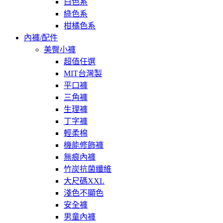
白色系
綠色系
柑橘色系
內褲/配件
美臀小褲
超值任選
MIT台灣製
平口褲
三角褲
生理褲
丁字褲
輕柔棉
機能修飾褲
無痕內褲
竹炭抗菌纖維
大尺碼XXL
淺色不顯色
安全褲
男童內褲