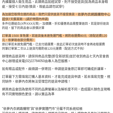
內褲屬個人衛生用品，此類商品如經試穿，則不接受退貨(如為商品本身暇
疵，接受七日內退/換貨，瑕疵品請勿試穿!)
依夢內衣網路購物中心
為加速您取得合適的商品，我們只提供退貨不接受換貨，
提供
7天鑑賞期，(請於時間內申請)
多件任選組合(X件XXX元等)、加價購、折扣優惠商品需整筆退回，若是部份退貨
的話，留下的商品會以原價計算
訂單滿 1500 享免運，若退貨後未達免運門檻，將酌收運費80元（原配送費120
元，依夢吸收部分費用）
原訂單若未達免運門檻，已支付過運費，故此訂單初次退貨時不會再收取運費
同筆訂單第二次以上退貨均需酌收120元運費（配送方式不拘）
辦理商品退貨時，請保持商品完整(即全新狀態)並於收到商品七天內至會員
中心辦理或來電(02)22784050由專人為您服務。
如有贈品或配件，麻煩請一併寄回，申請退貨後原訂單即可轉成折讓單。
訂單最下方需填寫訂購人基本資料，才能完成退貨申請，若未填寫完整，視
同缺件，依夢內衣將無法受理您的退貨申請哦！
網頁商品會因為使用不同的品牌螢幕以及解析度不同，造成圖片顏色呈現略
有不同實物顏色更佳，請以實品為準
"依夢內衣網路購物"與"依夢實體門市"分屬不同系統結帳