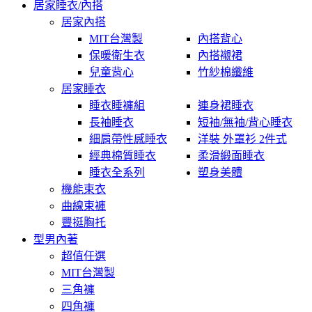
居家睡衣/內搭
居家內搭
MIT台灣製
內搭背心
保暖衛生衣
內搭襯裙
兒童背心
竹紗棉纖維
居家睡衣
睡衣睡褲組
連身裙睡衣
長袖睡衣
短袖/無袖/背心睡衣
細肩帶性感睡衣
洋裝 外罩衫 2件式
經典棉質睡衣
柔滑緞面睡衣
睡衣全系列
塑身美體
機能束衣
曲線束褲
豐挺胸托
型男內著
超值任選
MIT台灣製
三角褲
四角褲