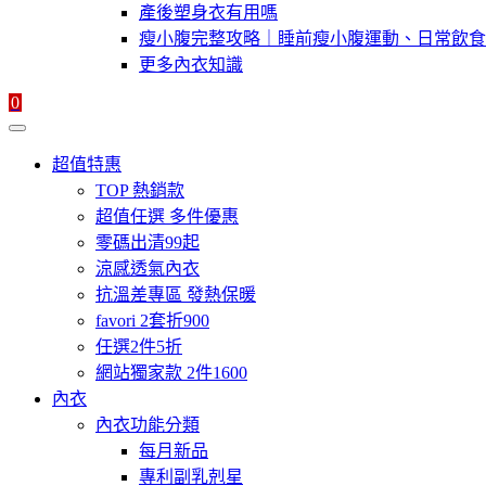
產後塑身衣有用嗎
瘦小腹完整攻略｜睡前瘦小腹運動、日常飲食
更多內衣知識
0
超值特惠
TOP 熱銷款
超值任選 多件優惠
零碼出清99起
涼感透氣內衣
抗溫差專區 發熱保暖
favori 2套折900
任選2件5折
網站獨家款 2件1600
內衣
內衣功能分類
每月新品
專利副乳剋星