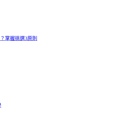
寸？掌握挑選3原則
學