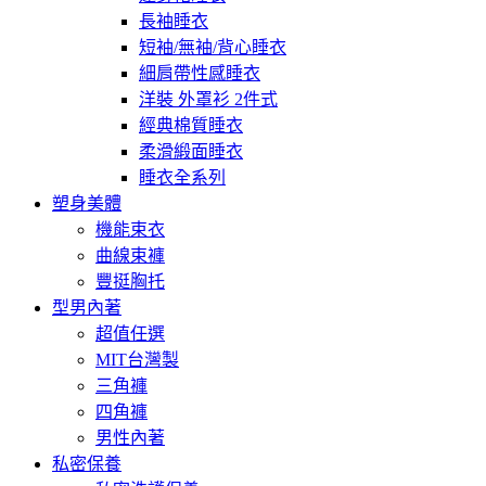
長袖睡衣
短袖/無袖/背心睡衣
細肩帶性感睡衣
洋裝 外罩衫 2件式
經典棉質睡衣
柔滑緞面睡衣
睡衣全系列
塑身美體
機能束衣
曲線束褲
豐挺胸托
型男內著
超值任選
MIT台灣製
三角褲
四角褲
男性內著
私密保養