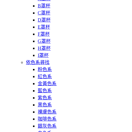
B罩杯
C罩杯
D罩杯
E罩杯
F罩杯
G罩杯
H罩杯
I罩杯
依色系尋找
粉色系
紅色系
金黃色系
藍色系
紫色系
黑色系
裸膚色系
咖啡色系
銀灰色系