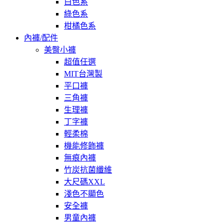
白色系
綠色系
柑橘色系
內褲/配件
美臀小褲
超值任選
MIT台灣製
平口褲
三角褲
生理褲
丁字褲
輕柔棉
機能修飾褲
無痕內褲
竹炭抗菌纖維
大尺碼XXL
淺色不顯色
安全褲
男童內褲