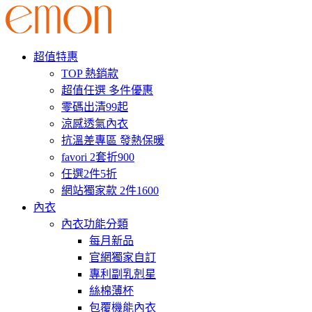
超值特惠
TOP 熱銷款
超值任選 多件優惠
零碼出清99起
涼感透氣內衣
抗溫差專區 發熱保暖
favori 2套折900
任選2件5折
網站獨家款 2件1600
內衣
內衣功能分類
每月新品
官網獨家自訂
專利副乳剋星
絲棉薄杯
包覆機能內衣