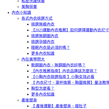
私密洗護保養
美胸保養
內衣小知識
各式內衣挑選方式
挑選無痕內衣
【2025運動內衣推薦】如何選擇運動內衣尺
挑選無鋼圈內衣
挑選孕婦內衣
睡眠內衣是必須的嗎？
更多內衣知識
內在美學問大
軟鋼圈內衣、無鋼圈內衣好嗎？
【內衣推薦指南】內衣品牌該怎麼挑？
【小胸內衣挑選指南 】小胸女孩必看
【 內衣尺寸、罩杯換算、胸圍換算】量法教
胸型怎麼看？
更多內衣知識
產後塑身
【 產後運動】產後塑身、瘦肚子