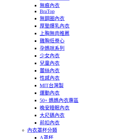
無痕內衣
BraTop
無鋼圈內衣
厚墊爆乳內衣
上胸無肉推薦
雞胸低脊心
孕媽咪系列
少女內衣
兒童內衣
蕾絲內衣
性感內衣
MIT台灣製
運動內衣
50+ 媽媽內衣專區
晚安睡眠內衣
大尺碼內衣
前扣內衣
內衣罩杯分類
A罩杯