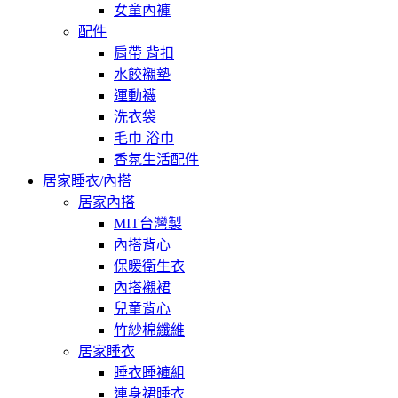
女童內褲
配件
肩帶 背扣
水餃襯墊
運動襪
洗衣袋
毛巾 浴巾
香氛生活配件
居家睡衣/內搭
居家內搭
MIT台灣製
內搭背心
保暖衛生衣
內搭襯裙
兒童背心
竹紗棉纖維
居家睡衣
睡衣睡褲組
連身裙睡衣