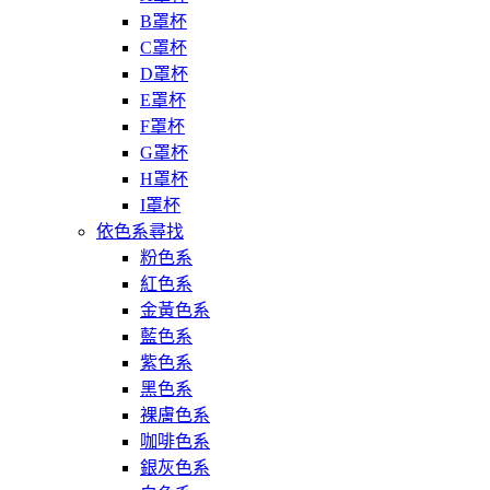
B罩杯
C罩杯
D罩杯
E罩杯
F罩杯
G罩杯
H罩杯
I罩杯
依色系尋找
粉色系
紅色系
金黃色系
藍色系
紫色系
黑色系
裸膚色系
咖啡色系
銀灰色系