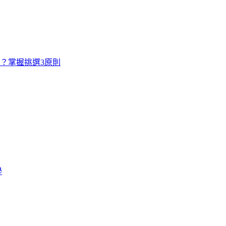
寸？掌握挑選3原則
學