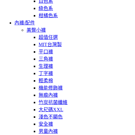
白色系
綠色系
柑橘色系
內褲/配件
美臀小褲
超值任選
MIT台灣製
平口褲
三角褲
生理褲
丁字褲
輕柔棉
機能修飾褲
無痕內褲
竹炭抗菌纖維
大尺碼XXL
淺色不顯色
安全褲
男童內褲