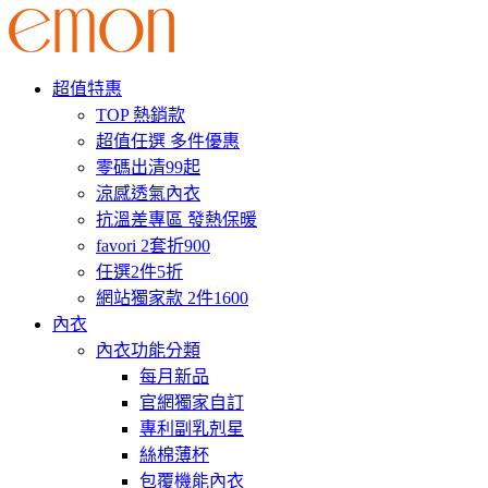
超值特惠
TOP 熱銷款
超值任選 多件優惠
零碼出清99起
涼感透氣內衣
抗溫差專區 發熱保暖
favori 2套折900
任選2件5折
網站獨家款 2件1600
內衣
內衣功能分類
每月新品
官網獨家自訂
專利副乳剋星
絲棉薄杯
包覆機能內衣