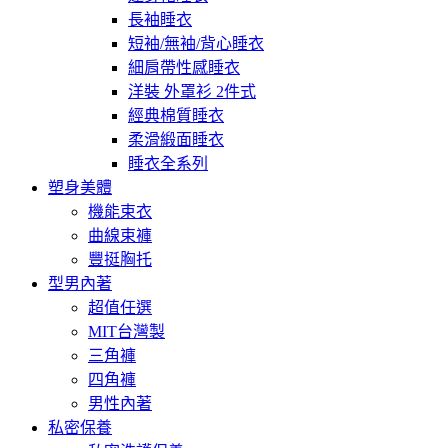
長袖睡衣
短袖/無袖/背心睡衣
細肩帶性感睡衣
洋裝 外罩衫 2件式
經典棉質睡衣
柔滑緞面睡衣
睡衣全系列
塑身美體
機能束衣
曲線束褲
豐挺胸托
型男內著
超值任選
MIT台灣製
三角褲
四角褲
男性內著
私密保養