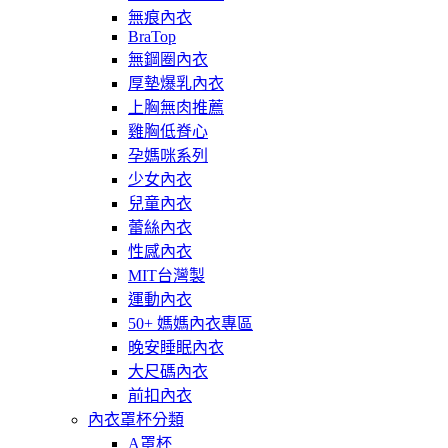
無痕內衣
BraTop
無鋼圈內衣
厚墊爆乳內衣
上胸無肉推薦
雞胸低脊心
孕媽咪系列
少女內衣
兒童內衣
蕾絲內衣
性感內衣
MIT台灣製
運動內衣
50+ 媽媽內衣專區
晚安睡眠內衣
大尺碼內衣
前扣內衣
內衣罩杯分類
A罩杯