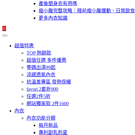
產後塑身衣有用嗎
瘦小腹完整攻略｜睡前瘦小腹運動、日常飲食
更多內衣知識
0
超值特惠
TOP 熱銷款
超值任選 多件優惠
零碼出清99起
涼感透氣內衣
抗溫差專區 發熱保暖
favori 2套折900
任選2件5折
網站獨家款 2件1600
內衣
內衣功能分類
每月新品
專利副乳剋星