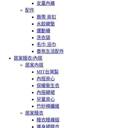
女童內褲
配件
肩帶 背扣
水餃襯墊
運動襪
洗衣袋
毛巾 浴巾
香氛生活配件
居家睡衣/內搭
居家內搭
MIT台灣製
內搭背心
保暖衛生衣
內搭襯裙
兒童背心
竹紗棉纖維
居家睡衣
睡衣睡褲組
連身裙睡衣