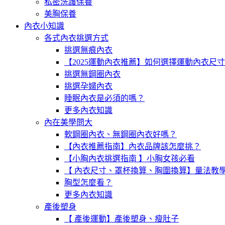
私密洗護保養
美胸保養
內衣小知識
各式內衣挑選方式
挑選無痕內衣
【2025運動內衣推薦】如何選擇運動內衣尺
挑選無鋼圈內衣
挑選孕婦內衣
睡眠內衣是必須的嗎？
更多內衣知識
內在美學問大
軟鋼圈內衣、無鋼圈內衣好嗎？
【內衣推薦指南】內衣品牌該怎麼挑？
【小胸內衣挑選指南 】小胸女孩必看
【 內衣尺寸、罩杯換算、胸圍換算】量法教
胸型怎麼看？
更多內衣知識
產後塑身
【 產後運動】產後塑身、瘦肚子