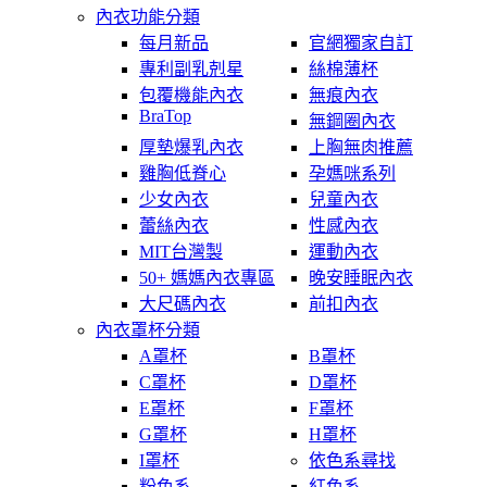
內衣功能分類
每月新品
官網獨家自訂
專利副乳剋星
絲棉薄杯
包覆機能內衣
無痕內衣
BraTop
無鋼圈內衣
厚墊爆乳內衣
上胸無肉推薦
雞胸低脊心
孕媽咪系列
少女內衣
兒童內衣
蕾絲內衣
性感內衣
MIT台灣製
運動內衣
50+ 媽媽內衣專區
晚安睡眠內衣
大尺碼內衣
前扣內衣
內衣罩杯分類
A罩杯
B罩杯
C罩杯
D罩杯
E罩杯
F罩杯
G罩杯
H罩杯
I罩杯
依色系尋找
粉色系
紅色系