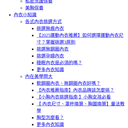
私密洗護保養
美胸保養
內衣小知識
各式內衣挑選方式
挑選無痕內衣
【2025運動內衣推薦】如何選擇運動內衣尺
寸？掌握挑選3原則
挑選無鋼圈內衣
挑選孕婦內衣
睡眠內衣是必須的嗎？
更多內衣知識
內在美學問大
軟鋼圈內衣、無鋼圈內衣好嗎？
【內衣推薦指南】內衣品牌該怎麼挑？
【小胸內衣挑選指南 】小胸女孩必看
【 內衣尺寸、罩杯換算、胸圍換算】量法教
學
胸型怎麼看？
更多內衣知識