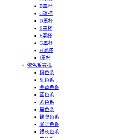
B罩杯
C罩杯
D罩杯
E罩杯
F罩杯
G罩杯
H罩杯
I罩杯
依色系尋找
粉色系
紅色系
金黃色系
藍色系
紫色系
黑色系
裸膚色系
咖啡色系
銀灰色系