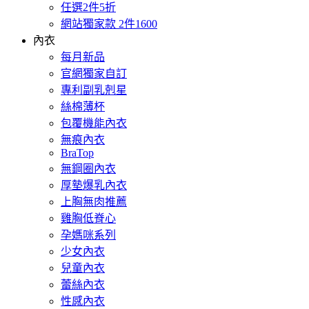
任選2件5折
網站獨家款 2件1600
內衣
每月新品
官網獨家自訂
專利副乳剋星
絲棉薄杯
包覆機能內衣
無痕內衣
BraTop
無鋼圈內衣
厚墊爆乳內衣
上胸無肉推薦
雞胸低脊心
孕媽咪系列
少女內衣
兒童內衣
蕾絲內衣
性感內衣