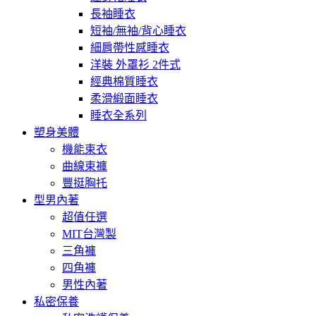
長袖睡衣
短袖/無袖/背心睡衣
細肩帶性感睡衣
洋裝 外罩衫 2件式
經典棉質睡衣
柔滑緞面睡衣
睡衣全系列
塑身美體
機能束衣
曲線束褲
豐挺胸托
型男內著
超值任選
MIT台灣製
三角褲
四角褲
男性內著
私密保養