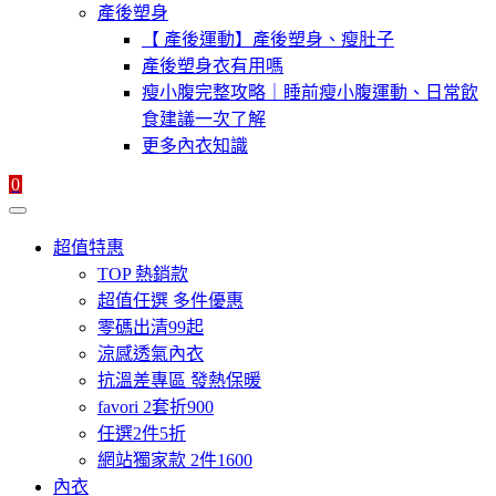
產後塑身
【 產後運動】產後塑身、瘦肚子
產後塑身衣有用嗎
瘦小腹完整攻略｜睡前瘦小腹運動、日常飲
食建議一次了解
更多內衣知識
0
超值特惠
TOP 熱銷款
超值任選 多件優惠
零碼出清99起
涼感透氣內衣
抗溫差專區 發熱保暖
favori 2套折900
任選2件5折
網站獨家款 2件1600
內衣