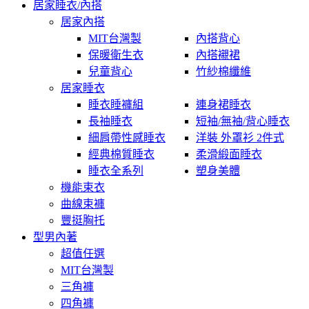
居家睡衣/內搭
居家內搭
MIT台灣製
內搭背心
保暖衛生衣
內搭襯裙
兒童背心
竹紗棉纖維
居家睡衣
睡衣睡褲組
連身裙睡衣
長袖睡衣
短袖/無袖/背心睡衣
細肩帶性感睡衣
洋裝 外罩衫 2件式
經典棉質睡衣
柔滑緞面睡衣
睡衣全系列
塑身美體
機能束衣
曲線束褲
豐挺胸托
型男內著
超值任選
MIT台灣製
三角褲
四角褲