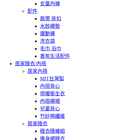
女童內褲
配件
肩帶 背扣
水餃襯墊
運動襪
洗衣袋
毛巾 浴巾
香氛生活配件
居家睡衣/內搭
居家內搭
MIT台灣製
內搭背心
保暖衛生衣
內搭襯裙
兒童背心
竹紗棉纖維
居家睡衣
睡衣睡褲組
連身裙睡衣