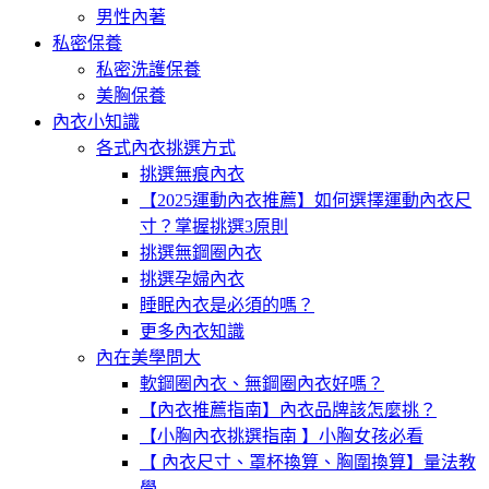
男性內著
私密保養
私密洗護保養
美胸保養
內衣小知識
各式內衣挑選方式
挑選無痕內衣
【2025運動內衣推薦】如何選擇運動內衣尺
寸？掌握挑選3原則
挑選無鋼圈內衣
挑選孕婦內衣
睡眠內衣是必須的嗎？
更多內衣知識
內在美學問大
軟鋼圈內衣、無鋼圈內衣好嗎？
【內衣推薦指南】內衣品牌該怎麼挑？
【小胸內衣挑選指南 】小胸女孩必看
【 內衣尺寸、罩杯換算、胸圍換算】量法教
學