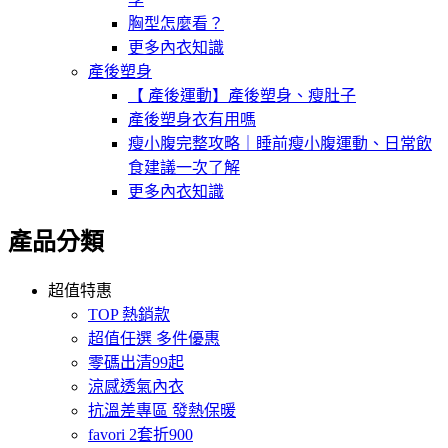
胸型怎麼看？
更多內衣知識
產後塑身
【 產後運動】產後塑身、瘦肚子
產後塑身衣有用嗎
瘦小腹完整攻略｜睡前瘦小腹運動、日常飲
食建議一次了解
更多內衣知識
產品分類
超值特惠
TOP 熱銷款
超值任選 多件優惠
零碼出清99起
涼感透氣內衣
抗溫差專區 發熱保暖
favori 2套折900