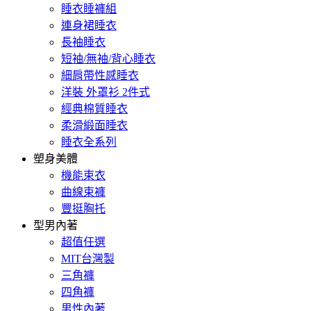
睡衣睡褲組
連身裙睡衣
長袖睡衣
短袖/無袖/背心睡衣
細肩帶性感睡衣
洋裝 外罩衫 2件式
經典棉質睡衣
柔滑緞面睡衣
睡衣全系列
塑身美體
機能束衣
曲線束褲
豐挺胸托
型男內著
超值任選
MIT台灣製
三角褲
四角褲
男性內著