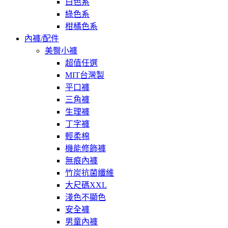
白色系
綠色系
柑橘色系
內褲/配件
美臀小褲
超值任選
MIT台灣製
平口褲
三角褲
生理褲
丁字褲
輕柔棉
機能修飾褲
無痕內褲
竹炭抗菌纖維
大尺碼XXL
淺色不顯色
安全褲
男童內褲