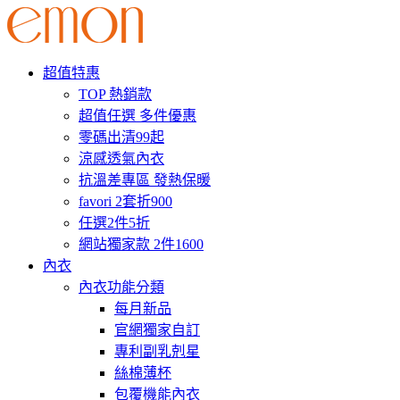
超值特惠
TOP 熱銷款
超值任選 多件優惠
零碼出清99起
涼感透氣內衣
抗溫差專區 發熱保暖
favori 2套折900
任選2件5折
網站獨家款 2件1600
內衣
內衣功能分類
每月新品
官網獨家自訂
專利副乳剋星
絲棉薄杯
包覆機能內衣