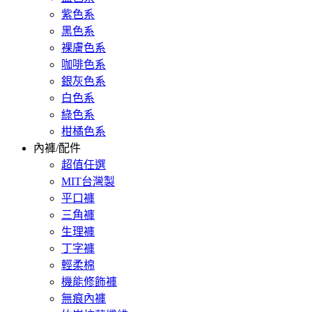
紫色系
黑色系
裸膚色系
咖啡色系
銀灰色系
白色系
綠色系
柑橘色系
內褲/配件
超值任選
MIT台灣製
平口褲
三角褲
生理褲
丁字褲
輕柔棉
機能修飾褲
無痕內褲