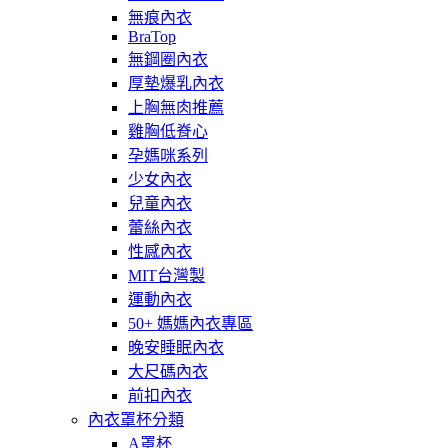
無痕內衣
BraTop
無鋼圈內衣
厚墊爆乳內衣
上胸無肉推薦
雞胸低脊心
孕媽咪系列
少女內衣
兒童內衣
蕾絲內衣
性感內衣
MIT台灣製
運動內衣
50+ 媽媽內衣專區
晚安睡眠內衣
大尺碼內衣
前扣內衣
內衣罩杯分類
A罩杯