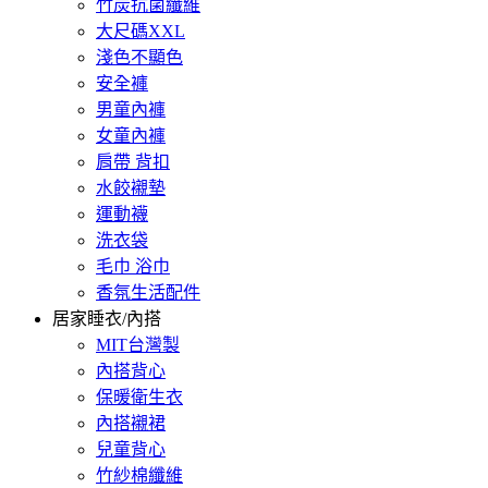
竹炭抗菌纖維
大尺碼XXL
淺色不顯色
安全褲
男童內褲
女童內褲
肩帶 背扣
水餃襯墊
運動襪
洗衣袋
毛巾 浴巾
香氛生活配件
居家睡衣/內搭
MIT台灣製
內搭背心
保暖衛生衣
內搭襯裙
兒童背心
竹紗棉纖維