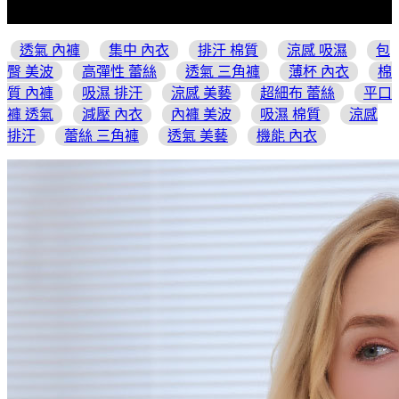
透氣 內褲
集中 內衣
排汗 棉質
涼感 吸濕
包
臀 美波
高彈性 蕾絲
透氣 三角褲
薄杯 內衣
棉
質 內褲
吸濕 排汗
涼感 美藝
超細布 蕾絲
平口
褲 透氣
減壓 內衣
內褲 美波
吸濕 棉質
涼感
排汗
蕾絲 三角褲
透氣 美藝
機能 內衣