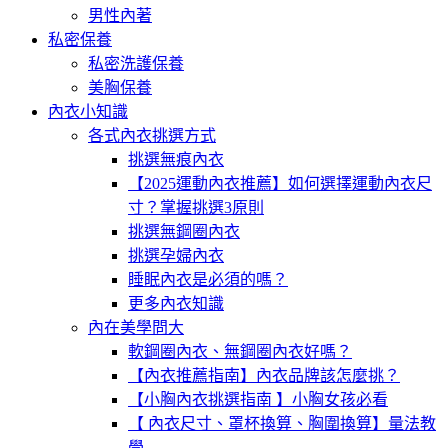
男性內著
私密保養
私密洗護保養
美胸保養
內衣小知識
各式內衣挑選方式
挑選無痕內衣
【2025運動內衣推薦】如何選擇運動內衣尺
寸？掌握挑選3原則
挑選無鋼圈內衣
挑選孕婦內衣
睡眠內衣是必須的嗎？
更多內衣知識
內在美學問大
軟鋼圈內衣、無鋼圈內衣好嗎？
【內衣推薦指南】內衣品牌該怎麼挑？
【小胸內衣挑選指南 】小胸女孩必看
【 內衣尺寸、罩杯換算、胸圍換算】量法教
學