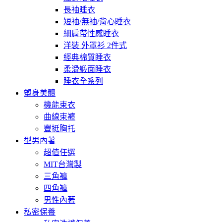
長袖睡衣
短袖/無袖/背心睡衣
細肩帶性感睡衣
洋裝 外罩衫 2件式
經典棉質睡衣
柔滑緞面睡衣
睡衣全系列
塑身美體
機能束衣
曲線束褲
豐挺胸托
型男內著
超值任選
MIT台灣製
三角褲
四角褲
男性內著
私密保養