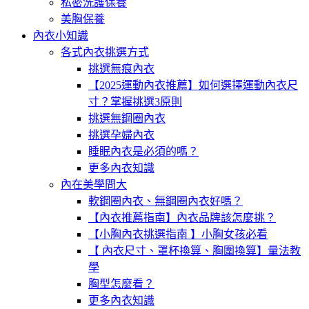
私密洗護保養
美胸保養
內衣小知識
各式內衣挑選方式
挑選無痕內衣
【2025運動內衣推薦】如何選擇運動內衣尺
寸？掌握挑選3原則
挑選無鋼圈內衣
挑選孕婦內衣
睡眠內衣是必須的嗎？
更多內衣知識
內在美學問大
軟鋼圈內衣、無鋼圈內衣好嗎？
【內衣推薦指南】內衣品牌該怎麼挑？
【小胸內衣挑選指南 】小胸女孩必看
【 內衣尺寸、罩杯換算、胸圍換算】量法教
學
胸型怎麼看？
更多內衣知識