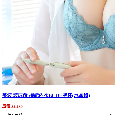
美波 玻尿酸 機能內衣BCDE罩杯(水晶綠)
單價 $2,280