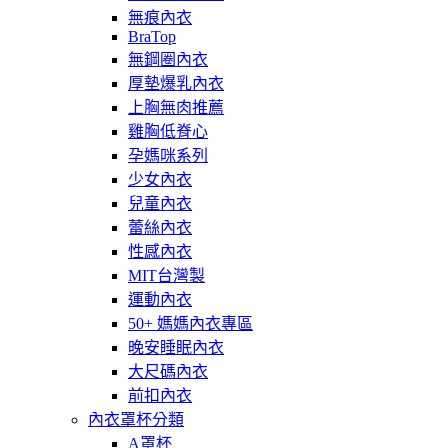
無痕內衣
BraTop
無鋼圈內衣
厚墊爆乳內衣
上胸無肉推薦
雞胸低脊心
孕媽咪系列
少女內衣
兒童內衣
蕾絲內衣
性感內衣
MIT台灣製
運動內衣
50+ 媽媽內衣專區
晚安睡眠內衣
大尺碼內衣
前扣內衣
內衣罩杯分類
A罩杯