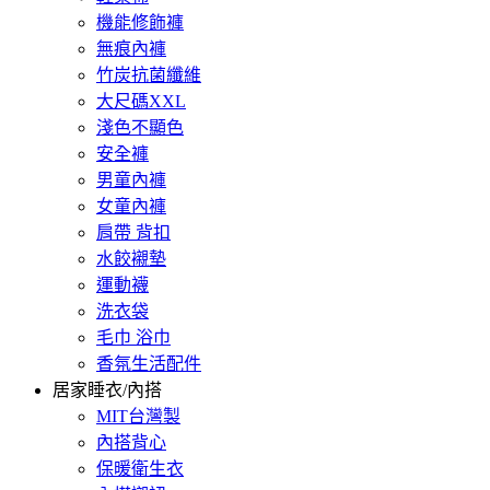
機能修飾褲
無痕內褲
竹炭抗菌纖維
大尺碼XXL
淺色不顯色
安全褲
男童內褲
女童內褲
肩帶 背扣
水餃襯墊
運動襪
洗衣袋
毛巾 浴巾
香氛生活配件
居家睡衣/內搭
MIT台灣製
內搭背心
保暖衛生衣