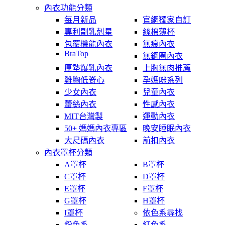
內衣功能分類
每月新品
官網獨家自訂
專利副乳剋星
絲棉薄杯
包覆機能內衣
無痕內衣
BraTop
無鋼圈內衣
厚墊爆乳內衣
上胸無肉推薦
雞胸低脊心
孕媽咪系列
少女內衣
兒童內衣
蕾絲內衣
性感內衣
MIT台灣製
運動內衣
50+ 媽媽內衣專區
晚安睡眠內衣
大尺碼內衣
前扣內衣
內衣罩杯分類
A罩杯
B罩杯
C罩杯
D罩杯
E罩杯
F罩杯
G罩杯
H罩杯
I罩杯
依色系尋找
粉色系
紅色系