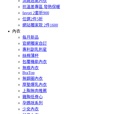
涼感透氣內衣
抗溫差專區 發熱保暖
favori 2套折900
任選2件5折
網站獨家款 2件1600
內衣
每月新品
官網獨家自訂
專利副乳剋星
絲棉薄杯
包覆機能內衣
無痕內衣
BraTop
無鋼圈內衣
厚墊爆乳內衣
上胸無肉推薦
雞胸低脊心
孕媽咪系列
少女內衣