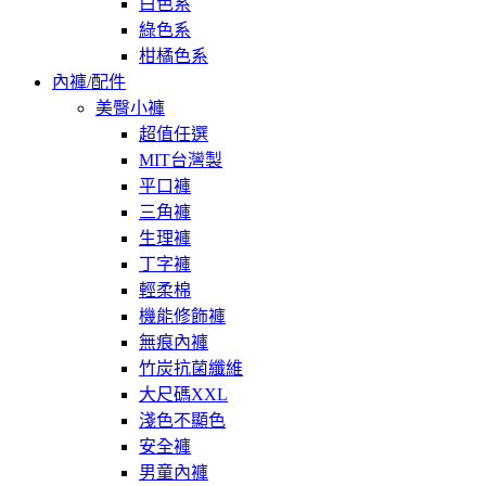
白色系
綠色系
柑橘色系
內褲/配件
美臀小褲
超值任選
MIT台灣製
平口褲
三角褲
生理褲
丁字褲
輕柔棉
機能修飾褲
無痕內褲
竹炭抗菌纖維
大尺碼XXL
淺色不顯色
安全褲
男童內褲