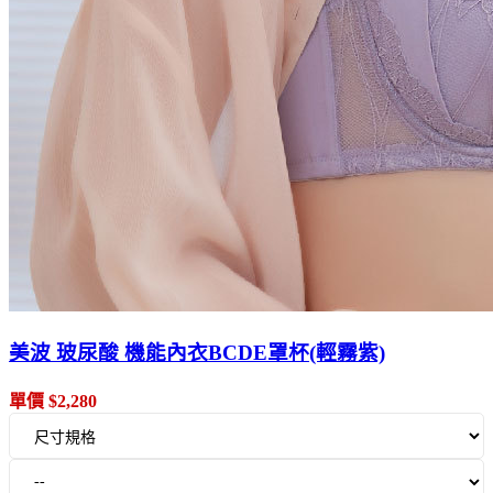
美波 玻尿酸 機能內衣BCDE罩杯(輕霧紫)
單價 $2,280