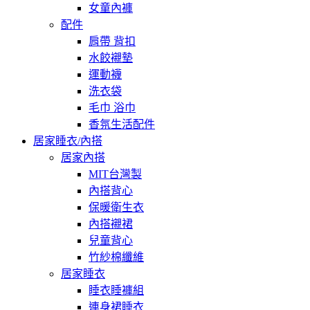
女童內褲
配件
肩帶 背扣
水餃襯墊
運動襪
洗衣袋
毛巾 浴巾
香氛生活配件
居家睡衣/內搭
居家內搭
MIT台灣製
內搭背心
保暖衛生衣
內搭襯裙
兒童背心
竹紗棉纖維
居家睡衣
睡衣睡褲組
連身裙睡衣