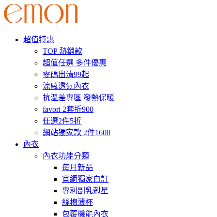
超值特惠
TOP 熱銷款
超值任選 多件優惠
零碼出清99起
涼感透氣內衣
抗溫差專區 發熱保暖
favori 2套折900
任選2件5折
網站獨家款 2件1600
內衣
內衣功能分類
每月新品
官網獨家自訂
專利副乳剋星
絲棉薄杯
包覆機能內衣