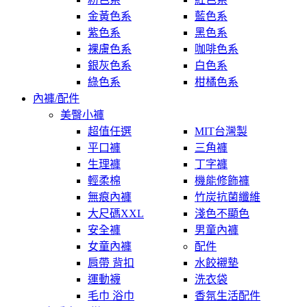
金黃色系
藍色系
紫色系
黑色系
裸膚色系
咖啡色系
銀灰色系
白色系
綠色系
柑橘色系
內褲/配件
美臀小褲
超值任選
MIT台灣製
平口褲
三角褲
生理褲
丁字褲
輕柔棉
機能修飾褲
無痕內褲
竹炭抗菌纖維
大尺碼XXL
淺色不顯色
安全褲
男童內褲
女童內褲
配件
肩帶 背扣
水餃襯墊
運動襪
洗衣袋
毛巾 浴巾
香氛生活配件