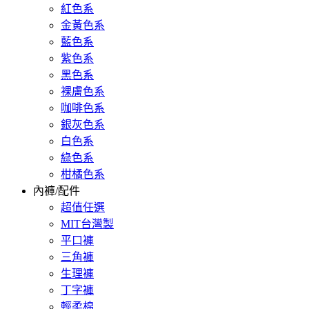
紅色系
金黃色系
藍色系
紫色系
黑色系
裸膚色系
咖啡色系
銀灰色系
白色系
綠色系
柑橘色系
內褲/配件
超值任選
MIT台灣製
平口褲
三角褲
生理褲
丁字褲
輕柔棉