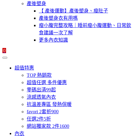
產後塑身
【 產後運動】產後塑身、瘦肚子
產後塑身衣有用嗎
瘦小腹完整攻略｜睡前瘦小腹運動、日常飲
食建議一次了解
更多內衣知識
0
超值特惠
TOP 熱銷款
超值任選 多件優惠
零碼出清99起
涼感透氣內衣
抗溫差專區 發熱保暖
favori 2套折900
任選2件5折
網站獨家款 2件1600
內衣