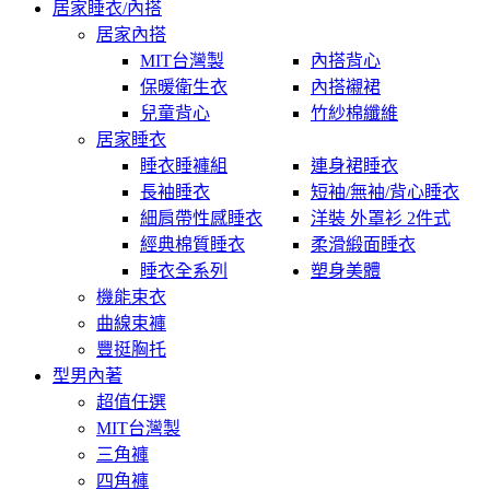
居家睡衣/內搭
居家內搭
MIT台灣製
內搭背心
保暖衛生衣
內搭襯裙
兒童背心
竹紗棉纖維
居家睡衣
睡衣睡褲組
連身裙睡衣
長袖睡衣
短袖/無袖/背心睡衣
細肩帶性感睡衣
洋裝 外罩衫 2件式
經典棉質睡衣
柔滑緞面睡衣
睡衣全系列
塑身美體
機能束衣
曲線束褲
豐挺胸托
型男內著
超值任選
MIT台灣製
三角褲
四角褲