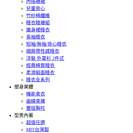
內搭襯裙
兒童背心
竹紗棉纖維
睡衣睡褲組
連身裙睡衣
長袖睡衣
短袖/無袖/背心睡衣
細肩帶性感睡衣
洋裝 外罩衫 2件式
經典棉質睡衣
柔滑緞面睡衣
睡衣全系列
塑身美體
機能束衣
曲線束褲
豐挺胸托
型男內著
超值任選
MIT台灣製