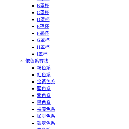
B罩杯
C罩杯
D罩杯
E罩杯
F罩杯
G罩杯
H罩杯
I罩杯
依色系尋找
粉色系
紅色系
金黃色系
藍色系
紫色系
黑色系
裸膚色系
咖啡色系
銀灰色系